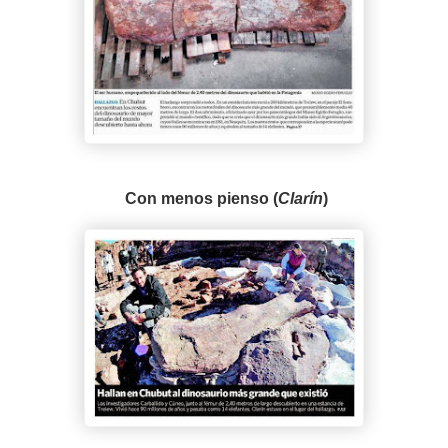
Con menos pienso (
Clarín
)