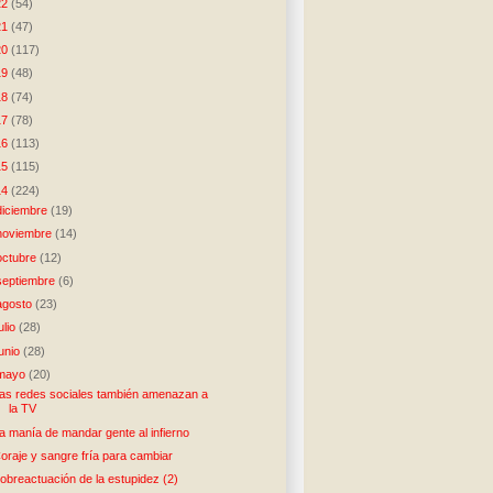
22
(54)
21
(47)
20
(117)
19
(48)
18
(74)
17
(78)
16
(113)
15
(115)
14
(224)
diciembre
(19)
noviembre
(14)
octubre
(12)
septiembre
(6)
agosto
(23)
julio
(28)
junio
(28)
mayo
(20)
as redes sociales también amenazan a
la TV
a manía de mandar gente al infierno
oraje y sangre fría para cambiar
obreactuación de la estupidez (2)