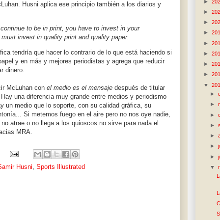
►
20
uhan. Husni aplica ese principio también a los diarios y
►
20
►
20
 continue to be in print, you have to invest in your
►
20
u must invest in quality print and quality paper.
►
20
fica tendría que hacer lo contrario de lo que está haciendo si
►
20
 papel y en más y mejores periodistas y agrega que reducir
►
20
r dinero.
►
20
▼
20
cir McLuhan con
el medio es el mensaje
después de titular
►
 Hay una diferencia muy grande entre medios y periodismo
►
y un medio que lo soporte, con su calidad gráfica, su
sintonía... Si metemos fuego en el aire pero no nos oye nadie,
►
 no atrae o no llega a los quioscos no sirve para nada el
►
racias MRA.
►
►
►
Samir Husni
,
Sports Illustrated
▼
L
L
C
S