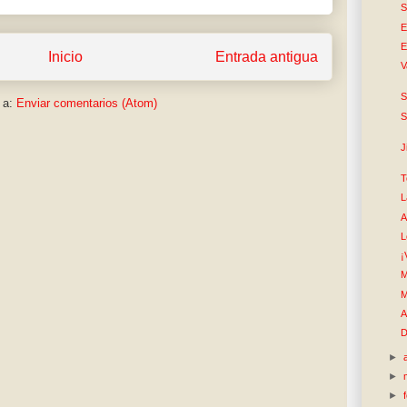
S
E
E
Inicio
Entrada antigua
V
S
 a:
Enviar comentarios (Atom)
S
J
T
L
A
L
¡
M
M
A
D
►
►
►