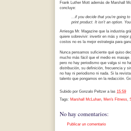
Frank Luther Mott además de Marshall McL
concluye:
...if you decide that you’re going to
print product. It isn’t an option. Yo
Arriesga Mr. Magazine que la industria grá
quiere sobrevivir: invertir en más y mejor
costos no es la mejor estrategia para gana
Nunca pensamos suficiente qué quiso de
mucho más fácil que el medio es masaje.
pero no hay periodismo que valga si no ha
distribución, su definición, frecuencia y 
no hay ni periodismo ni nada. Si la revista
talento que pongamos en la redacción. G
Subido por
Gonzalo Peltzer
a las
15:59
Tags:
Marshall McLuhan
,
Men's Fitness
,
No hay comentarios:
Publicar un comentario