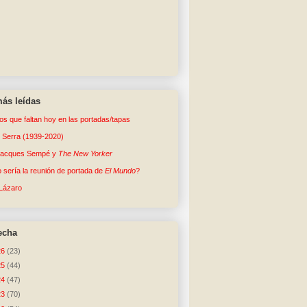
ás leídas
tos que faltan hoy en las portadas/tapas
o Serra (1939-2020)
Jacques Sempé y
The New Yorker
sería la reunión de portada de
El Mundo
?
Lázaro
echa
26
(23)
25
(44)
24
(47)
23
(70)