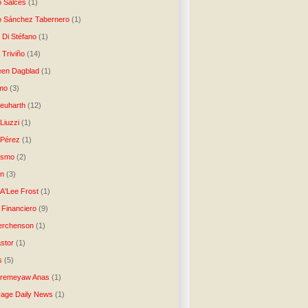
o Salces
(1)
o Sánchez Tabernero
(1)
 Di Stéfano
(1)
 Triviño
(14)
een Dagblad
(1)
tmo
(3)
Neuharth
(12)
Liuzzi
(1)
 Pérez
(1)
lismo
(2)
n
(3)
A'Lee Frost
(1)
 Financiero
(9)
erchenson
(1)
stor
(1)
s
(5)
Aremeyaw Anas
(1)
age Daily News
(1)