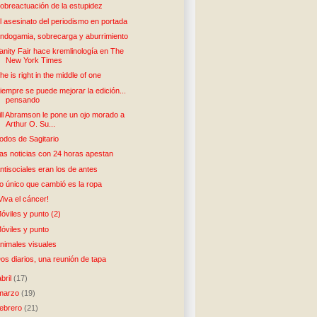
obreactuación de la estupidez
l asesinato del periodismo en portada
ndogamia, sobrecarga y aburrimiento
anity Fair hace kremlinología en The
New York Times
he is right in the middle of one
iempre se puede mejorar la edición...
pensando
ill Abramson le pone un ojo morado a
Arthur O. Su...
odos de Sagitario
as noticias con 24 horas apestan
ntisociales eran los de antes
o único que cambió es la ropa
Viva el cáncer!
óviles y punto (2)
óviles y punto
nimales visuales
os diarios, una reunión de tapa
abril
(17)
marzo
(19)
febrero
(21)