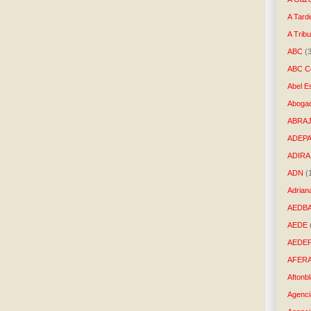
A Tard
A Trib
ABC
(
ABC Co
Abel E
Aboga
ABRAJ
ADEP
ADIRA
ADN
(
Adrian
AEDB
AEDE
AEDE
AFER
Aftonb
Agenci