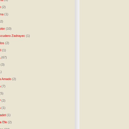
e
(2)
una
(1)
32)
lor
(10)
scudero Zadrayec
(1)
dos
(2)
I
(1)
A
(67)
(3)
1)
a Amado
(2)
A
(7)
(5)
P
(2)
A
(1)
ladet
(1)
a Efe
(2)