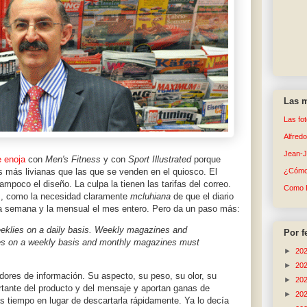
Las m
Las fo
Alfred
Jean-
e enoja
con
Men's Fitness
y con
Sport Illustrated
porque
s más livianas que las que se venden en el quiosco. El
¿Cómo 
ampoco el diseño. La culpa la tienen las tarifas del correo.
Como 
s, como la necesidad claramente
mcluhiana
de que el diario
 la semana y la mensual el mes entero. Pero da un paso más:
klies on a daily basis. Weekly magazines and
Por f
s on a weekly basis and monthly magazines must
►
20
►
20
res de información. Su aspecto, su peso, su olor, su
►
20
rtante del producto y del mensaje y aportan ganas de
►
20
ás tiempo en lugar de descartarla rápidamente. Ya lo decía