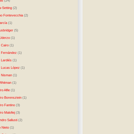
as
(24)
-Setting
(2)
no Fontevecchia
(2)
arcía
(1)
usbridger
(5)
 Uderzo
(1)
 Cairo
(1)
o Fernández
(1)
o Lardiés
(1)
o Lucas López
(1)
o Nisman
(1)
Whitman
(1)
ro Alfie
(1)
dro Borensztein
(1)
dro Fantino
(3)
ro Malofiej
(3)
dro Sallusti
(2)
o Nieto
(1)