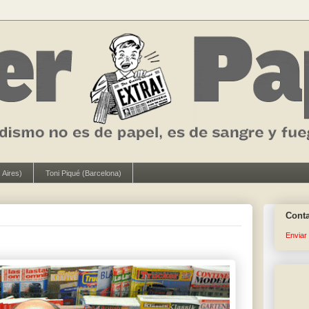
 Aires)
Toni Piqué (Barcelona)
Cont
Enviar