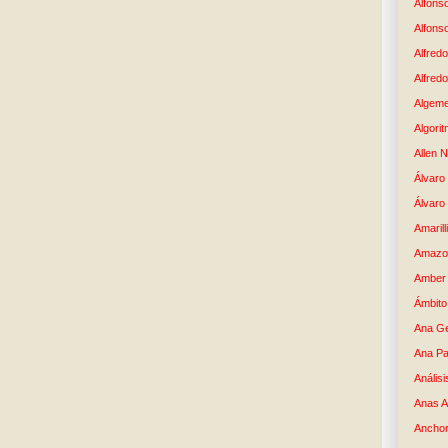
Alfons
Alfons
Alfredo
Alfredo
Algem
Algori
Allen 
Álvaro 
Álvaro
Amaril
Amazo
Amber 
Ámbito
Ana G
Ana Pa
Análisi
Anas 
Anchor