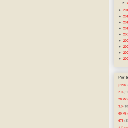
►
►
20
►
20
►
20
►
20
►
20
►
20
►
20
►
20
►
20
Por 
¡Hola!
2.0
(31
20 Min
3.0
(10
60 Min
678
(3
A Gaze