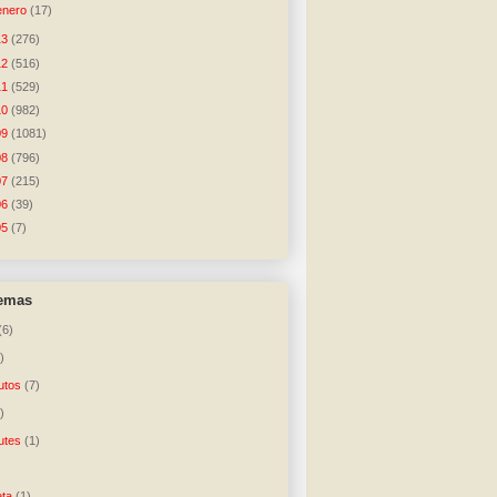
enero
(17)
13
(276)
12
(516)
11
(529)
10
(982)
09
(1081)
08
(796)
07
(215)
06
(39)
05
(7)
temas
(6)
)
utos
(7)
)
utes
(1)
)
ta
(1)