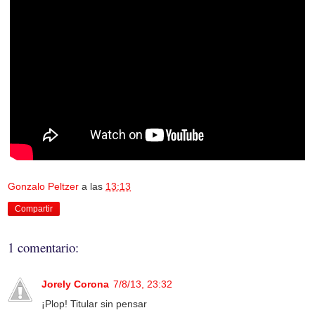
Gonzalo Peltzer
a las
13:13
Compartir
1 comentario:
Jorely Corona
7/8/13, 23:32
¡Plop! Titular sin pensar