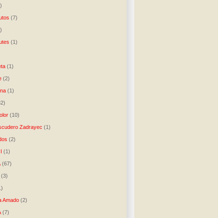
)
utos
(7)
)
utes
(1)
)
ta
(1)
e
(2)
una
(1)
32)
lor
(10)
scudero Zadrayec
(1)
dos
(2)
I
(1)
A
(67)
(3)
1)
a Amado
(2)
A
(7)