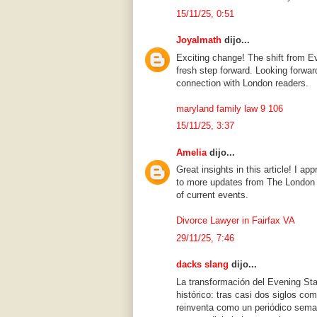
15/11/25, 0:51
Joyalmath
dijo...
Exciting change! The shift from E
fresh step forward. Looking forwar
connection with London readers.
maryland family law 9 106
15/11/25, 3:37
Amelia
dijo...
Great insights in this article! I ap
to more updates from The London
of current events.
Divorce Lawyer in Fairfax VA
29/11/25, 7:46
dacks slang
dijo...
La transformación del Evening S
histórico: tras casi dos siglos com
reinventa como un periódico seman