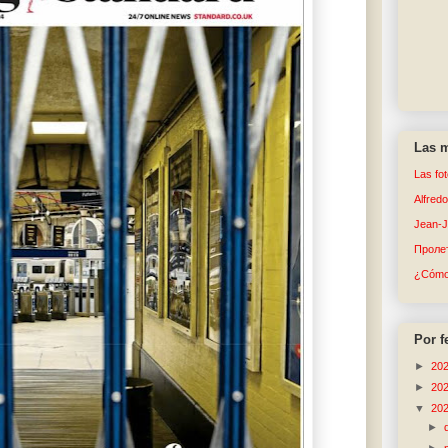
Las m
Las fo
Alfred
Jean-
Пролет
¿Cómo 
Por f
►
20
►
20
▼
20
►
►