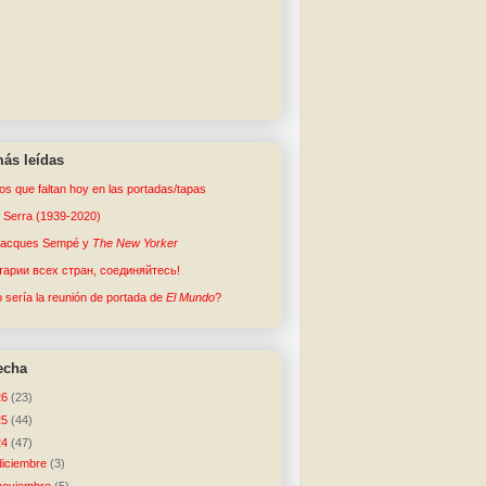
ás leídas
tos que faltan hoy en las portadas/tapas
o Serra (1939-2020)
Jacques Sempé y
The New Yorker
арии всех стран, соединяйтесь!
sería la reunión de portada de
El Mundo
?
echa
26
(23)
25
(44)
24
(47)
diciembre
(3)
noviembre
(5)