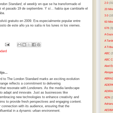
2.0
(31
ondon Standard
, el
weekly
en que se ha transformado el
ez el pasado 19 de septiembre. Y sí... había que cambiarle el
20 Min
aba.
3.0
(10
lvió gratuito en 2009. Era especialmente popular entre
60 Min
sto de este año ya no salía ni los lunes ni los viernes.
678
(3
A Gaze
A Tard
A Trib
ndard
ABC
(
ABC Co
Abel E
Aboga
ijo...
rd to The London Standard marks an exciting evolution
ABRAJ
 change reflects a commitment to delivering
ADEP
that resonate with Londoners. As the media landscape
ADIRA
l to adapt and innovate. Just as businesses like
e embracing new technologies to enhance creativity and
ADN
(
ims to provide fresh perspectives and engaging content.
Adrian
er connection with its audience, ensuring that the
AEDB
nfluential in a dynamic urban environment.