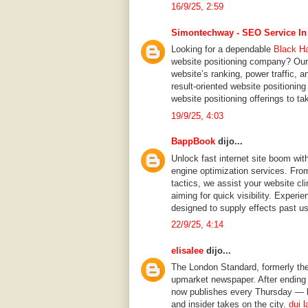
16/9/25, 2:59
Simontechway - SEO Service In
Looking for a dependable
Black H
website positioning company? Our 
website’s ranking, power traffic, 
result-oriented website positionin
website positioning offerings to t
19/9/25, 4:03
BappBook
dijo...
Unlock fast internet site boom wit
engine optimization services. From 
tactics, we assist your website cl
aiming for quick visibility. Exper
designed to supply effects past u
22/9/25, 4:14
elisalee
dijo...
The London Standard, formerly th
upmarket newspaper. After ending i
now publishes every Thursday — bl
and insider takes on the city.
dui 