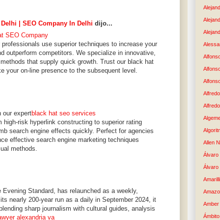
Alejan
Alejan
 Delhi | SEO Company In Delhi
dijo...
Alejand
at SEO Company
professionals use superior techniques to increase your
Alessan
and outperform competitors. We specialize in innovative,
Alfons
g methods that supply quick growth. Trust our black hat
Alfons
ake your on-line presence to the subsequent level.
Alfons
Alfredo
Alfredo
h our expert
black hat seo services
Algem
high-risk hyperlink constructing to superior rating
imb search engine effects quickly. Perfect for agencies
Algori
ience effective search engine marketing techniques
Allen 
sual methods.
Álvaro 
Álvaro
Amaril
e Evening Standard, has relaunched as a weekly,
Amazo
ts nearly 200-year run as a daily in September 2024, it
Amber 
ending sharp journalism with cultural guides, analysis
Ámbito
lawyer alexandria va