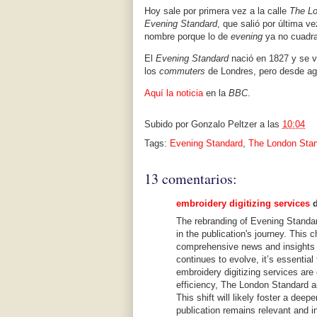
Hoy sale por primera vez a la calle
The L
Evening Standard
, que salió por última v
nombre porque lo de
evening
ya no cuadr
El
Evening Standard
nació en 1827 y se vo
los
commuters
de Londres, pero desde ago
Aquí la noticia
en la
BBC
.
Subido por
Gonzalo Peltzer
a las
10:04
Tags:
Evening Standard
,
The London Sta
13 comentarios:
embroidery digitizing services
d
The rebranding of Evening Standa
in the publication's journey. This
comprehensive news and insights 
continues to evolve, it’s essentia
embroidery digitizing services ar
efficiency, The London Standard a
This shift will likely foster a deep
publication remains relevant and i