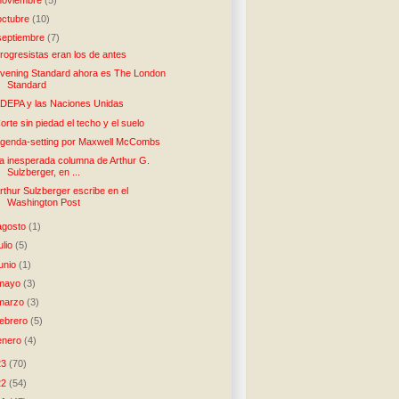
octubre
(10)
septiembre
(7)
rogresistas eran los de antes
vening Standard ahora es The London
Standard
DEPA y las Naciones Unidas
orte sin piedad el techo y el suelo
genda-setting por Maxwell McCombs
a inesperada columna de Arthur G.
Sulzberger, en ...
rthur Sulzberger escribe en el
Washington Post
agosto
(1)
julio
(5)
junio
(1)
mayo
(3)
marzo
(3)
febrero
(5)
enero
(4)
23
(70)
22
(54)