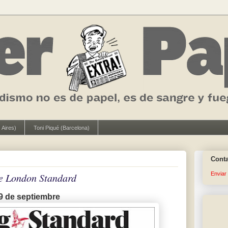
 Aires)
Toni Piqué (Barcelona)
Cont
Enviar
e London Standard
9 de septiembre