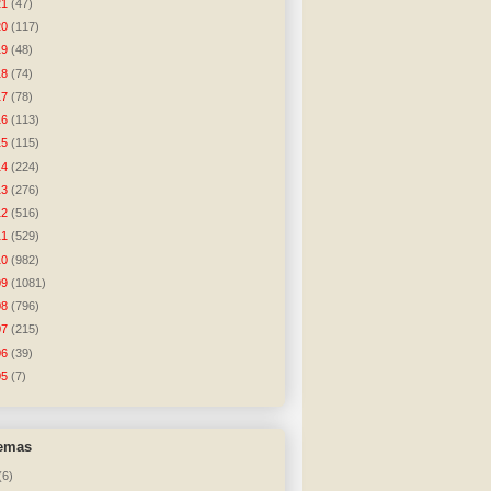
21
(47)
20
(117)
19
(48)
18
(74)
17
(78)
16
(113)
15
(115)
14
(224)
13
(276)
12
(516)
11
(529)
10
(982)
09
(1081)
08
(796)
07
(215)
06
(39)
05
(7)
temas
(6)