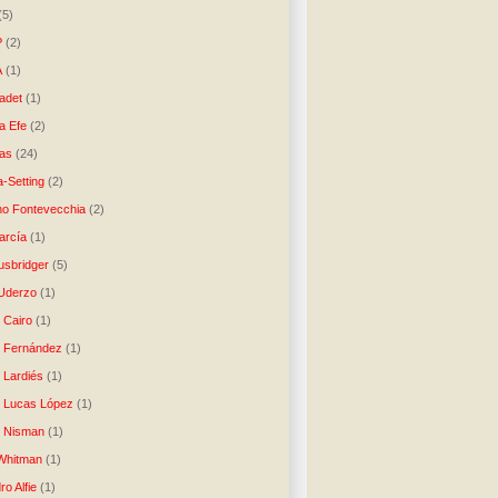
(5)
P
(2)
A
(1)
ladet
(1)
a Efe
(2)
as
(24)
-Setting
(2)
no Fontevecchia
(2)
arcía
(1)
usbridger
(5)
 Uderzo
(1)
 Cairo
(1)
o Fernández
(1)
o Lardiés
(1)
o Lucas López
(1)
o Nisman
(1)
Whitman
(1)
ro Alfie
(1)