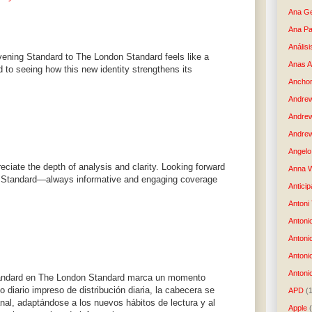
Ana G
Ana Pa
Análisi
vening Standard to The London Standard feels like a
Anas 
d to seeing how this new identity strengthens its
Anchor
Andre
Andre
Andrew
Angelo 
preciate the depth of analysis and clarity. Looking forward
Anna W
 Standard—always informative and engaging coverage
Anticip
Antoni
Antoni
Antoni
Antoni
Antonio
tandard en The London Standard marca un momento
o diario impreso de distribución diaria, la cabecera se
APD
(
al, adaptándose a los nuevos hábitos de lectura y al
Apple