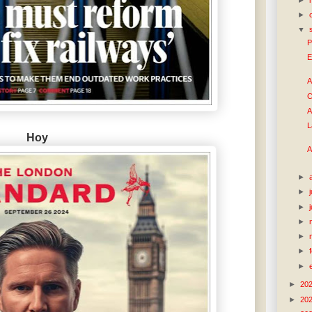
►
▼
P
E
A
C
A
L
Hoy
A
►
►
►
►
►
►
►
►
20
►
20