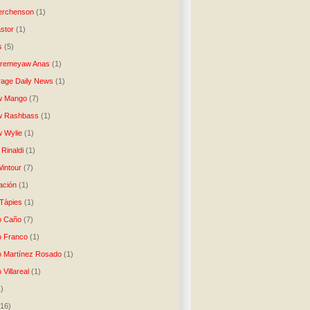
erchenson
(1)
stor
(1)
s
(5)
Aremeyaw Anas
(1)
age Daily News
(1)
w Mango
(7)
w Rashbass
(1)
 Wylie
(1)
Rinaldi
(1)
intour
(7)
ación
(1)
 Tàpies
(1)
o Caño
(7)
o Franco
(1)
o Martínez Rosado
(1)
 Villareal
(1)
1)
(16)