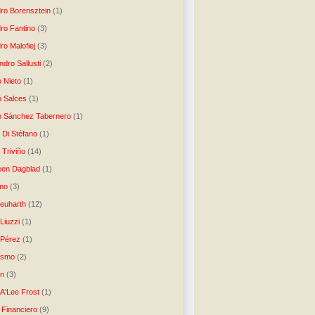
dro Borensztein
(1)
dro Fantino
(3)
ro Malofiej
(3)
dro Sallusti
(2)
o Nieto
(1)
o Salces
(1)
o Sánchez Tabernero
(1)
 Di Stéfano
(1)
 Triviño
(14)
een Dagblad
(1)
tmo
(3)
Neuharth
(12)
Liuzzi
(1)
 Pérez
(1)
lismo
(2)
n
(3)
A'Lee Frost
(1)
 Financiero
(9)