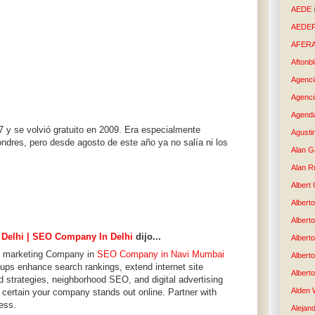
AEDE
AEDE
AFER
Aftonb
Agenci
Agenci
Agenda
 y se volvió gratuito en 2009. Era especialmente
Agusti
ndres, pero desde agosto de este año ya no salía ni los
Alan G
Alan R
Albert
Alberto
Albert
 Delhi | SEO Company In Delhi
dijo...
Albert
ne marketing Company in
SEO Company in Navi Mumbai
Albert
oups enhance search rankings, extend internet site
Albert
ed strategies, neighborhood SEO, and digital advertising
Alden 
certain your company stands out online. Partner with
ess.
Alejand