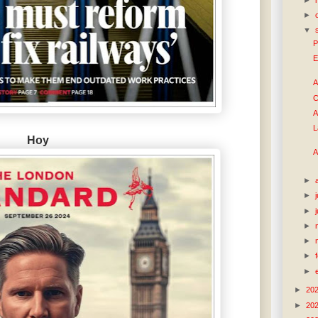
►
▼
P
E
A
C
A
L
Hoy
A
►
►
►
►
►
►
►
►
20
►
20