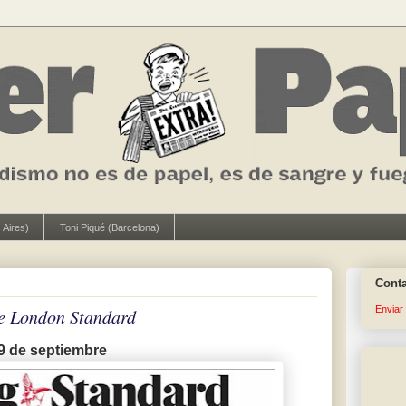
 Aires)
Toni Piqué (Barcelona)
Cont
Enviar
e London Standard
9 de septiembre