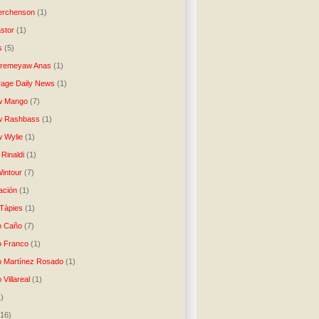
erchenson
(1)
stor
(1)
s
(5)
Aremeyaw Anas
(1)
age Daily News
(1)
w Mango
(7)
w Rashbass
(1)
 Wylie
(1)
Rinaldi
(1)
intour
(7)
ación
(1)
 Tàpies
(1)
o Caño
(7)
o Franco
(1)
o Martínez Rosado
(1)
 Villareal
(1)
1)
(16)