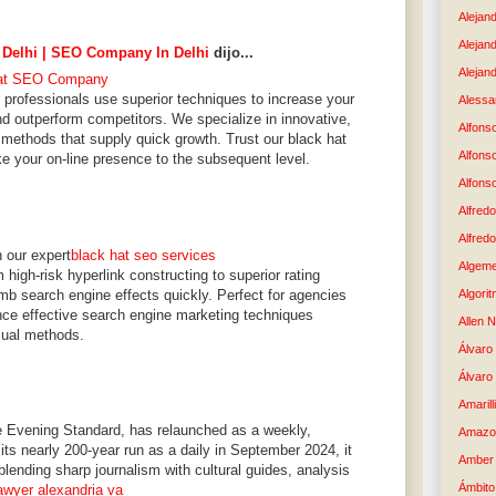
Alejan
Alejan
 Delhi | SEO Company In Delhi
dijo...
Alejand
at SEO Company
professionals use superior techniques to increase your
Alessan
and outperform competitors. We specialize in innovative,
Alfons
g methods that supply quick growth. Trust our black hat
Alfons
ake your on-line presence to the subsequent level.
Alfons
Alfredo
Alfredo
h our expert
black hat seo services
Algem
high-risk hyperlink constructing to superior rating
imb search engine effects quickly. Perfect for agencies
Algori
ience effective search engine marketing techniques
Allen 
sual methods.
Álvaro 
Álvaro
Amaril
e Evening Standard, has relaunched as a weekly,
Amazo
ts nearly 200-year run as a daily in September 2024, it
Amber 
ending sharp journalism with cultural guides, analysis
Ámbito
lawyer alexandria va