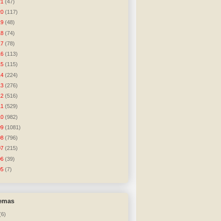
21
(47)
20
(117)
19
(48)
18
(74)
17
(78)
16
(113)
15
(115)
14
(224)
13
(276)
12
(516)
11
(529)
10
(982)
09
(1081)
08
(796)
07
(215)
06
(39)
05
(7)
temas
(6)