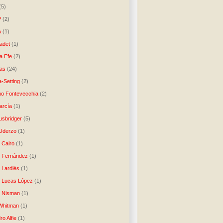
(5)
P
(2)
A
(1)
ladet
(1)
a Efe
(2)
as
(24)
-Setting
(2)
no Fontevecchia
(2)
arcía
(1)
usbridger
(5)
 Uderzo
(1)
 Cairo
(1)
o Fernández
(1)
o Lardiés
(1)
o Lucas López
(1)
o Nisman
(1)
Whitman
(1)
ro Alfie
(1)