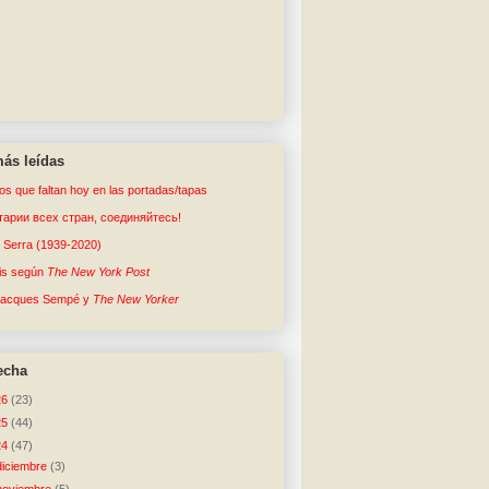
ás leídas
tos que faltan hoy en las portadas/tapas
арии всех стран, соединяйтесь!
o Serra (1939-2020)
sis según
The New York Post
Jacques Sempé y
The New Yorker
echa
26
(23)
25
(44)
24
(47)
diciembre
(3)
noviembre
(5)