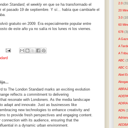
2.0
(31
ondon Standard
, el
weekly
en que se ha transformado el
ez el pasado 19 de septiembre. Y sí... había que cambiarle el
20 Min
aba.
3.0
(10
lvió gratuito en 2009. Era especialmente popular entre
60 Min
sto de este año ya no salía ni los lunes ni los viernes.
678
(3
A Gaze
A Tard
A Trib
ndard
ABC
(
ABC Co
Abel E
Aboga
ijo...
rd to The London Standard marks an exciting evolution
ABRAJ
 change reflects a commitment to delivering
ADEP
that resonate with Londoners. As the media landscape
ADIRA
l to adapt and innovate. Just as businesses like
e embracing new technologies to enhance creativity and
ADN
(
ims to provide fresh perspectives and engaging content.
Adrian
er connection with its audience, ensuring that the
AEDB
nfluential in a dynamic urban environment.