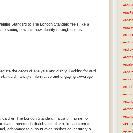
Ana G
Ana Pa
Análisi
vening Standard to The London Standard feels like a
Anas 
d to seeing how this new identity strengthens its
Anchor
Andre
Andre
Andrew
Angelo 
preciate the depth of analysis and clarity. Looking forward
Anna W
 Standard—always informative and engaging coverage
Anticip
Antoni
Antoni
Antoni
Antoni
Antonio
tandard en The London Standard marca un momento
o diario impreso de distribución diaria, la cabecera se
APD
(
al, adaptándose a los nuevos hábitos de lectura y al
Apple