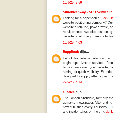
16/9/25, 2:59
Simontechway - SEO Service In
Looking for a dependable
Black H
website positioning company? Our 
website’s ranking, power traffic, 
result-oriented website positionin
website positioning offerings to t
19/9/25, 4:03
BappBook
dijo...
Unlock fast internet site boom wit
engine optimization services. From 
tactics, we assist your website cl
aiming for quick visibility. Exper
designed to supply effects past u
22/9/25, 4:14
elisalee
dijo...
The London Standard, formerly th
upmarket newspaper. After ending i
now publishes every Thursday — bl
and insider takes on the city.
dui 