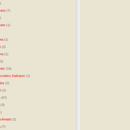
)
utos
(7)
)
utes
(1)
)
ta
(1)
e
(2)
una
(1)
32)
lor
(10)
scudero Zadrayec
(1)
dos
(2)
I
(1)
A
(67)
(3)
1)
a Amado
(2)
A
(7)