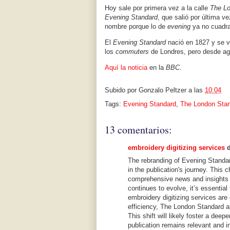
Hoy sale por primera vez a la calle
The L
Evening Standard
, que salió por última v
nombre porque lo de
evening
ya no cuadr
El
Evening Standard
nació en 1827 y se vo
los
commuters
de Londres, pero desde ago
Aquí la noticia
en la
BBC
.
Subido por
Gonzalo Peltzer
a las
10:04
Tags:
Evening Standard
,
The London Sta
13 comentarios:
embroidery digitizing services
d
The rebranding of Evening Standa
in the publication's journey. This
comprehensive news and insights 
continues to evolve, it’s essentia
embroidery digitizing services ar
efficiency, The London Standard a
This shift will likely foster a deep
publication remains relevant and i