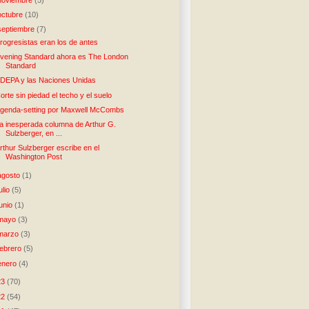
octubre
(10)
septiembre
(7)
rogresistas eran los de antes
vening Standard ahora es The London
Standard
DEPA y las Naciones Unidas
orte sin piedad el techo y el suelo
genda-setting por Maxwell McCombs
a inesperada columna de Arthur G.
Sulzberger, en ...
rthur Sulzberger escribe en el
Washington Post
agosto
(1)
julio
(5)
junio
(1)
mayo
(3)
marzo
(3)
febrero
(5)
enero
(4)
23
(70)
22
(54)