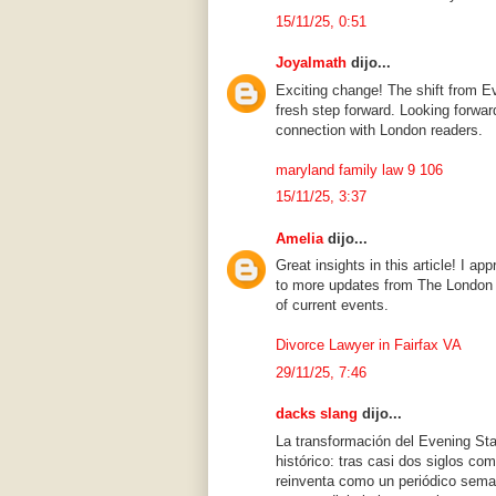
15/11/25, 0:51
Joyalmath
dijo...
Exciting change! The shift from E
fresh step forward. Looking forwar
connection with London readers.
maryland family law 9 106
15/11/25, 3:37
Amelia
dijo...
Great insights in this article! I ap
to more updates from The London
of current events.
Divorce Lawyer in Fairfax VA
29/11/25, 7:46
dacks slang
dijo...
La transformación del Evening S
histórico: tras casi dos siglos com
reinventa como un periódico seman