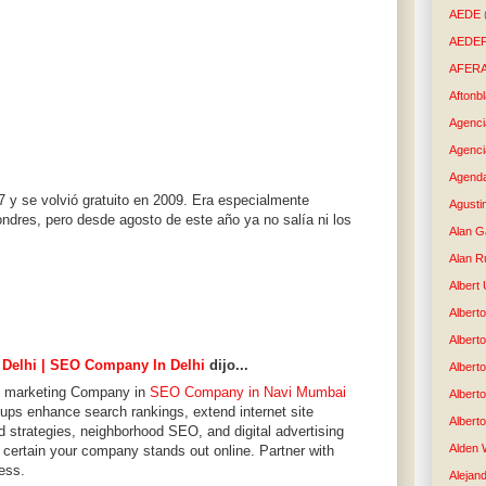
AEDE
AEDE
AFER
Aftonb
Agenci
Agenci
Agenda
 y se volvió gratuito en 2009. Era especialmente
Agusti
ndres, pero desde agosto de este año ya no salía ni los
Alan G
Alan R
Albert
Alberto
Albert
 Delhi | SEO Company In Delhi
dijo...
Albert
ne marketing Company in
SEO Company in Navi Mumbai
Albert
oups enhance search rankings, extend internet site
Albert
ed strategies, neighborhood SEO, and digital advertising
Alden 
certain your company stands out online. Partner with
ess.
Alejand