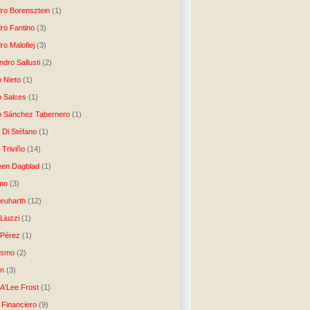
dro Borensztein
(1)
dro Fantino
(3)
ro Malofiej
(3)
dro Sallusti
(2)
o Nieto
(1)
o Salces
(1)
o Sánchez Tabernero
(1)
 Di Stéfano
(1)
 Triviño
(14)
een Dagblad
(1)
tmo
(3)
Neuharth
(12)
Liuzzi
(1)
 Pérez
(1)
lismo
(2)
n
(3)
A'Lee Frost
(1)
 Financiero
(9)