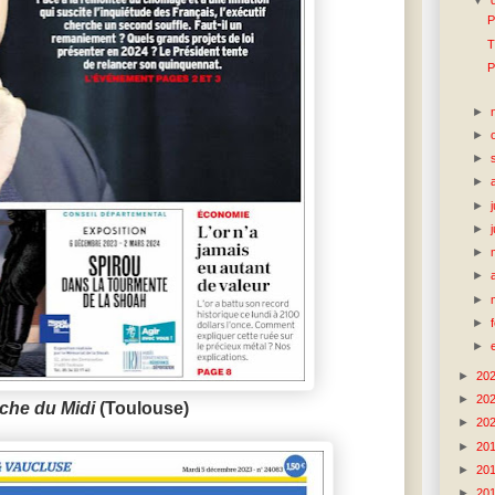
P
T
P
►
►
►
►
►
►
►
►
►
►
►
►
20
►
20
che du Midi
(Toulouse)
►
20
►
20
►
20
►
20