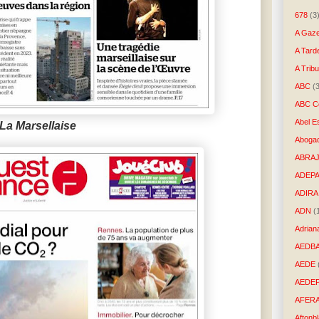
678
(3
A Gaze
A Tard
A Trib
ABC
(
ABC Co
Abel E
La Marsellaise
Aboga
ABRAJ
ADEP
ADIRA
ADN
(
Adrian
AEDB
AEDE
AEDE
AFER
Aftonb