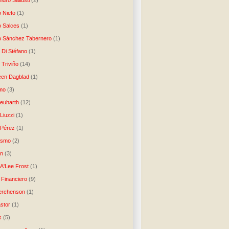
dro Sallusti
(2)
o Nieto
(1)
o Salces
(1)
o Sánchez Tabernero
(1)
 Di Stéfano
(1)
 Triviño
(14)
een Dagblad
(1)
tmo
(3)
Neuharth
(12)
Liuzzi
(1)
 Pérez
(1)
lismo
(2)
n
(3)
A'Lee Frost
(1)
 Financiero
(9)
erchenson
(1)
stor
(1)
s
(5)