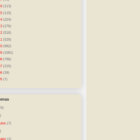
16
(113)
15
(115)
14
(224)
13
(276)
12
(516)
11
(529)
10
(982)
09
(1081)
08
(796)
07
(215)
06
(39)
05
(7)
temas
(6)
)
utos
(7)
)
utes
(1)