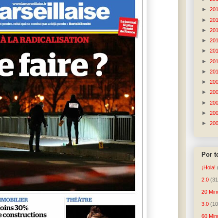
►
20
►
20
►
20
►
20
►
20
►
20
►
20
►
20
►
20
►
20
►
20
►
20
Por 
¡Hola!
2.0
(31
20 Min
3.0
(10
60 Min