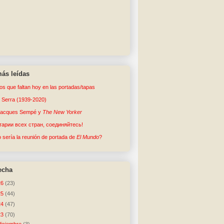
ás leídas
tos que faltan hoy en las portadas/tapas
o Serra (1939-2020)
Jacques Sempé y
The New Yorker
арии всех стран, соединяйтесь!
sería la reunión de portada de
El Mundo
?
echa
26
(23)
25
(44)
24
(47)
23
(70)
diciembre
(3)