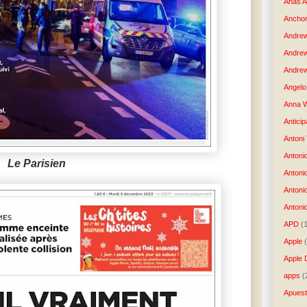
Anas 
Anchor
Andre
Andre
Andrew
Angelo 
Anna W
Anticip
Antoni
Antoni
Le Parisien
Antoni
Antoni
Antonio
APD
(
Apple
Apple 
apps
(
Apues