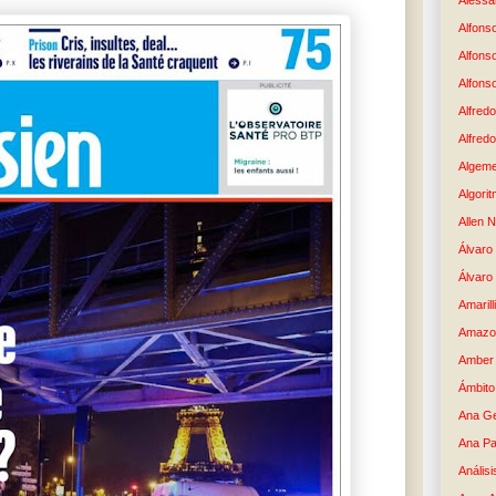
Alessan
Alfons
Alfons
Alfons
Alfredo
Alfredo
Algem
Algori
Allen 
Álvaro 
Álvaro
Amaril
Amazo
Amber 
Ámbito
Ana G
Ana Pa
Análisi