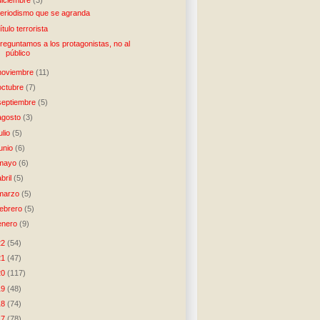
eriodismo que se agranda
ítulo terrorista
reguntamos a los protagonistas, no al
público
noviembre
(11)
octubre
(7)
septiembre
(5)
agosto
(3)
julio
(5)
junio
(6)
mayo
(6)
abril
(5)
marzo
(5)
febrero
(5)
enero
(9)
22
(54)
21
(47)
20
(117)
19
(48)
18
(74)
17
(78)