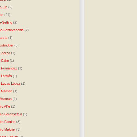
a Efe
(2)
as
(24)
-Setting
(2)
no Fontevecchia
(2)
arcía
(1)
usbridger
(5)
 Uderzo
(1)
 Cairo
(1)
o Fernández
(1)
o Lardiés
(1)
o Lucas López
(1)
o Nisman
(1)
Whitman
(1)
ro Alfie
(1)
dro Borensztein
(1)
dro Fantino
(3)
ro Malofiej
(3)