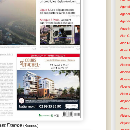
Agenci
Agenci
Agenda
Agusti
Alan G
Alan R
Albert
Alberto
Albert
Albert
Albert
Albert
Alden 
Alejand
Alejan
Alejan
Alejand
st France
(Rennes)