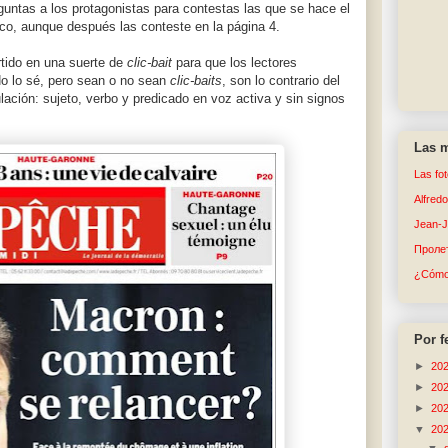
guntas a los protagonistas para contestas las que se hace el
lico, aunque después las conteste en la página 4.
tido en una suerte de
clic-bait
para que los lectores
No lo sé, pero sean o no sean
clic-baits
, son lo contrario del
ulación: sujeto, verbo y predicado en voz activa y sin signos
Las m
Las fo
Alfred
Jean-
Пролет
¿Cómo 
Por f
►
20
►
20
►
20
▼
20
▼