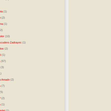
)
ta
(1)
e
(2)
una
(1)
32)
lor
(10)
scudero Zadrayec
(1)
dos
(2)
I
(1)
A
(67)
(3)
1)
a Amado
(2)
A
(7)
(5)
P
(2)
A
(1)
ladet
(1)