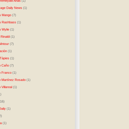
Aremeyaw Anas
(1)
age Daily News
(1)
w Mango
(7)
w Rashbass
(1)
 Wylie
(1)
Rinaldi
(1)
intour
(7)
ación
(1)
 Tàpies
(1)
o Caño
(7)
o Franco
(1)
o Martínez Rosado
(1)
 Villareal
(1)
1)
(16)
Daily
(1)
2)
ta
(1)