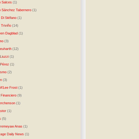
o Salces
(1)
o Sánchez Tabernero
(1)
 Di Stéfano
(1)
 Triviño
(14)
een Dagblad
(1)
tmo
(3)
Neuharth
(12)
Liuzzi
(1)
 Pérez
(1)
lismo
(2)
n
(3)
A'Lee Frost
(1)
 Financiero
(9)
erchenson
(1)
stor
(1)
s
(5)
Aremeyaw Anas
(1)
age Daily News
(1)