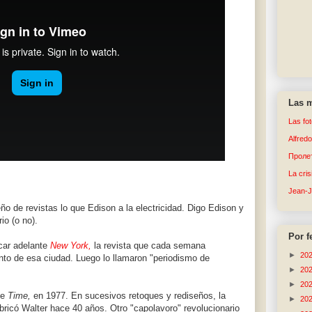
Las m
Las fo
Alfred
Пролет
La cri
Jean-
ño de revistas lo que Edison a la electricidad. Digo Edison y
io (o no).
Por f
car adelante
New York,
la revista que cada semana
►
20
to de esa ciudad. Luego lo llamaron "periodismo de
►
20
►
20
ue
Time,
en 1977. En sucesivos retoques y rediseños, la
►
20
bricó Walter hace 40 años. Otro "capolavoro" revolucionario