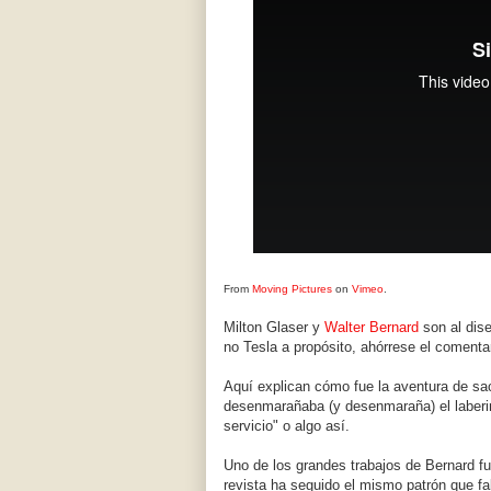
From
Moving Pictures
on
Vimeo
.
Milton Glaser y
Walter Bernard
son al dise
no Tesla a propósito, ahórrese el comentar
Aquí explican cómo fue la aventura de sa
desenmarañaba (y desenmaraña) el laberin
servicio" o algo así.
Uno de los grandes trabajos de Bernard f
revista ha seguido el mismo patrón que fa