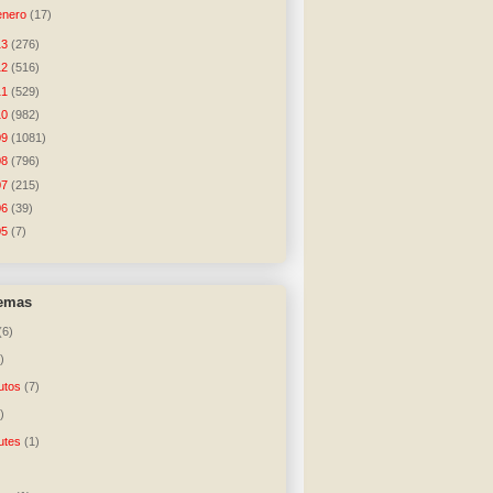
enero
(17)
13
(276)
12
(516)
11
(529)
10
(982)
09
(1081)
08
(796)
07
(215)
06
(39)
05
(7)
temas
(6)
)
utos
(7)
)
utes
(1)
)