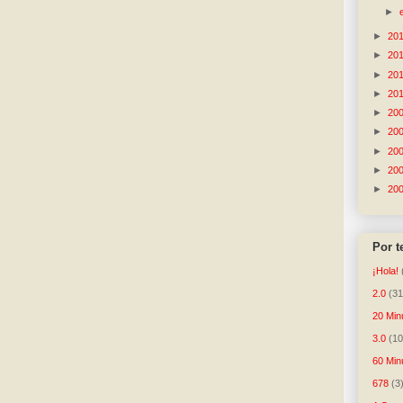
►
►
20
►
20
►
20
►
20
►
20
►
20
►
20
►
20
►
20
Por 
¡Hola!
2.0
(31
20 Min
3.0
(10
60 Min
678
(3