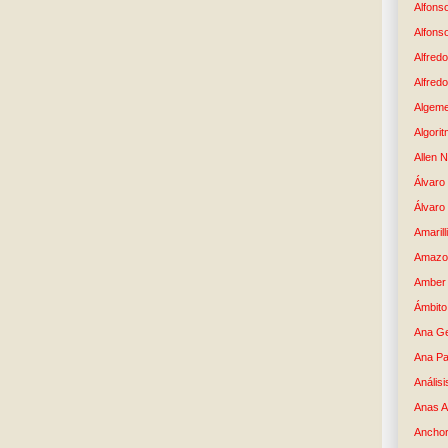
Alfons
Alfons
Alfredo
Alfredo
Algem
Algori
Allen 
Álvaro 
Álvaro
Amaril
Amazo
Amber 
Ámbito
Ana G
Ana Pa
Análisi
Anas 
Anchor