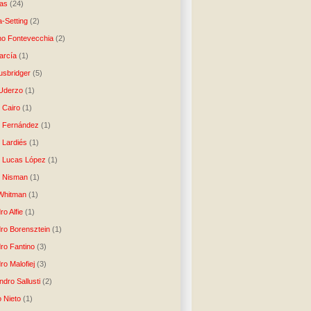
as
(24)
-Setting
(2)
no Fontevecchia
(2)
arcía
(1)
usbridger
(5)
 Uderzo
(1)
 Cairo
(1)
o Fernández
(1)
o Lardiés
(1)
o Lucas López
(1)
o Nisman
(1)
Whitman
(1)
ro Alfie
(1)
dro Borensztein
(1)
dro Fantino
(3)
ro Malofiej
(3)
dro Sallusti
(2)
o Nieto
(1)