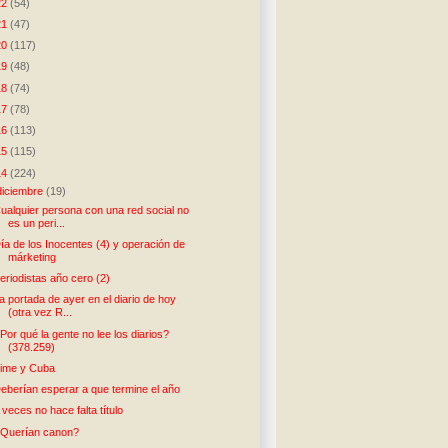
22
(54)
21
(47)
20
(117)
19
(48)
18
(74)
17
(78)
16
(113)
15
(115)
14
(224)
diciembre
(19)
ualquier persona con una red social no
es un peri...
ía de los Inocentes (4) y operación de
márketing
eriodistas año cero (2)
a portada de ayer en el diario de hoy
(otra vez R...
Por qué la gente no lee los diarios?
(378.259)
ime y Cuba
eberían esperar a que termine el año
 veces no hace falta título
Querían canon?