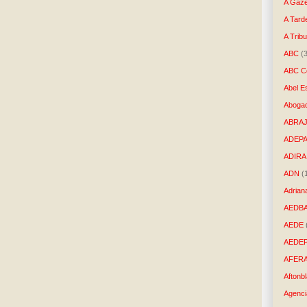
A Gaze
A Tard
A Trib
ABC
(
ABC Co
Abel E
Aboga
ABRAJ
ADEP
ADIRA
ADN
(
Adrian
AEDB
AEDE
AEDE
AFER
Aftonb
Agenci