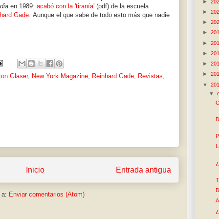
►
20
dia
en 1989:
acabó con la 'tiranía'
(pdf) de la escuela
►
20
hard Gäde.
Aunque el que sabe de todo esto más que nadie
►
20
►
20
►
20
►
20
►
20
►
20
ton Glaser
,
New York Magazine
,
Reinhard Gäde
,
Revistas
,
▼
20
▼
C
D
P
L
¿
Inicio
Entrada antigua
T
D
 a:
Enviar comentarios (Atom)
A
¿