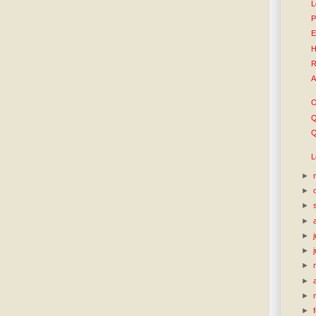
L
P
E
H
R
A
O
Q
Q
L
►
►
►
►
►
►
►
►
►
►