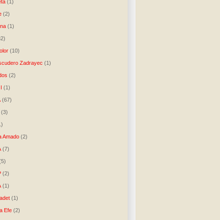
ta
(1)
e
(2)
una
(1)
32)
lor
(10)
scudero Zadrayec
(1)
dos
(2)
I
(1)
A
(67)
(3)
1)
a Amado
(2)
A
(7)
(5)
P
(2)
A
(1)
ladet
(1)
a Efe
(2)