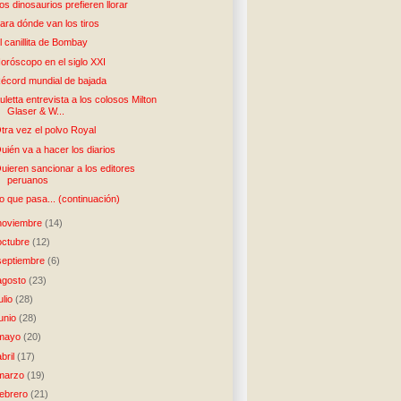
os dinosaurios prefieren llorar
ara dónde van los tiros
l canillita de Bombay
oróscopo en el siglo XXI
écord mundial de bajada
uletta entrevista a los colosos Milton
Glaser & W...
tra vez el polvo Royal
uién va a hacer los diarios
uieren sancionar a los editores
peruanos
o que pasa... (continuación)
noviembre
(14)
octubre
(12)
septiembre
(6)
agosto
(23)
julio
(28)
junio
(28)
mayo
(20)
abril
(17)
marzo
(19)
febrero
(21)