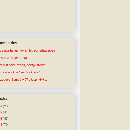
ás leídas
tos que faltan hoy en las portadas/tapas
o Serra (1939-2020)
арии всех стран, соединяйтесь!
sis según
The New York Post
Jacques Sempé y
The New Yorker
echa
26
(23)
25
(44)
24
(47)
23
(70)