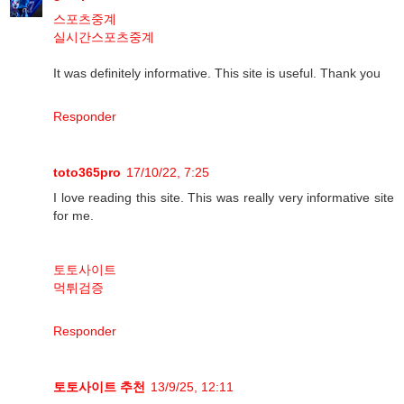
스포츠중계
실시간스포츠중계
It was definitely informative. This site is useful. Thank you
Responder
toto365pro
17/10/22, 7:25
I love reading this site. This was really very informative site
for me.
토토사이트
먹튀검증
Responder
토토사이트 추천
13/9/25, 12:11