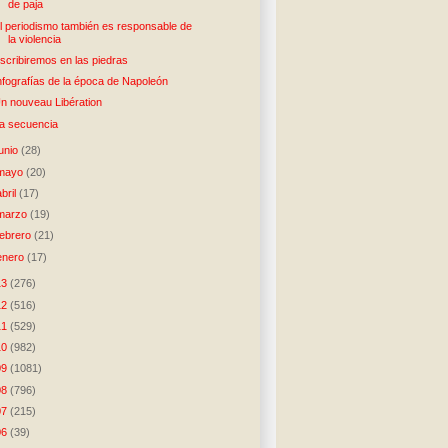
de paja
l periodismo también es responsable de
la violencia
scribiremos en las piedras
nfografías de la época de Napoleón
n nouveau Libération
a secuencia
junio
(28)
mayo
(20)
abril
(17)
marzo
(19)
febrero
(21)
enero
(17)
13
(276)
12
(516)
11
(529)
10
(982)
09
(1081)
08
(796)
07
(215)
06
(39)