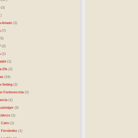
(3)
1)
a Amado
(2)
A
(7)
(5)
P
(2)
A
(1)
ladet
(1)
a Efe
(2)
as
(24)
-Setting
(2)
no Fontevecchia
(2)
arcía
(1)
usbridger
(5)
 Uderzo
(1)
 Cairo
(1)
o Fernández
(1)