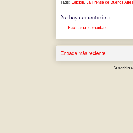
Tags:
Edición
,
La Prensa de Buenos Aire
No hay comentarios:
Publicar un comentario
Entrada más reciente
Suscribirse