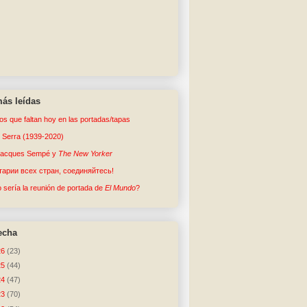
ás leídas
tos que faltan hoy en las portadas/tapas
o Serra (1939-2020)
Jacques Sempé y
The New Yorker
арии всех стран, соединяйтесь!
sería la reunión de portada de
El Mundo
?
echa
26
(23)
25
(44)
24
(47)
23
(70)