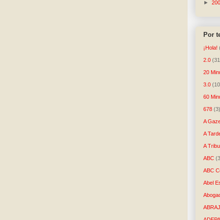
►
20
Por 
¡Hola!
2.0
(31
20 Min
3.0
(10
60 Min
678
(3
A Gaze
A Tard
A Trib
ABC
(
ABC Co
Abel E
Aboga
ABRAJ
ADEP