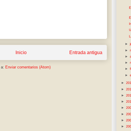
s
E
E
I
U
L
►
►
Inicio
Entrada antigua
►
►
 a:
Enviar comentarios (Atom)
►
►
►
20
►
20
►
20
►
20
►
20
►
20
►
20
►
20