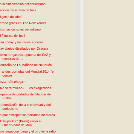
a la hinchización del periodismo
eriodismo a ritmo de tuits
l gorro del chef
erano gratis en The New Yorker
nformación no es periodismo
l Figuretti del fusil
sa Today y las redes sociales
ay diarios diseñados por Drácula
ierre a rajatabla, apuesta del FAZ y
mentiras de ...
ediseño de La Mañana de Neuquén
randes portadas del Mundial 2014 (en
curso)
ezar não chega
No será mucho? ... los exagerados
epesca de portadas del Mundial de
Fútbol
a humillación de la creatividad y del
periodismo
o que estropea las portadas de Marca
l Grupo ABC (Brasil) copia a El
Observador de Mon...
no juega con fuego y el otro tiene rabo