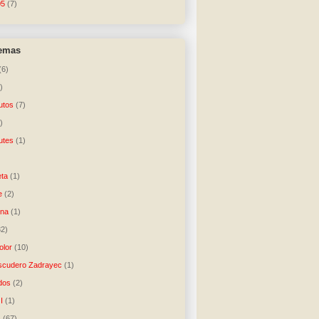
05
(7)
temas
(6)
)
utos
(7)
)
utes
(1)
)
ta
(1)
e
(2)
una
(1)
32)
lor
(10)
scudero Zadrayec
(1)
dos
(2)
I
(1)
A
(67)