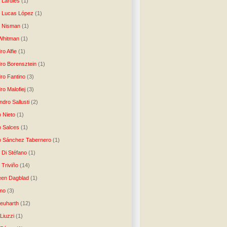
o Lardiés
(1)
o Lucas López
(1)
o Nisman
(1)
Whitman
(1)
ro Alfie
(1)
dro Borensztein
(1)
dro Fantino
(3)
ro Malofiej
(3)
dro Sallusti
(2)
o Nieto
(1)
o Salces
(1)
o Sánchez Tabernero
(1)
 Di Stéfano
(1)
 Triviño
(14)
een Dagblad
(1)
tmo
(3)
Neuharth
(12)
Liuzzi
(1)