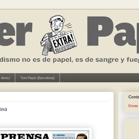
 Aires)
Toni Piqué (Barcelona)
Cont
Enviar
asa