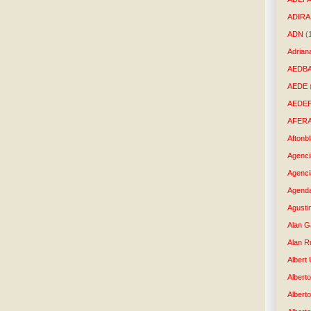
ADIRA
ADN
(
Adrian
AEDB
AEDE
AEDE
AFER
Aftonb
Agenci
Agenci
Agenda
Agusti
Alan G
Alan R
Albert
Alberto
Albert