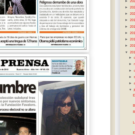
►
20
►
20
►
20
►
20
►
20
►
20
►
20
►
20
▼
20
►
►
►
►
►
▼
E
B
R
L
E