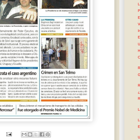
L
P
E
V
I
E
U
H
C
R
G
R
¿
R
L
L
E
U