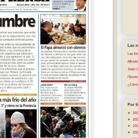
Las m
Las fo
Alfred
Jean-
Пролет
¿Cómo 
Por f
►
20
►
20
►
20
►
20