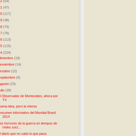
22
(54)
21
(47)
20
(117)
19
(48)
18
(74)
17
(78)
16
(113)
15
(115)
14
(224)
diciembre
(19)
noviembre
(14)
octubre
(12)
septiembre
(6)
agosto
(23)
julio
(28)
l Observador de Montevideo, ahora por
TV
uena idea, pero la misma
esumen informativo del Mundial Brasil
2014
os horrores de la guerra en tiempos de
redes soci...
l diario que no sabe lo que pasa