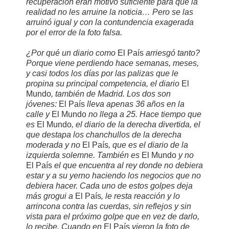
recuperación eran motivo suficiente para que la
realidad no les arruine la noticia… Pero se las
arruinó igual y con la contundencia exagerada
por el error de la foto falsa.
¿Por qué un diario como
El País
arriesgó tanto?
Porque viene perdiendo hace semanas, meses,
y casi todos los días por las palizas que le
propina su principal competencia, el diario
El
Mundo
, también de Madrid. Los dos son
jóvenes:
El País
lleva apenas 36 años en la
calle y
El Mundo
no llega a 25. Hace tiempo que
es
El Mundo
, el diario de la derecha divertida, el
que destapa los chanchullos de la derecha
moderada y no
El País
, que es el diario de la
izquierda solemne. También es
El Mundo
y no
El País
el que encuentra al rey donde no debiera
estar y a su yerno haciendo los negocios que no
debiera hacer. Cada uno de estos golpes deja
más grogui a
El País
, le resta reacción y lo
arrincona contra las cuerdas, sin reflejos y sin
vista para el próximo golpe que en vez de darlo,
lo recibe. Cuando en
El País
vieron la foto de