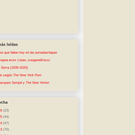
ás leídas
tos que faltan hoy en las portadas/tapas
арии всех стран, соединяйтесь!
o Serra (1939-2020)
sis según
The New York Post
Jacques Sempé y
The New Yorker
echa
26
(23)
25
(44)
24
(47)
23
(70)