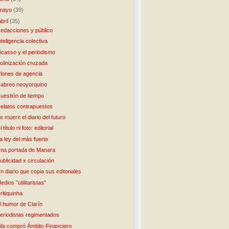
mayo
(39)
abril
(35)
edacciones y público
nteligencia colectiva
icasso y el periodismo
olinización cruzada
lones de agencia
abreo neoyorquino
uestión de tiempo
elatos contrapuestos
e muere el diario del futuro
i título ni foto: editorial
a ley del más fuerte
na portada de Manara
ublicidad x circulación
n diario que copia sus editoriales
edios "utilitaristas"
ritiquinha
l humor de Clarín
eriodistas regimentados
ila compró Ámbito Financiero