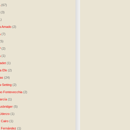
A
(67)
(3)
1)
a Amado
(2)
A
(7)
(5)
P
(2)
A
(1)
ladet
(1)
a Efe
(2)
as
(24)
-Setting
(2)
no Fontevecchia
(2)
arcía
(1)
usbridger
(5)
 Uderzo
(1)
 Cairo
(1)
o Fernández
(1)