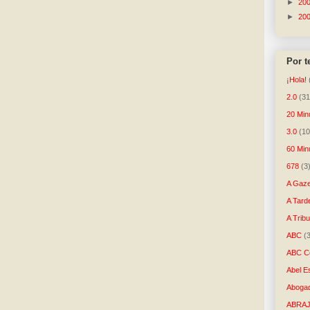
►
20
►
20
Por 
¡Hola!
2.0
(31
20 Min
3.0
(10
60 Min
678
(3
A Gaze
A Tard
A Trib
ABC
(
ABC Co
Abel E
Aboga
ABRAJ