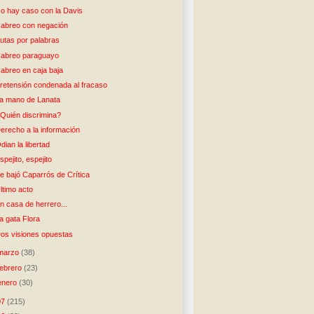
o hay caso con la Davis
abreo con negación
utas por palabras
abreo paraguayo
abreo en caja baja
retensión condenada al fracaso
a mano de Lanata
Quién discrimina?
erecho a la información
dian la libertad
spejito, espejito
e bajó Caparrós de Crítica
ltimo acto
n casa de herrero...
a gata Flora
os visiones opuestas
marzo
(38)
febrero
(23)
enero
(30)
07
(215)