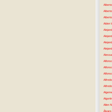
Albert
Albert
Albert
Alden 
Alejand
Alejan
Alejan
Alejand
Alessan
Alfons
Alfons
Alfons
Alfredo
Alfredo
Algem
Algori
Allen 
Álvaro 