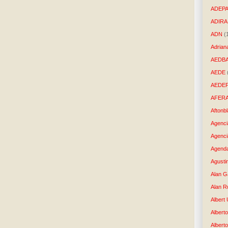
ADEP
ADIRA
ADN
(
Adrian
AEDB
AEDE
AEDE
AFER
Aftonb
Agenci
Agenci
Agenda
Agusti
Alan G
Alan R
Albert
Alberto
Albert