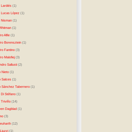
o Lardiés
(1)
o Lucas López
(1)
o Nisman
(1)
Whitman
(1)
ro Alfie
(1)
dro Borensztein
(1)
dro Fantino
(3)
ro Malofiej
(3)
dro Sallusti
(2)
o Nieto
(1)
o Salces
(1)
o Sánchez Tabernero
(1)
 Di Stéfano
(1)
 Triviño
(14)
een Dagblad
(1)
tmo
(3)
Neuharth
(12)
Liuzzi
(1)