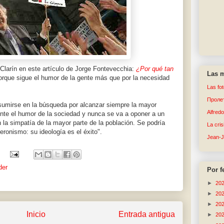
 Clarín en este artículo de Jorge Fontevecchia:
¿Por qué tan
Las m
orque sigue el humor de la gente más que por la necesidad
Las fo
Пролет
resumirse en la búsqueda por alcanzar siempre la mayor
Alfred
nte el humor de la sociedad y nunca se va a oponer a un
 la simpatía de la mayor parte de la población. Se podría
La cri
ronismo: su ideología es el éxito".
Jean-
der
Por f
►
20
►
20
►
20
Inicio
Entrada antigua
►
20