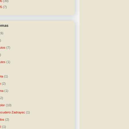
06
(39)
05
(7)
temas
(6)
)
utos
(7)
)
utes
(1)
)
ta
(1)
e
(2)
una
(1)
32)
lor
(10)
scudero Zadrayec
(1)
dos
(2)
I
(1)