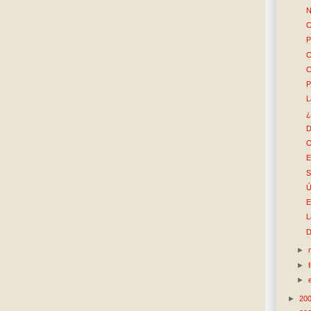
N
C
P
C
C
P
L
¿
D
O
E
S
Ú
E
L
D
►
►
►
►
20