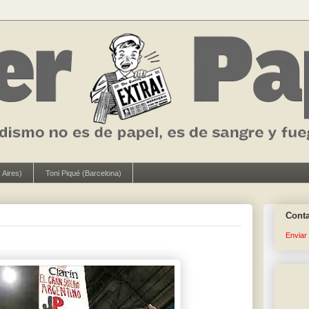
 Aires)
Toni Piqué (Barcelona)
Cont
Enviar