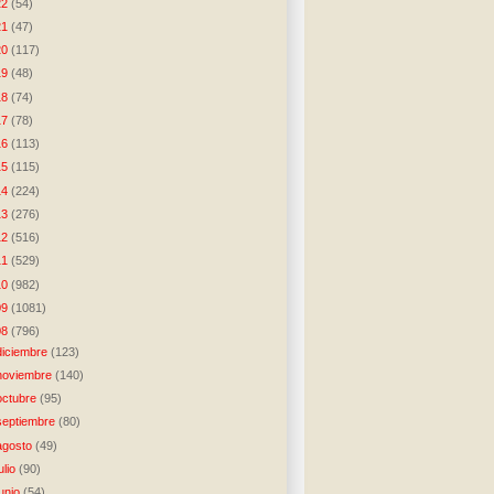
22
(54)
21
(47)
20
(117)
19
(48)
18
(74)
17
(78)
16
(113)
15
(115)
14
(224)
13
(276)
12
(516)
11
(529)
10
(982)
09
(1081)
08
(796)
diciembre
(123)
noviembre
(140)
octubre
(95)
septiembre
(80)
agosto
(49)
julio
(90)
junio
(54)