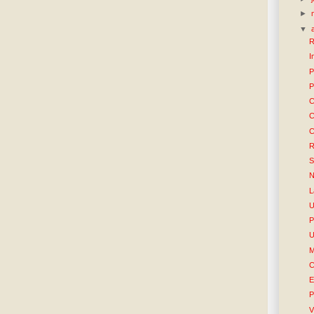
►
▼
R
I
P
P
C
C
C
R
S
N
L
U
P
U
M
C
E
P
V