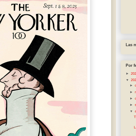
Las m
Por f
►
20
▼
20
►
►
►
►
▼
T
L