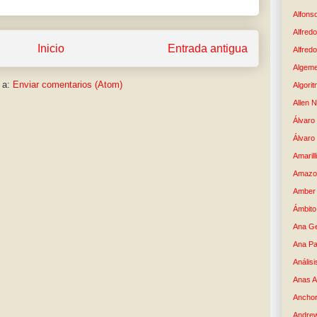
Alfons
Alfredo
Inicio
Entrada antigua
Alfredo
Algem
 a:
Enviar comentarios (Atom)
Algori
Allen 
Álvaro 
Álvaro
Amaril
Amazo
Amber 
Ámbito
Ana G
Ana Pa
Análisi
Anas 
Anchor
Andre