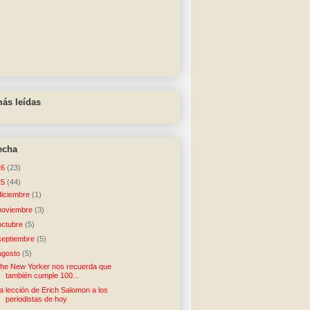
ás leídas
echa
26
(23)
25
(44)
diciembre
(1)
noviembre
(3)
octubre
(5)
septiembre
(5)
agosto
(5)
he New Yorker nos recuerda que
también cumple 100...
a lección de Erich Salomon a los
periodistas de hoy