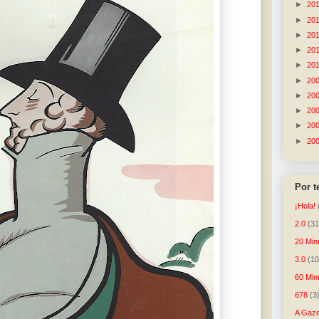
►
20
►
20
►
20
►
20
►
20
►
20
►
20
►
20
►
20
►
20
Por 
¡Hola!
2.0
(31
20 Min
3.0
(10
60 Min
678
(3
A Gaze