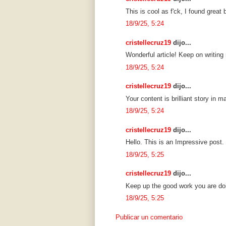
This is cool as f'ck, I found gre
18/9/25, 5:24
cristellecruz19
dijo...
Wonderful article! Keep on writing
18/9/25, 5:24
cristellecruz19
dijo...
Your content is brilliant story in
18/9/25, 5:24
cristellecruz19
dijo...
Hello. This is an Impressive post.
18/9/25, 5:25
cristellecruz19
dijo...
Keep up the good work you are doi
18/9/25, 5:25
Publicar un comentario