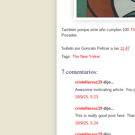
También porque este año cumplen 100
Th
Posadas.
Subido por
Gonzalo Peltzer
a las
11:47
Tags:
The New Yorker
7 comentarios:
cristellecruz19
dijo...
Awesome motivating article. You 
18/9/25, 5:23
cristellecruz19
dijo...
This is really good post here. Th
18/9/25, 5:24
cristellecruz19
dijo...