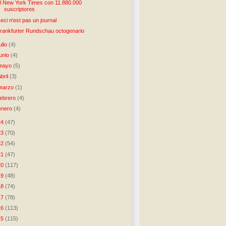
l New York Times con 11.880.000
suscriptores
eci n'est pas un journal
rankfurter Rundschau octogenario
julio
(4)
junio
(4)
mayo
(5)
abril
(3)
marzo
(1)
febrero
(4)
enero
(4)
24
(47)
23
(70)
22
(54)
21
(47)
20
(117)
19
(48)
18
(74)
17
(78)
16
(113)
15
(115)