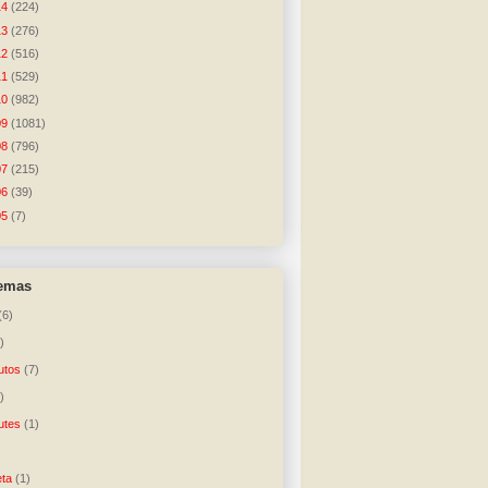
14
(224)
13
(276)
12
(516)
11
(529)
10
(982)
09
(1081)
08
(796)
07
(215)
06
(39)
05
(7)
temas
(6)
)
utos
(7)
)
utes
(1)
)
ta
(1)