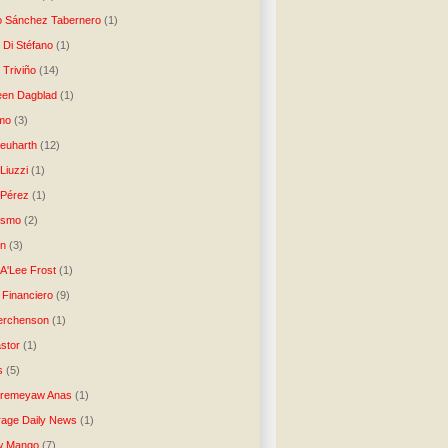
o Sánchez Tabernero
(1)
 Di Stéfano
(1)
 Triviño
(14)
een Dagblad
(1)
tmo
(3)
Neuharth
(12)
Liuzzi
(1)
 Pérez
(1)
lismo
(2)
n
(3)
A'Lee Frost
(1)
 Financiero
(9)
erchenson
(1)
stor
(1)
s
(5)
Aremeyaw Anas
(1)
age Daily News
(1)
w Mango
(7)