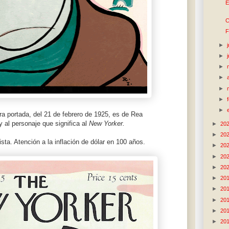
E
C
F
►
►
►
►
►
►
►
a portada, del 21 de febrero de 1925, es de Rea
 al personaje que significa al
New Yorker.
►
20
►
20
ista. Atención a la inflación de dólar en 100 años.
►
20
►
20
►
20
►
20
►
20
►
20
►
20
►
20