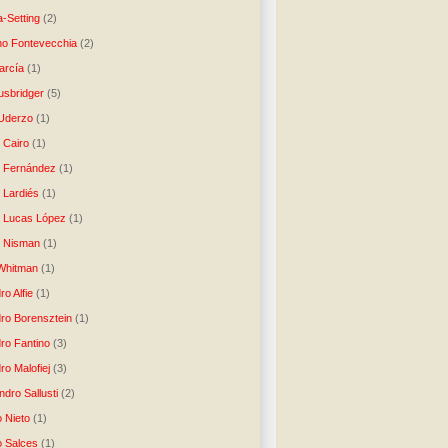
-Setting
(2)
no Fontevecchia
(2)
arcía
(1)
usbridger
(5)
 Uderzo
(1)
 Cairo
(1)
o Fernández
(1)
o Lardiés
(1)
o Lucas López
(1)
o Nisman
(1)
Whitman
(1)
ro Alfie
(1)
dro Borensztein
(1)
dro Fantino
(3)
ro Malofiej
(3)
dro Sallusti
(2)
o Nieto
(1)
o Salces
(1)