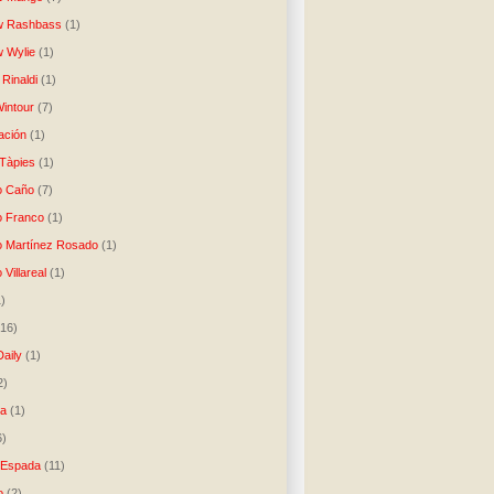
w Rashbass
(1)
 Wylie
(1)
Rinaldi
(1)
intour
(7)
ación
(1)
 Tàpies
(1)
o Caño
(7)
o Franco
(1)
o Martínez Rosado
(1)
 Villareal
(1)
1)
(16)
Daily
(1)
2)
ta
(1)
6)
 Espada
(11)
o
(2)