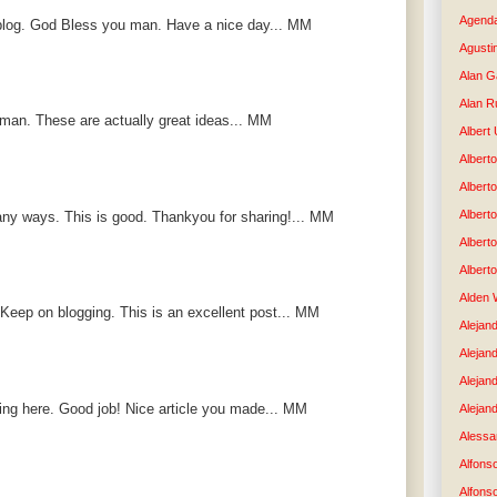
Agenda
at blog. God Bless you man. Have a nice day... MM
Agusti
Alan G
Alan R
 man. These are actually great ideas... MM
Albert
Alberto
Albert
Albert
 many ways. This is good. Thankyou for sharing!... MM
Albert
Albert
Alden 
 Keep on blogging. This is an excellent post... MM
Alejand
Alejan
Alejan
ng here. Good job! Nice article you made... MM
Alejand
Alessan
Alfons
Alfons