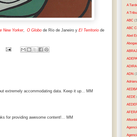
A Tard
A Trib
ABC
(
ABC Co
e New Yorker
,
O Globo
de Río de Janeiro y
El Territorio
de
Abel E
Aboga
ABRAJ
ADEP
ADIRA
ADN
(
Adrian
AEDB
put extremely accommodating data. Keep it up... MM
AEDE
AEDE
AFER
anks for providing awesome content!... MM
Aftonb
Agenci
Agenci