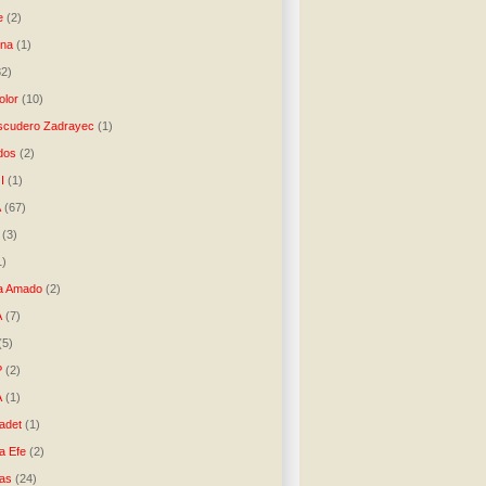
e
(2)
una
(1)
32)
lor
(10)
scudero Zadrayec
(1)
dos
(2)
I
(1)
A
(67)
(3)
1)
a Amado
(2)
A
(7)
(5)
P
(2)
A
(1)
ladet
(1)
a Efe
(2)
as
(24)