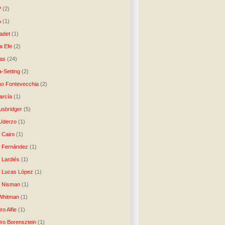
P
(2)
A
(1)
ladet
(1)
a Efe
(2)
as
(24)
-Setting
(2)
no Fontevecchia
(2)
arcía
(1)
usbridger
(5)
 Uderzo
(1)
 Cairo
(1)
o Fernández
(1)
o Lardiés
(1)
o Lucas López
(1)
o Nisman
(1)
Whitman
(1)
ro Alfie
(1)
dro Borensztein
(1)