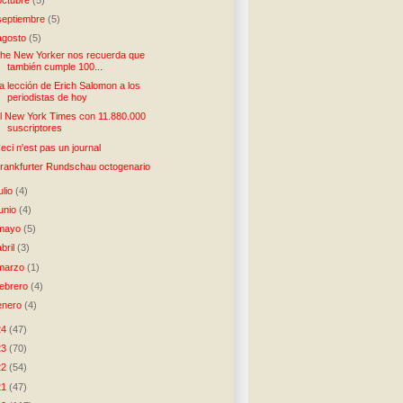
septiembre
(5)
agosto
(5)
he New Yorker nos recuerda que
también cumple 100...
a lección de Erich Salomon a los
periodistas de hoy
l New York Times con 11.880.000
suscriptores
eci n'est pas un journal
rankfurter Rundschau octogenario
julio
(4)
junio
(4)
mayo
(5)
abril
(3)
marzo
(1)
febrero
(4)
enero
(4)
24
(47)
23
(70)
22
(54)
21
(47)