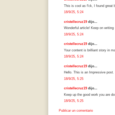
This is cool as f'ck, I found gre
18/9/25, 5:24
cristellecruz19
dijo...
Wonderful article! Keep on writing
18/9/25, 5:24
cristellecruz19
dijo...
Your content is brilliant story in
18/9/25, 5:24
cristellecruz19
dijo...
Hello. This is an Impressive post.
18/9/25, 5:25
cristellecruz19
dijo...
Keep up the good work you are doi
18/9/25, 5:25
Publicar un comentario