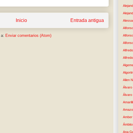
Alejan
Alejand
Inicio
Entrada antigua
Alessan
Alfons
 a:
Enviar comentarios (Atom)
Alfons
Alfons
Alfredo
Alfredo
Algem
Algori
Allen 
Álvaro 
Álvaro
Amaril
Amazo
Amber 
Ámbito
Ana G