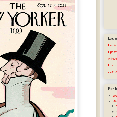
Las m
Las fo
Пролет
Alfred
La cri
Jean-
Por f
►
20
▼
20
►
►
►