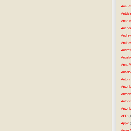
Ana Pa
Análisi
Anas 
Anchor
Andre
Andre
Andrew
Angelo 
Anna W
Anticip
Antoni
Antoni
Antoni
Antoni
Antonio
APD
(
Apple
Apple 