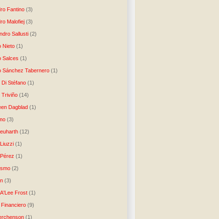
dro Fantino
(3)
ro Malofiej
(3)
dro Sallusti
(2)
o Nieto
(1)
o Salces
(1)
o Sánchez Tabernero
(1)
 Di Stéfano
(1)
 Triviño
(14)
een Dagblad
(1)
tmo
(3)
Neuharth
(12)
Liuzzi
(1)
 Pérez
(1)
lismo
(2)
n
(3)
A'Lee Frost
(1)
 Financiero
(9)
erchenson
(1)