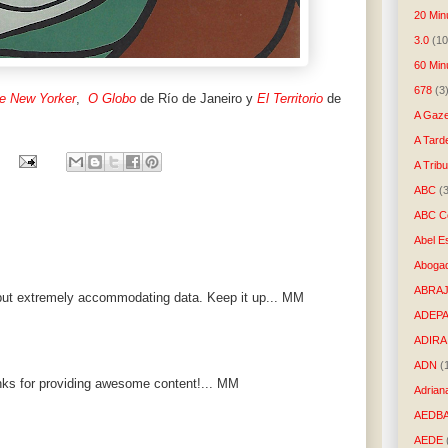
20 Min
3.0
(10
60 Min
678
(3
e New Yorker
,
O Globo
de Río de Janeiro y
El Territorio
de
A Gaze
A Tard
A Trib
ABC
(
ABC Co
Abel E
Aboga
ABRAJ
put extremely accommodating data. Keep it up... MM
ADEP
ADIRA
ADN
(
anks for providing awesome content!... MM
Adrian
AEDB
AEDE