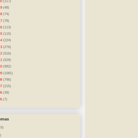
20
(117)
19
(48)
18
(74)
17
(78)
16
(113)
15
(115)
14
(224)
13
(276)
12
(516)
11
(529)
10
(982)
09
(1081)
08
(796)
07
(215)
06
(39)
05
(7)
temas
(6)
)