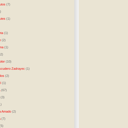
utos
(7)
)
utes
(1)
)
ta
(1)
e
(2)
una
(1)
32)
lor
(10)
scudero Zadrayec
(1)
dos
(2)
I
(1)
A
(67)
(3)
1)
a Amado
(2)
A
(7)
(5)