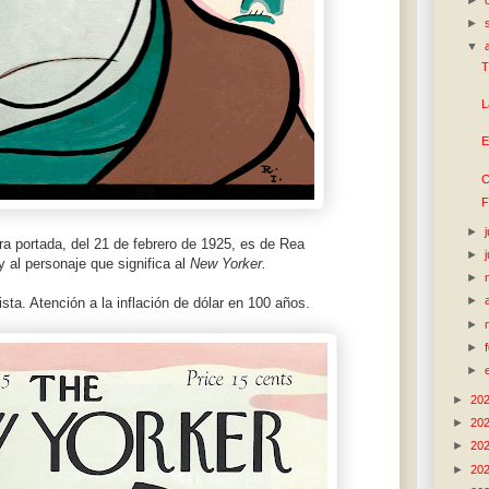
►
▼
T
L
E
C
F
►
a portada, del 21 de febrero de 1925, es de Rea
►
 al personaje que significa al
New Yorker.
►
►
ista. Atención a la inflación de dólar en 100 años.
►
►
►
►
20
►
20
►
20
►
20