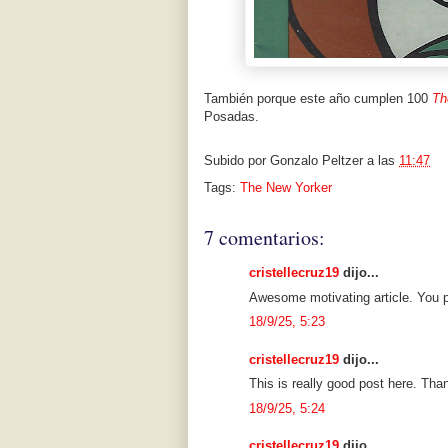
También porque este año cumplen 100
Th
Posadas.
Subido por
Gonzalo Peltzer
a las
11:47
Tags:
The New Yorker
7 comentarios:
cristellecruz19
dijo...
Awesome motivating article. You 
18/9/25, 5:23
cristellecruz19
dijo...
This is really good post here. Th
18/9/25, 5:24
cristellecruz19
dijo...