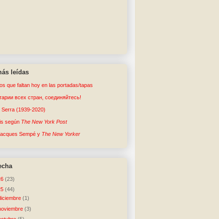
ás leídas
tos que faltan hoy en las portadas/tapas
арии всех стран, соединяйтесь!
o Serra (1939-2020)
sis según
The New York Post
Jacques Sempé y
The New Yorker
echa
26
(23)
25
(44)
diciembre
(1)
noviembre
(3)
octubre
(5)