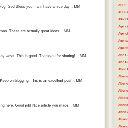
AEDE
at blog. God Bless you man. Have a nice day... MM
AFER
Aftonb
Agenci
 man. These are actually great ideas... MM
Agenci
Agenda
Agusti
Alan G
 many ways. This is good. Thankyou for sharing!... MM
Alan R
Albert
Alberto
 Keep on blogging. This is an excellent post... MM
Albert
Albert
Albert
ng here. Good job! Nice article you made... MM
Albert
Alden 
Alejand
Alejan