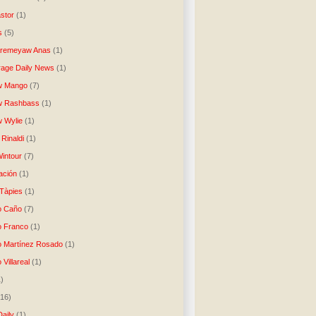
stor
(1)
s
(5)
Aremeyaw Anas
(1)
age Daily News
(1)
w Mango
(7)
w Rashbass
(1)
 Wylie
(1)
Rinaldi
(1)
intour
(7)
ación
(1)
 Tàpies
(1)
o Caño
(7)
o Franco
(1)
o Martínez Rosado
(1)
 Villareal
(1)
1)
(16)
Daily
(1)