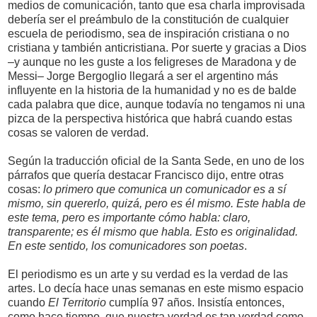
medios de comunicación, tanto que esa charla improvisada
debería ser el preámbulo de la constitución de cualquier
escuela de periodismo, sea de inspiración cristiana o no
cristiana y también anticristiana. Por suerte y gracias a Dios
–y aunque no les guste a los feligreses de Maradona y de
Messi– Jorge Bergoglio llegará a ser el argentino más
influyente en la historia de la humanidad y no es de balde
cada palabra que dice, aunque todavía no tengamos ni una
pizca de la perspectiva histórica que habrá cuando estas
cosas se valoren de verdad.
Según la traducción oficial de la Santa Sede, en uno de los
párrafos que quería destacar Francisco dijo, entre otras
cosas:
lo primero que comunica un comunicador es a sí
mismo, sin quererlo, quizá, pero es él mismo. Este habla de
este tema, pero es importante cómo habla: claro,
transparente; es él mismo que habla. Esto es originalidad.
En este sentido, los comunicadores son poetas
.
El periodismo es un arte y su verdad es la verdad de las
artes. Lo decía hace unas semanas en este mismo espacio
cuando
El Territorio
cumplía 97 años. Insistía entonces,
como hace tiempo, que nuestra verdad es tan verdad como