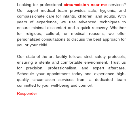
Looking for professional
circumcision near me
services?
Our expert medical team provides safe, hygienic, and
compassionate care for infants, children, and adults. With
years of experience, we use advanced techniques to
ensure minimal discomfort and a quick recovery. Whether
for religious, cultural, or medical reasons, we offer
personalized consultations to discuss the best approach for
you or your child.
Our state-of-the-art facility follows strict safety protocols,
ensuring a sterile and comfortable environment. Trust us
for precision, professionalism, and expert aftercare.
Schedule your appointment today and experience high-
quality circumcision services from a dedicated team
committed to your well-being and comfort.
Responder