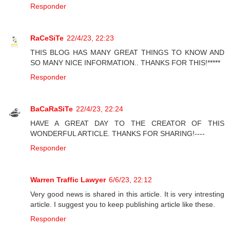
Responder
RaCeSiTe
22/4/23, 22:23
THIS BLOG HAS MANY GREAT THINGS TO KNOW AND
SO MANY NICE INFORMATION.. THANKS FOR THIS!*****
Responder
BaCaRaSiTe
22/4/23, 22:24
HAVE A GREAT DAY TO THE CREATOR OF THIS
WONDERFUL ARTICLE. THANKS FOR SHARING!----
Responder
Warren Traffic Lawyer
6/6/23, 22:12
Very good news is shared in this article. It is very intresting
article. I suggest you to keep publishing article like these.
Responder