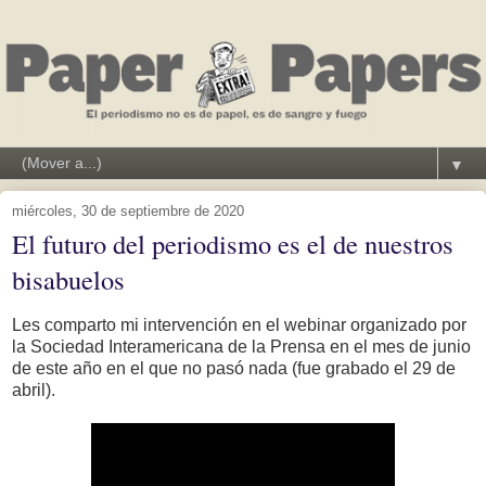
▼
miércoles, 30 de septiembre de 2020
El futuro del periodismo es el de nuestros
bisabuelos
Les comparto mi intervención en el webinar organizado por
la Sociedad Interamericana de la Prensa en el mes de junio
de este año en el que no pasó nada (fue grabado el 29 de
abril).