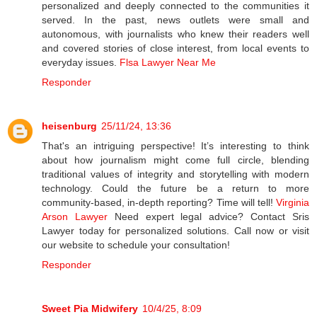
personalized and deeply connected to the communities it
served. In the past, news outlets were small and
autonomous, with journalists who knew their readers well
and covered stories of close interest, from local events to
everyday issues.
Flsa Lawyer Near Me
Responder
heisenburg
25/11/24, 13:36
That's an intriguing perspective! It’s interesting to think
about how journalism might come full circle, blending
traditional values of integrity and storytelling with modern
technology. Could the future be a return to more
community-based, in-depth reporting? Time will tell!
Virginia
Arson Lawyer
Need expert legal advice? Contact Sris
Lawyer today for personalized solutions. Call now or visit
our website to schedule your consultation!
Responder
Sweet Pia Midwifery
10/4/25, 8:09