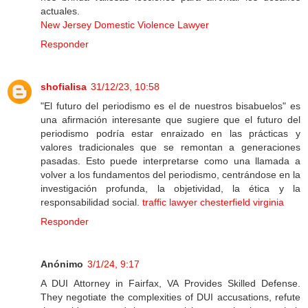
actuales.
New Jersey Domestic Violence Lawyer
Responder
shofialisa
31/12/23, 10:58
"El futuro del periodismo es el de nuestros bisabuelos" es
una afirmación interesante que sugiere que el futuro del
periodismo podría estar enraizado en las prácticas y
valores tradicionales que se remontan a generaciones
pasadas. Esto puede interpretarse como una llamada a
volver a los fundamentos del periodismo, centrándose en la
investigación profunda, la objetividad, la ética y la
responsabilidad social.
traffic lawyer chesterfield virginia
Responder
Anónimo
3/1/24, 9:17
A DUI Attorney in Fairfax, VA Provides Skilled Defense.
They negotiate the complexities of DUI accusations, refute