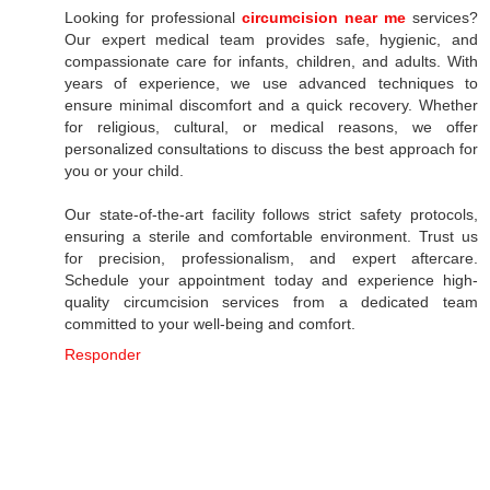
Looking for professional
circumcision near me
services?
Our expert medical team provides safe, hygienic, and
compassionate care for infants, children, and adults. With
years of experience, we use advanced techniques to
ensure minimal discomfort and a quick recovery. Whether
for religious, cultural, or medical reasons, we offer
personalized consultations to discuss the best approach for
you or your child.
Our state-of-the-art facility follows strict safety protocols,
ensuring a sterile and comfortable environment. Trust us
for precision, professionalism, and expert aftercare.
Schedule your appointment today and experience high-
quality circumcision services from a dedicated team
committed to your well-being and comfort.
Responder