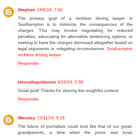
Stephen
18/6/24, 7:56
The primary goal of a reckless driving lawyer in
Southampton is to minimize the consequences of the
charges. This may involve negotiating for reduced
penalties, advocating for alternative sentencing options, or
seeking to have the charges dismissed altogether based on
legal arguments or mitigating circumstances.
Southampton
reckless driving lawyer
Responder
totosafeguidecom
6/10/24, 5:58
Great post! Thanks for sharing this insightful content.
Responder
Wessley
13/11/24, 9:18
The future of journalism could look like that of our great-
grandparents, a time when the press was local,