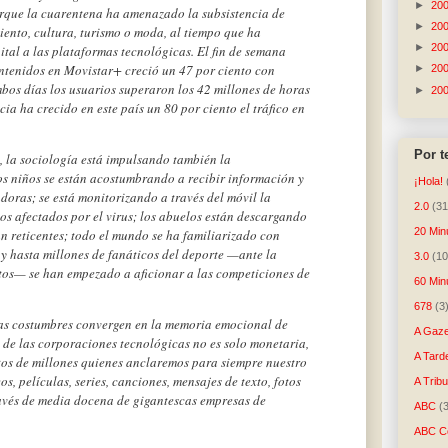
►
20
orque la cuarentena ha amenazado la subsistencia de
►
20
ento, cultura, turismo o moda, al tiempo que ha
►
20
tal a las plataformas tecnológicas. El fin de semana
ntenidos en Movistar+ creció un 47 por ciento con
►
20
mbos días los usuarios superaron los 42 millones de horas
►
20
ia ha crecido en este país un 80 por ciento el tráfico en
Por 
o, la sociología está impulsando también la
los niños se están acostumbrando a recibir información y
¡Hola!
doras; se está monitorizando a través del móvil la
2.0
(31
os afectados por el virus; los abuelos están descargando
20 Min
an reticentes; todo el mundo se ha familiarizado con
 hasta millones de fanáticos del deporte —ante la
3.0
(10
os— se han empezado a aficionar a las competiciones de
60 Min
678
(3
vas costumbres convergen en la memoria emocional de
A Gaze
 de las corporaciones tecnológicas no es solo monetaria,
A Tard
tos de millones quienes anclaremos para siempre nuestro
s, películas, series, canciones, mensajes de texto, fotos
A Trib
avés de media docena de gigantescas empresas de
ABC
(
ABC Co