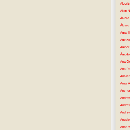
Algori
Allen 
Álvaro 
Álvaro
Amaril
Amazo
Amber 
Ámbito
Ana G
Ana Pa
Análisi
Anas 
Anchor
Andre
Andre
Andrew
Angelo 
Anna W