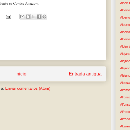
Albert
ciente es
Contra Amazon
.
Alberto
Albert
Albert
Albert
Albert
Alden 
Alejand
Alejan
Alejan
Inicio
Entrada antigua
Alejand
Alessan
 a:
Enviar comentarios (Atom)
Alfons
Alfons
Alfons
Alfredo
Alfredo
Algem