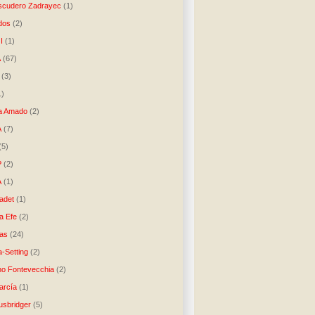
scudero Zadrayec
(1)
dos
(2)
I
(1)
A
(67)
(3)
1)
a Amado
(2)
A
(7)
(5)
P
(2)
A
(1)
ladet
(1)
a Efe
(2)
as
(24)
-Setting
(2)
no Fontevecchia
(2)
arcía
(1)
usbridger
(5)