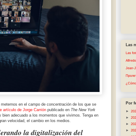
Las m
Las fo
Alfred
Jean-
Пролет
¿Cómo 
Por f
 meternos en el campo de concentración de los que se
e artículo de Jorge Carrión
publicado en
The New York
►
20
 y bien adecuado a los momentos que vivimos. Tenga en
►
20
gran velocidad, el cambio en los medios.
►
20
lerando la digitalización del
►
20