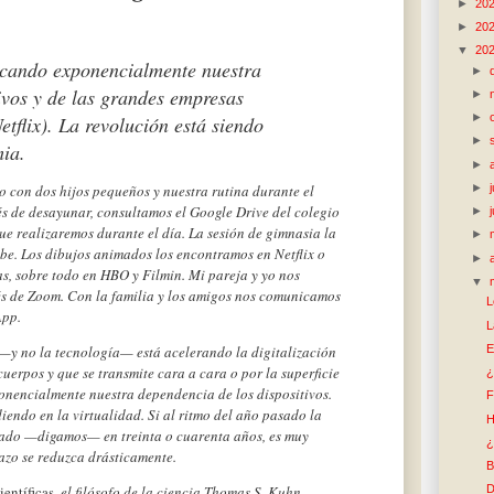
►
20
►
20
▼
20
licando exponencialmente nuestra
►
ivos y de las grandes empresas
►
►
tflix). La revolución está siendo
►
ia.
►
►
n dos hijos pequeños y nuestra rutina durante el
és de desayunar, consultamos el Google Drive del colegio
►
ue realizaremos durante el día. La sesión de gimnasia la
►
be. Los dibujos animados los encontramos en Netflix o
►
las, sobre todo en HBO y Filmin. Mi pareja y yo nos
▼
és de Zoom. Con la familia y los amigos nos comunicamos
L
App.
L
E
 —y no la tecnología— está acelerando la digitalización
cuerpos y que se transmite cara a cara o por la superficie
¿
ponencialmente nuestra dependencia de los dispositivos.
F
endo en la virtualidad. Si al ritmo del año pasado la
H
etado —digamos— en treinta o cuarenta años, es muy
¿
azo se reduzca drásticamente.
B
ientíficas
, el filósofo de la ciencia Thomas S. Kuhn
D