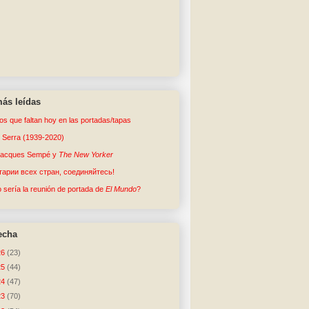
ás leídas
tos que faltan hoy en las portadas/tapas
o Serra (1939-2020)
Jacques Sempé y
The New Yorker
арии всех стран, соединяйтесь!
sería la reunión de portada de
El Mundo
?
echa
26
(23)
25
(44)
24
(47)
23
(70)