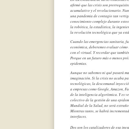
afirmó que las crisis son prerrequisit
acumulativo y el revolucionario. Nun
una pandemia de contagio tan vertig
conocimiento complejo durante estos 
la robótica, la estadística, la ingeni
la revolución tecnológica que ya es
Cuando las emergencias sanitaria, fun
económica, deberemos evaluar cómo h
con el virtual. Y recordar que tambié
Porque en un futuro más o menos próxi
epidemias.
Aunque no sabemos ni qué pasará mañ
imaginación. Si la crisis no acaba pa
tecnológicas, la descomunal inyecci
a empresas como Google, Amazon, Face
de la inteligencia algorítmica. Y es
colectivo de la gestión de una epide
Mundial de la Salud, no será extraño
Mientras tanto, se habrá incrementa
interfaces.
Dos son los catalizadores de esa ine