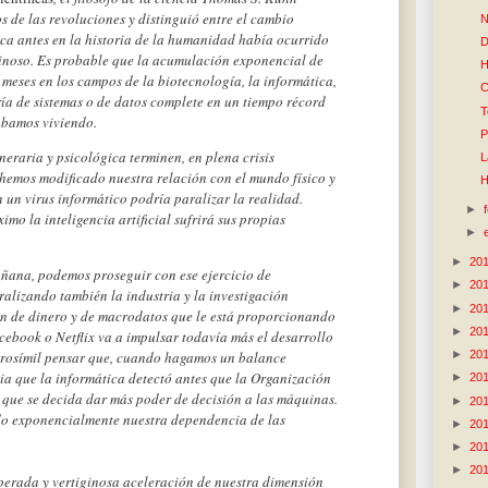
os de las revoluciones y distinguió entre el cambio
N
ca antes en la historia de la humanidad había ocurrido
D
inoso. Es probable que la acumulación exponencial de
H
meses en los campos de la biotecnología, la informática,
C
ería de sistemas o de datos complete en un tiempo récord
T
tábamos viviendo.
P
eraria y psicológica terminen, en plena crisis
L
emos modificado nuestra relación con el mundo físico y
H
n un virus informático podría paralizar la realidad.
►
mo la inteligencia artificial sufrirá sus propias
►
►
20
ana, podemos proseguir con ese ejercicio de
►
20
ralizando también la industria y la investigación
►
20
ón de dinero y de macrodatos que le está proporcionando
►
20
book o Netflix va a impulsar todavía más el desarrollo
►
20
 verosímil pensar que, cuando hagamos un balance
mia que la informática detectó antes que la Organización
►
20
 que se decida dar más poder de decisión a las máquinas.
►
20
do exponencialmente nuestra dependencia de las
►
20
►
20
►
20
sperada y vertiginosa aceleración de nuestra dimensión