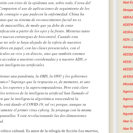
tión con éxito de la epidemia son, sobre todo, Corea del
Abel E
Comparten el uso de aplicaciones de seguimiento de los
Aboga
de contagio o que padecen la enfermedad. China ha
ABRAJ
nas que su sistema de reconocimiento facial no es
 de mascarillas, de modo que ya debe de estar
ADEP
ficación a partir de los ojos y la frente. Mientras tanto
ADIRA
r nuevas estrategias de biocontrol. Cuando esta
ADN
(
ue no solo se haya alejado de la esfera de nuestros
Adrian
libros en papel, con las clases presenciales, con el
táculos en vivo y en directo, sino que también estemos
AEDB
s accedan a nuestras coordenadas y a nuestro ADN, o
AEDE
n inteligencias artificiales.
AEDE
tionar una pandemia, la OMS, la ONU y los gobiernos
AFER
tmico? Supongo que la respuesta es, de momento, ni uno
Aftonb
ca, los expertos y la supercomputadoras. Pero está claro
Agenci
os teóricos de la inteligencia artificial han llamado el
n que la inteligencia algorítmica trascenderá la
Agenci
lo está dando el COVID-19, tal vez porque, aunque su
Agenda
icamente el primer virus cyborg. Se propaga con la misma
Agusti
 pantallas. Y está revolucionando las dos dimensiones
ad.
Alan G
Alan R
rítico cultural. Es autor de la trilogía de ficción
Los muertos
,