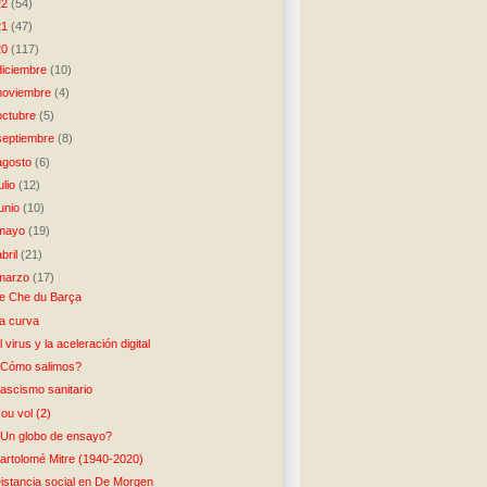
22
(54)
21
(47)
20
(117)
diciembre
(10)
noviembre
(4)
octubre
(5)
septiembre
(8)
agosto
(6)
julio
(12)
junio
(10)
mayo
(19)
abril
(21)
marzo
(17)
e Che du Barça
a curva
l virus y la aceleración digital
Cómo salimos?
ascismo sanitario
ou vol (2)
Un globo de ensayo?
artolomé Mitre (1940-2020)
istancia social en De Morgen