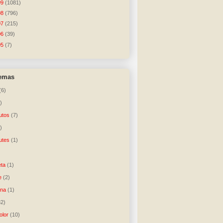
09
(1081)
08
(796)
07
(215)
06
(39)
05
(7)
temas
(6)
)
utos
(7)
)
utes
(1)
)
ta
(1)
e
(2)
una
(1)
32)
lor
(10)