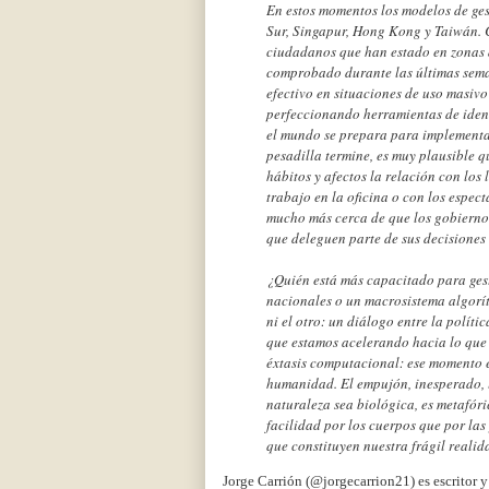
En estos momentos los modelos de ges
Sur, Singapur, Hong Kong y Taiwán. 
ciudadanos que han estado en zonas 
comprobado durante las últimas sema
efectivo en situaciones de uso masivo
perfeccionando herramientas de identi
el mundo se prepara para implementa
pesadilla termine, es muy plausible q
hábitos y afectos la relación con los 
trabajo en la oficina o con los espec
mucho más cerca de que los gobierno
que deleguen parte de sus decisiones e
¿Quién está más capacitado para ges
nacionales o un macrosistema algorí
ni el otro: un diálogo entre la políti
que estamos acelerando hacia lo que l
éxtasis computacional: ese momento e
humanidad. El empujón, inesperado, 
naturaleza sea biológica, es metafór
facilidad por los cuerpos que por las
que constituyen nuestra frágil realid
Jorge Carrión (@jorgecarrion21) es escritor y c