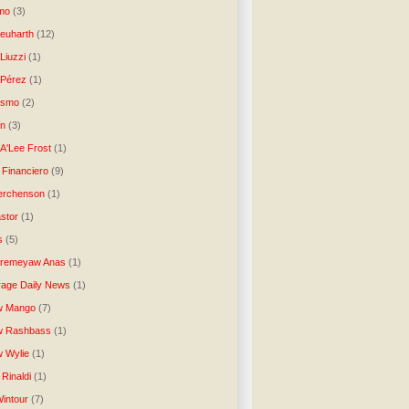
tmo
(3)
Neuharth
(12)
Liuzzi
(1)
 Pérez
(1)
lismo
(2)
n
(3)
A'Lee Frost
(1)
 Financiero
(9)
erchenson
(1)
stor
(1)
s
(5)
Aremeyaw Anas
(1)
age Daily News
(1)
w Mango
(7)
w Rashbass
(1)
 Wylie
(1)
Rinaldi
(1)
intour
(7)