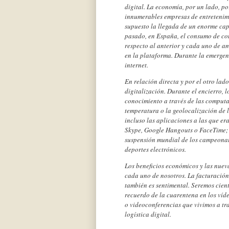
digital. La economía, por un lado, p
innumerables empresas de entretenimi
supuesto la llegada de un enorme capi
pasado, en España, el consumo de co
respecto al anterior y cada uno de a
en la plataforma. Durante la emergenc
internet.
En relación directa y por el otro lad
digitalización. Durante el encierro, 
conocimiento a través de las computa
temperatura o la geolocalización de l
incluso las aplicaciones a las que er
Skype, Google Hangouts o FaceTime; y
suspensión mundial de los campeonat
deportes electrónicos.
Los beneficios económicos y las nue
cada uno de nosotros. La facturación
también es sentimental. Seremos cien
recuerdo de la cuarentena en los vídeo
o videoconferencias que vivimos a tr
logística digital.