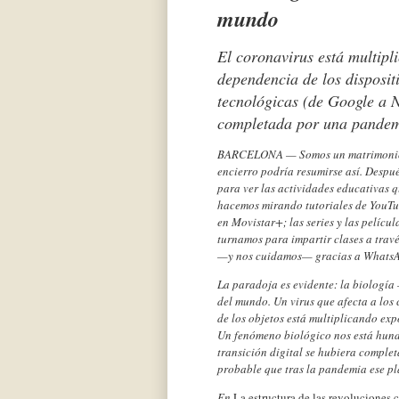
mundo
El coronavirus está multip
dependencia de los disposit
tecnológicas (de Google a Ne
completada por una pandem
BARCELONA — Somos un matrimonio co
encierro podría resumirse así. Despu
para ver las actividades educativas q
hacemos mirando tutoriales de YouTu
en Movistar+; las series y las pelícu
turnamos para impartir clases a trav
—y nos cuidamos— gracias a Whats
La paradoja es evidente: la biología
del mundo. Un virus que afecta a los 
de los objetos está multiplicando ex
Un fenómeno biológico nos está hundi
transición digital se hubiera compl
probable que tras la pandemia ese pl
En
La estructura de las revoluciones c