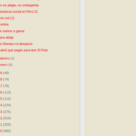
o es plagio, es endogamia
istancia social en Perú 21
ou vol (1)
ortina
e vamos a ganar
ara abajo
a Stampa va despacio
abrá que pagar para leer El País
febrero
(1)
enero
(4)
19
(48)
18
(74)
17
(78)
16
(113)
15
(115)
14
(224)
13
(276)
12
(516)
11
(529)
10
(982)