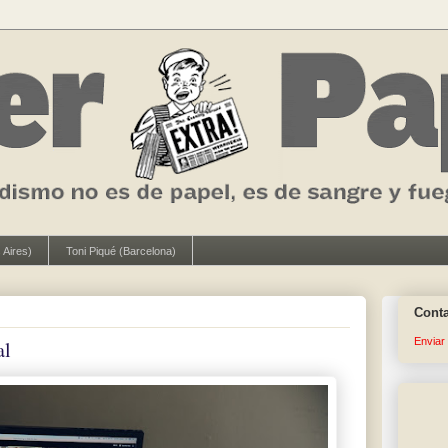
 Aires)
Toni Piqué (Barcelona)
Cont
Enviar
al