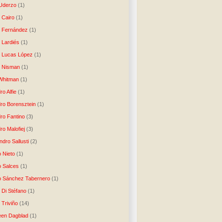
 Uderzo
(1)
 Cairo
(1)
o Fernández
(1)
o Lardiés
(1)
o Lucas López
(1)
o Nisman
(1)
Whitman
(1)
ro Alfie
(1)
dro Borensztein
(1)
dro Fantino
(3)
ro Malofiej
(3)
dro Sallusti
(2)
o Nieto
(1)
o Salces
(1)
o Sánchez Tabernero
(1)
 Di Stéfano
(1)
 Triviño
(14)
een Dagblad
(1)