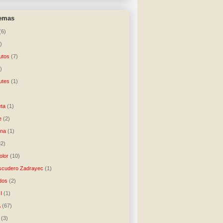
temas
(6)
)
utos
(7)
)
utes
(1)
)
ta
(1)
e
(2)
una
(1)
32)
lor
(10)
scudero Zadrayec
(1)
dos
(2)
I
(1)
A
(67)
(3)