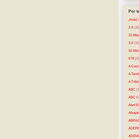
Por 
¡Hola!
2.0
(31
20 Min
3.0
(10
60 Min
678
(3
A Gaze
A Tard
A Trib
ABC
(
ABC Co
Abel E
Aboga
ABRAJ
ADEP
ADIRA