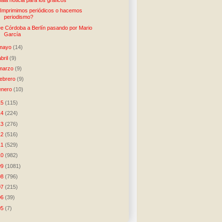
ala noticia para los gráficos
Imprimimos periódicos o hacemos
periodismo?
e Córdoba a Berlín pasando por Mario
García
mayo
(14)
abril
(9)
marzo
(9)
febrero
(9)
enero
(10)
15
(115)
14
(224)
13
(276)
12
(516)
11
(529)
10
(982)
09
(1081)
08
(796)
07
(215)
06
(39)
05
(7)