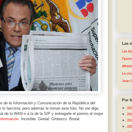
Las m
Las fo
Пролет
Alfred
La cri
Jean-
Por f
e de la Información y Comunicación de la
República del
►
20
r lo fascista, pero además le toman esta foto. No me diga
al de la WAN o a la de la SIP y entregarle el premio al mejor
►
20
información
. Increíble. Genial. Grotesco. Brutal.
►
20
►
20