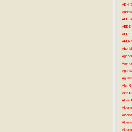
ADN
(
Adrian
AEDB
AEDE
AEDE
AFER
Aftonb
Agenci
Agenci
Agenda
Agusti
Alan G
Alan R
Albert
Alberto
Albert
Albert
Albert