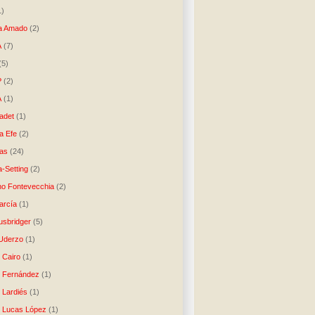
1)
a Amado
(2)
A
(7)
(5)
P
(2)
A
(1)
ladet
(1)
a Efe
(2)
as
(24)
-Setting
(2)
no Fontevecchia
(2)
arcía
(1)
usbridger
(5)
 Uderzo
(1)
 Cairo
(1)
o Fernández
(1)
o Lardiés
(1)
o Lucas López
(1)