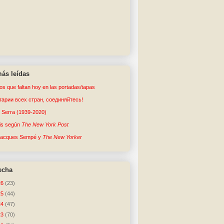
ás leídas
tos que faltan hoy en las portadas/tapas
арии всех стран, соединяйтесь!
o Serra (1939-2020)
sis según
The New York Post
Jacques Sempé y
The New Yorker
echa
26
(23)
25
(44)
24
(47)
23
(70)