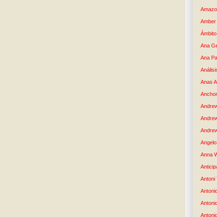
Amazo
Amber 
Ámbito
Ana G
Ana Pa
Análisi
Anas 
Anchor
Andre
Andre
Andrew
Angelo 
Anna W
Anticip
Antoni
Antoni
Antoni
Antoni