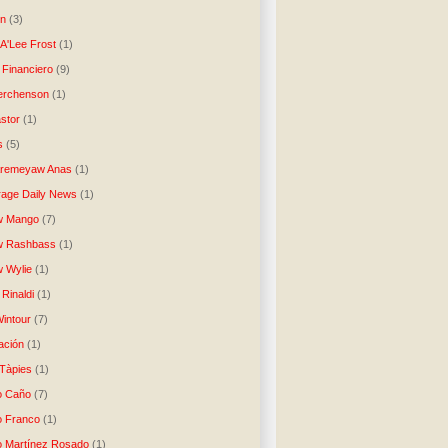
n
(3)
A'Lee Frost
(1)
 Financiero
(9)
erchenson
(1)
stor
(1)
s
(5)
Aremeyaw Anas
(1)
age Daily News
(1)
w Mango
(7)
w Rashbass
(1)
 Wylie
(1)
Rinaldi
(1)
intour
(7)
ación
(1)
 Tàpies
(1)
o Caño
(7)
o Franco
(1)
o Martínez Rosado
(1)