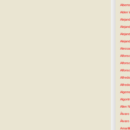
Albert
Alden 
Alejand
Alejan
Alejan
Alejand
Alessan
Alfons
Alfons
Alfons
Alfredo
Alfredo
Algem
Algori
Allen 
Álvaro 
Álvaro
Amaril