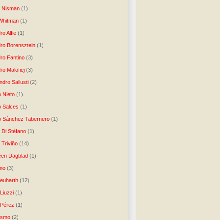
o Nisman
(1)
Whitman
(1)
ro Alfie
(1)
dro Borensztein
(1)
dro Fantino
(3)
ro Malofiej
(3)
dro Sallusti
(2)
o Nieto
(1)
o Salces
(1)
o Sánchez Tabernero
(1)
 Di Stéfano
(1)
 Triviño
(14)
een Dagblad
(1)
tmo
(3)
Neuharth
(12)
Liuzzi
(1)
 Pérez
(1)
lismo
(2)