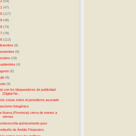
22
(54)
21
(47)
20
(117)
19
(48)
18
(74)
17
(78)
16
(113)
diciembre
(8)
noviembre
(8)
octubre
(19)
septiembre
(4)
agosto
(6)
julio
(8)
junio
(9)
jo con los bloqueadores de publicidad
(Digital Ne...
res cosas sobre el periodismo asociado
ascismo fotogénico
a Nueva (Provincia) cierra de martes a
viernes
ontevecchia químicamente puro
ediseño de Ámbito Financiero