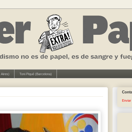
 Aires)
Toni Piqué (Barcelona)
Cont
Enviar