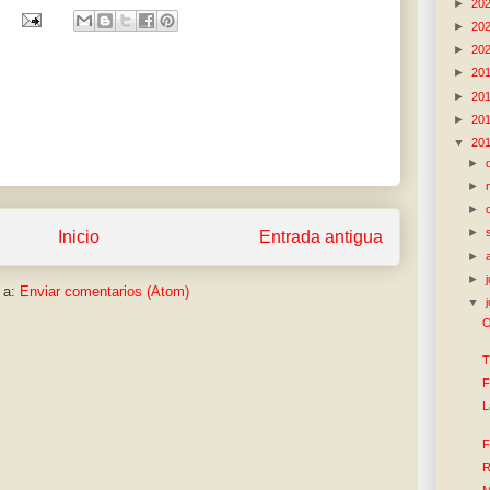
►
20
►
20
►
20
►
20
►
20
►
20
▼
20
►
►
►
►
Inicio
Entrada antigua
►
►
 a:
Enviar comentarios (Atom)
▼
O
T
F
L
F
R