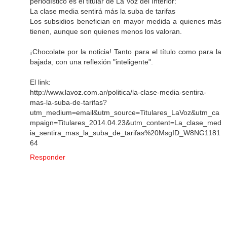
periodístico es el titular de La Voz del Interior:
La clase media sentirá más la suba de tarifas
Los subsidios benefician en mayor medida a quienes más
tienen, aunque son quienes menos los valoran.
¡Chocolate por la noticia! Tanto para el título como para la
bajada, con una reflexión "inteligente".
El link:
http://www.lavoz.com.ar/politica/la-clase-media-sentira-
mas-la-suba-de-tarifas?
utm_medium=email&utm_source=Titulares_LaVoz&utm_ca
mpaign=Titulares_2014.04.23&utm_content=La_clase_med
ia_sentira_mas_la_suba_de_tarifas%20MsgID_W8NG1181
64
Responder