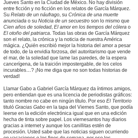
Jueves Santo en la Ciudad de México. No hay división
entre ficción y no ficción en los relatos de García Márquez.
Su
Relato de un náufrago
, su
Crónica de una muerte
anunciada
o su
Noticia de un secuestro
son lo mismo que
Cien años de soledad
,
El amor en los tiempos del cólera
o
El otoño del patriarca
. Todas las obras de García Márquez
son el relato, la crónica y la noticia de nuestra América
mágica. ¿Quién escribió mejor la historia del amor a pesar
de todo, de la envidia forzosa, del autoritarismo que vende
el mar, de la soledad que lame las paredes, de la espera
cancerígena, de la traición impostergable, de los celos
incurables…? ¡No me diga que no son todas historias de
verdad!
Llamar Gabo a Gabriel García Márquez da íntimos amigos,
pero entiendan que es una licencia de periodistas gráficos:
tanto nombre no cabe en ningún título. Por eso
El Territorio
tituló
Gracias Gabo
en la tapa del Viernes Santo, que podía
leerse en la edición electrónica igual que en una edición
hecha de tinta sobre papel. Los viernesantos hay diarios
gracias a internet y aunque los canillitas estén de
procesión. Usted sabe que las noticias siguen ocurriendo
en vacaciones o los fines de semana, por eso los