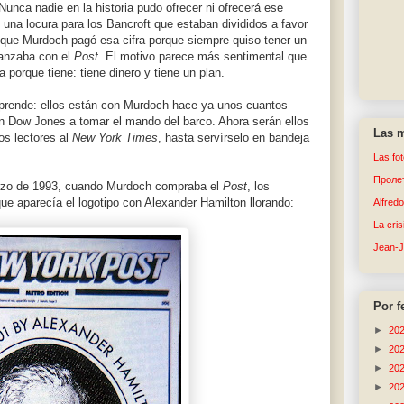
unca nadie en la historia pudo ofrecer ni ofrecerá ese
 una locura para los Bancroft que estaban divididos a favor
que Murdoch pagó esa cifra porque siempre quiso tener un
canzaba con el
Post
. El motivo parece más sentimental que
porque tiene: tiene dinero y tiene un plan.
rende: ellos están con Murdoch hace ya unos cuantos
n Dow Jones a tomar el mando del barco. Ahora serán ellos
Las m
los lectores al
New York Times
, hasta servírselo en bandeja
Las fo
Пролет
rzo de 1993, cuando Murdoch compraba el
Post
, los
que aparecía el logotipo con Alexander Hamilton llorando:
Alfred
La cri
Jean-
Por f
►
20
►
20
►
20
►
20