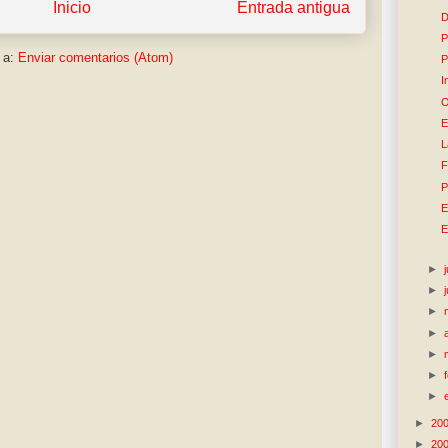
Inicio
Entrada antigua
D
P
 a:
Enviar comentarios (Atom)
P
I
O
E
L
F
P
E
E
►
►
►
►
►
►
►
►
20
►
20