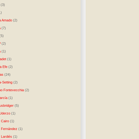
(3)
1)
a Amado
(2)
A
(7)
(5)
P
(2)
A
(1)
ladet
(1)
a Efe
(2)
as
(24)
-Setting
(2)
no Fontevecchia
(2)
arcía
(1)
usbridger
(5)
 Uderzo
(1)
 Cairo
(1)
o Fernández
(1)
o Lardiés
(1)