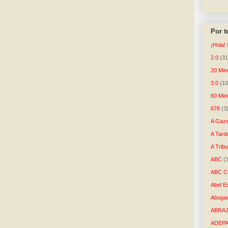
Por 
¡Hola!
2.0
(31
20 Min
3.0
(10
60 Min
678
(3
A Gaze
A Tard
A Trib
ABC
(
ABC Co
Abel E
Aboga
ABRAJ
ADEP