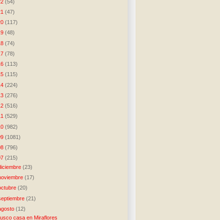
22
(54)
21
(47)
20
(117)
19
(48)
18
(74)
17
(78)
16
(113)
15
(115)
14
(224)
13
(276)
12
(516)
11
(529)
10
(982)
09
(1081)
08
(796)
07
(215)
diciembre
(23)
noviembre
(17)
octubre
(20)
septiembre
(21)
agosto
(12)
usco casa en Miraflores