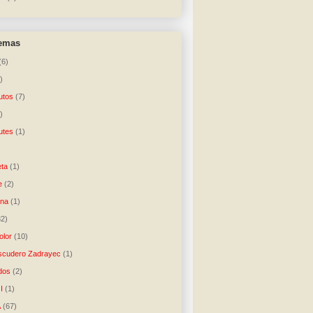
temas
(6)
)
utos
(7)
)
utes
(1)
)
ta
(1)
e
(2)
una
(1)
32)
lor
(10)
scudero Zadrayec
(1)
dos
(2)
I
(1)
A
(67)