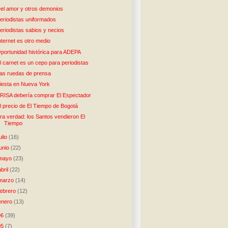
el amor y otros demonios
eriodistas uniformados
eriodistas sabios y necios
nternet es otro medio
portunidad histórica para ADEPA
l carnet es un cepo para periodistas
as ruedas de prensa
iesta en Nueva York
RISA debería comprar El Espectador
l precio de El Tiempo de Bogotá
ra verdad: los Santos vendieron El
Tiempo
julio
(16)
junio
(22)
mayo
(23)
abril
(22)
marzo
(14)
febrero
(12)
enero
(13)
06
(39)
05
(7)