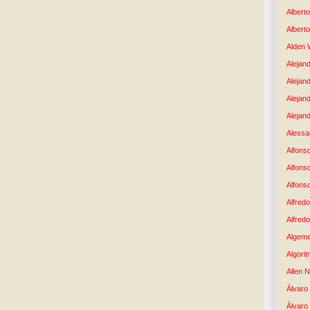
Albert
Albert
Alden 
Alejand
Alejan
Alejan
Alejand
Alessan
Alfons
Alfons
Alfons
Alfredo
Alfredo
Algem
Algori
Allen 
Álvaro 
Álvaro