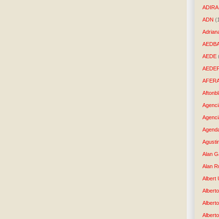
ADIRA
ADN
(
Adrian
AEDB
AEDE
AEDE
AFER
Aftonb
Agenci
Agenci
Agenda
Agusti
Alan G
Alan R
Albert
Alberto
Albert
Albert