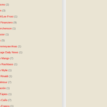
lismo
(2)
n
(3)
A'Lee Frost
(1)
 Financiero
(9)
erchenson
(1)
stor
(1)
s
(5)
Aremeyaw Anas
(1)
age Daily News
(1)
w Mango
(7)
w Rashbass
(1)
 Wylie
(1)
Rinaldi
(1)
intour
(7)
ación
(1)
 Tàpies
(1)
o Caño
(7)
o Franco
(1)