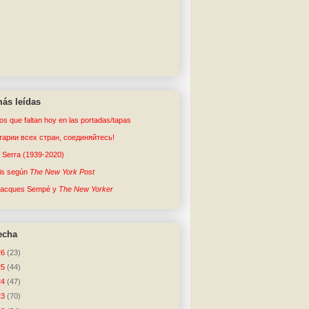
ás leídas
tos que faltan hoy en las portadas/tapas
арии всех стран, соединяйтесь!
o Serra (1939-2020)
sis según
The New York Post
Jacques Sempé y
The New Yorker
echa
26
(23)
25
(44)
24
(47)
23
(70)