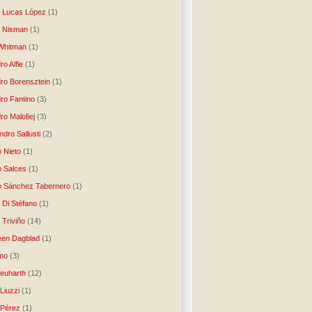
o Lucas López
(1)
o Nisman
(1)
Whitman
(1)
ro Alfie
(1)
dro Borensztein
(1)
dro Fantino
(3)
ro Malofiej
(3)
dro Sallusti
(2)
o Nieto
(1)
o Salces
(1)
o Sánchez Tabernero
(1)
 Di Stéfano
(1)
 Triviño
(14)
een Dagblad
(1)
tmo
(3)
Neuharth
(12)
Liuzzi
(1)
 Pérez
(1)