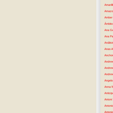
Amaril
Amazo
Amber 
Ámbito
Ana G
Ana Pa
Análisi
Anas 
Anchor
Andre
Andre
Andrew
Angelo 
Anna W
Anticip
Antoni
Antoni
Antoni