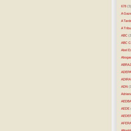
678
(3
A Gaze
A Tard
A Trib
ABC
(
ABC Co
Abel E
Aboga
ABRAJ
ADEP
ADIRA
ADN
(
Adrian
AEDB
AEDE
AEDE
AFER
Aftonb