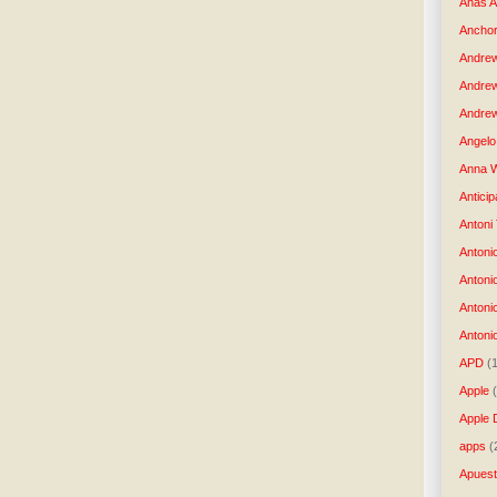
Anas 
Anchor
Andre
Andre
Andrew
Angelo 
Anna W
Anticip
Antoni
Antoni
Antoni
Antoni
Antonio
APD
(
Apple
Apple 
apps
(
Apues