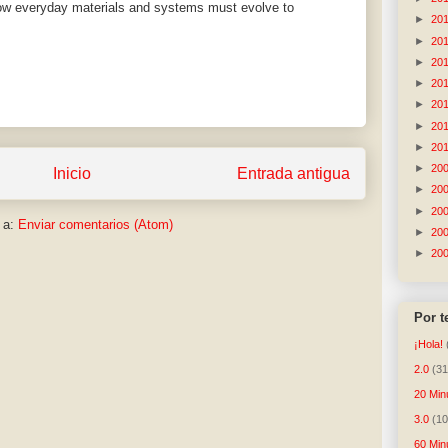
 how everyday materials and systems must evolve to
►
20
►
20
►
20
►
20
►
20
►
20
►
20
►
20
Inicio
Entrada antigua
►
20
►
20
 a:
Enviar comentarios (Atom)
►
20
►
20
Por 
¡Hola!
2.0
(31
20 Min
3.0
(10
60 Min