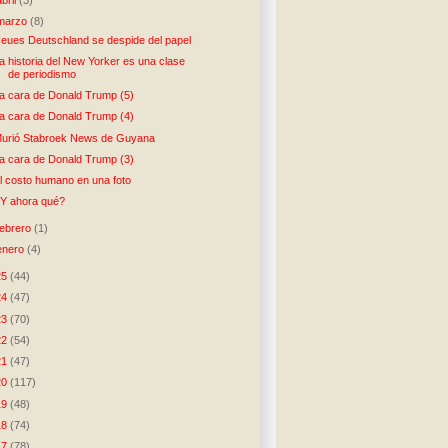
marzo
(8)
eues Deutschland se despide del papel
a historia del New Yorker es una clase
de periodismo
a cara de Donald Trump (5)
a cara de Donald Trump (4)
urió Stabroek News de Guyana
a cara de Donald Trump (3)
l costo humano en una foto
Y ahora qué?
febrero
(1)
enero
(4)
25
(44)
24
(47)
23
(70)
22
(54)
21
(47)
20
(117)
19
(48)
18
(74)
17
(78)