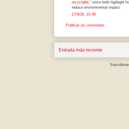
recyclable
,” since both highlight
reduce environmental impact.
17/4/26, 15:49
Publicar un comentario
Entrada más reciente
Suscribirse