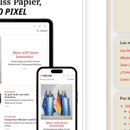
Las m
Las fo
Alfred
Jean-
¿Cómo 
Como 
Por f
▼
20
►
►
►
►