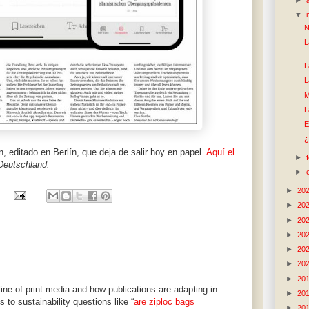
▼
N
L
L
L
M
L
E
¿
n, editado en Berlín, que deja de salir hoy en papel.
Aquí el
►
Deutschland.
►
►
20
►
20
►
20
►
20
►
20
►
20
►
20
line of print media and how publications are adapting in
►
20
ts to sustainability questions like “
are ziploc bags
►
20