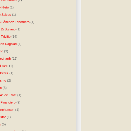
dro Sallusti
(2)
o Nieto
(1)
o Salces
(1)
o Sánchez Tabernero
(1)
 Di Stéfano
(1)
 Triviño
(14)
een Dagblad
(1)
tmo
(3)
Neuharth
(12)
Liuzzi
(1)
 Pérez
(1)
lismo
(2)
n
(3)
A'Lee Frost
(1)
 Financiero
(9)
erchenson
(1)
stor
(1)
s
(5)