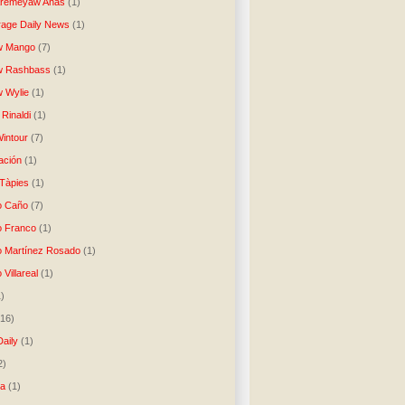
Aremeyaw Anas
(1)
age Daily News
(1)
w Mango
(7)
w Rashbass
(1)
 Wylie
(1)
Rinaldi
(1)
intour
(7)
ación
(1)
 Tàpies
(1)
o Caño
(7)
o Franco
(1)
o Martínez Rosado
(1)
 Villareal
(1)
1)
(16)
Daily
(1)
2)
ta
(1)