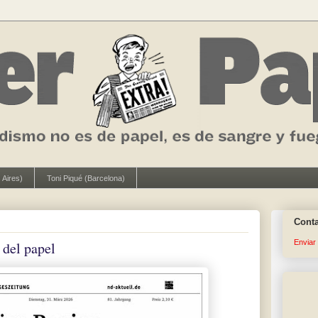
 Aires)
Toni Piqué (Barcelona)
Cont
Enviar
 del papel