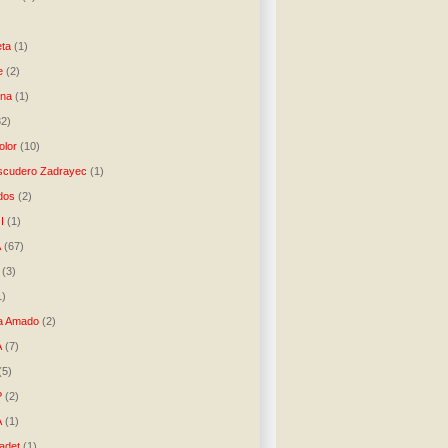
)
ta
(1)
e
(2)
una
(1)
32)
lor
(10)
scudero Zadrayec
(1)
dos
(2)
I
(1)
A
(67)
(3)
1)
a Amado
(2)
A
(7)
(5)
P
(2)
A
(1)
ladet
(1)