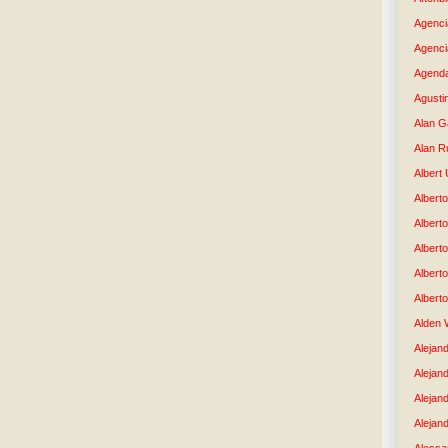
Agenci
Agenci
Agenda
Agusti
Alan G
Alan R
Albert
Alberto
Albert
Albert
Albert
Albert
Alden 
Alejand
Alejan
Alejan
Alejand