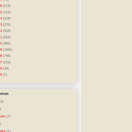
16
(113)
15
(115)
14
(224)
13
(276)
12
(516)
11
(529)
10
(982)
09
(1081)
08
(796)
07
(215)
06
(39)
05
(7)
temas
(6)
)
utos
(7)
)
utes
(1)