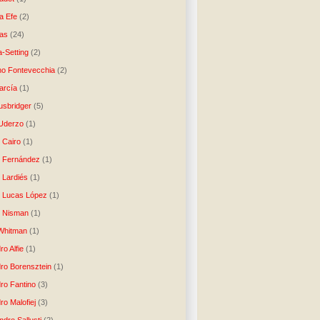
a Efe
(2)
as
(24)
-Setting
(2)
no Fontevecchia
(2)
arcía
(1)
usbridger
(5)
 Uderzo
(1)
 Cairo
(1)
o Fernández
(1)
o Lardiés
(1)
o Lucas López
(1)
o Nisman
(1)
Whitman
(1)
ro Alfie
(1)
dro Borensztein
(1)
dro Fantino
(3)
ro Malofiej
(3)