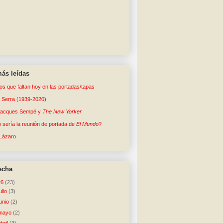
ás leídas
tos que faltan hoy en las portadas/tapas
o Serra (1939-2020)
Jacques Sempé y
The New Yorker
sería la reunión de portada de
El Mundo
?
Lázaro
echa
26
(23)
julio
(3)
junio
(2)
mayo
(2)
abril
(3)