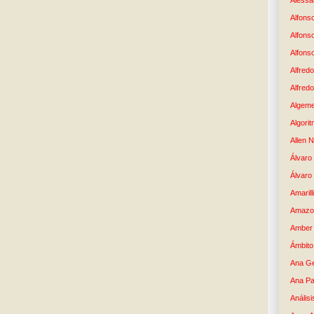
Alessan
Alfons
Alfons
Alfons
Alfredo
Alfredo
Algem
Algori
Allen 
Álvaro 
Álvaro
Amaril
Amazo
Amber 
Ámbito
Ana G
Ana Pa
Análisi