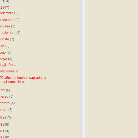
22
(54)
21
(47)
diciembre
(2)
noviembre
(2)
octubre
(3)
septiembre
(7)
agosto
(7)
julio
(2)
junio
(3)
mayo
(3)
aglia Rosa
stábamos ahí
00 años de hechos sagrados y
opiniones libres
abril
(6)
marzo
(3)
febrero
(4)
enero
(5)
20
(117)
19
(48)
18
(74)
17
(78)