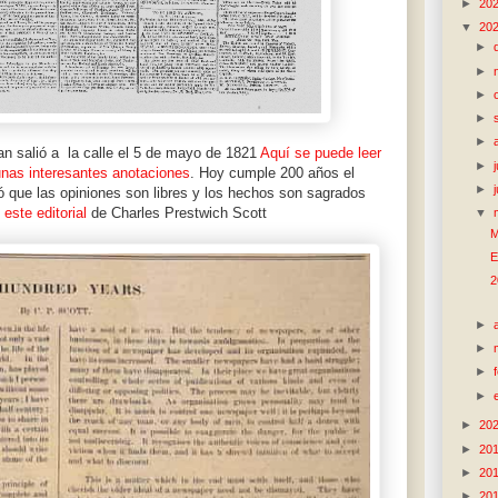
►
20
▼
20
►
►
►
►
►
an salió a la calle el 5 de mayo de 1821
Aquí se puede leer
►
unas interesantes anotaciones
. Hoy cumple 200 años el
►
ó que las opiniones son libres y los hechos son sagrados
n
este editorial
de Charles Prestwich Scott
▼
M
E
2
►
►
►
►
►
20
►
20
►
20
►
20