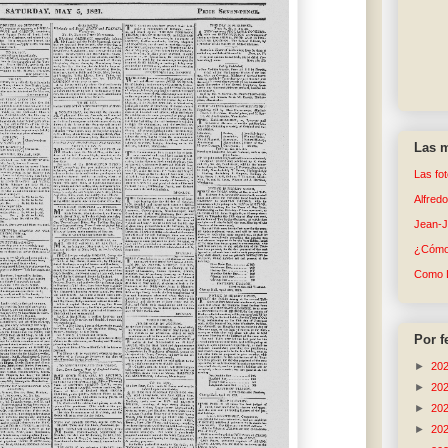
Las m
Las fo
Alfred
Jean-
¿Cómo 
Como 
Por f
►
20
►
20
►
20
►
20