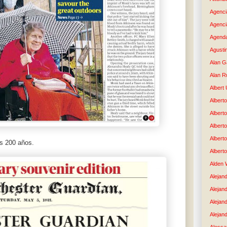
Agenci
Agenci
Agenda
Agusti
Alan G
Alan R
Albert
Alberto
Albert
Albert
Albert
os 200 años.
Albert
Alden 
Alejand
Alejan
Alejan
Alejand