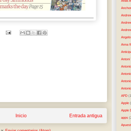
Anas 
Anchor
Andre
Andre
Andrew
Angelo 
Anna W
Anticip
Antoni
Antoni
Antoni
Antoni
Antonio
APD
(
Apple
Apple 
Inicio
Entrada antigua
apps
(
Apues
 a:
Enviar comentarios (Atom)