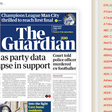
y...
678
(3
A Gaze
A Tard
A Trib
ABC
(
ABC Co
Abel E
Aboga
ABRAJ
ADEP
ADIRA
ADN
(
Adrian
AEDB
AEDE
AEDE
AFER
Aftonb