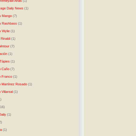
Aremeyaw Anas
(1)
age Daily News
(1)
w Mango
(7)
w Rashbass
(1)
 Wylie
(1)
Rinaldi
(1)
intour
(7)
ación
(1)
 Tàpies
(1)
o Caño
(7)
o Franco
(1)
o Martínez Rosado
(1)
 Villareal
(1)
1)
(16)
Daily
(1)
2)
ta
(1)