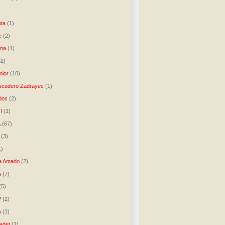
)
ta
(1)
e
(2)
una
(1)
32)
lor
(10)
scudero Zadrayec
(1)
dos
(2)
I
(1)
A
(67)
(3)
1)
a Amado
(2)
A
(7)
(5)
P
(2)
A
(1)
ladet
(1)