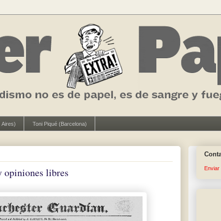
 Aires)
Toni Piqué (Barcelona)
Cont
Enviar
 opiniones libres