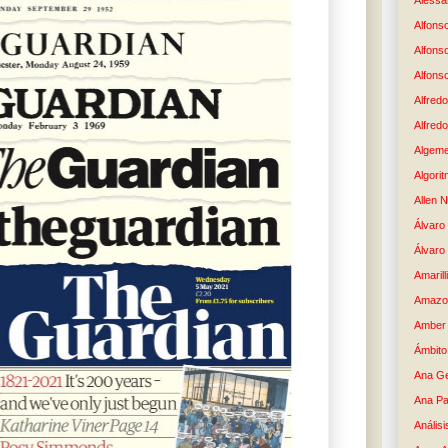
Alessan
Alfons
Alfons
Alfons
Alfredo
Alfredo
Algem
Algori
Allen 
Álvaro 
Álvaro
Amaril
Amazo
Amber 
Ámbito
Ana G
Ana Pa
Análisi