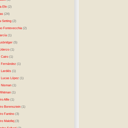
a Efe
(2)
as
(24)
-Setting
(2)
no Fontevecchia
(2)
arcía
(1)
usbridger
(5)
 Uderzo
(1)
 Cairo
(1)
o Fernández
(1)
o Lardiés
(1)
o Lucas López
(1)
o Nisman
(1)
Whitman
(1)
ro Alfie
(1)
dro Borensztein
(1)
dro Fantino
(3)
ro Malofiej
(3)