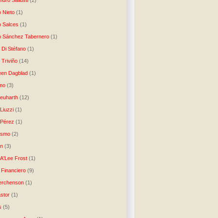
dro Sallusti
(2)
o Nieto
(1)
o Salces
(1)
o Sánchez Tabernero
(1)
 Di Stéfano
(1)
 Triviño
(14)
een Dagblad
(1)
tmo
(3)
Neuharth
(12)
Liuzzi
(1)
 Pérez
(1)
lismo
(2)
n
(3)
A'Lee Frost
(1)
 Financiero
(9)
erchenson
(1)
stor
(1)
s
(5)