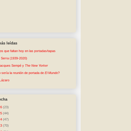
ás leídas
tos que faltan hoy en las portadas/tapas
o Serra (1939-2020)
Jacques Sempé y
The New Yorker
sería la reunión de portada de
El Mundo
?
Lázaro
echa
26
(23)
25
(44)
24
(47)
23
(70)