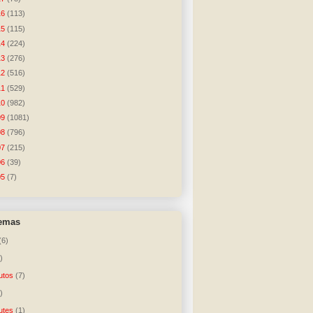
16
(113)
15
(115)
14
(224)
13
(276)
12
(516)
11
(529)
10
(982)
09
(1081)
08
(796)
07
(215)
06
(39)
05
(7)
temas
(6)
)
utos
(7)
)
utes
(1)