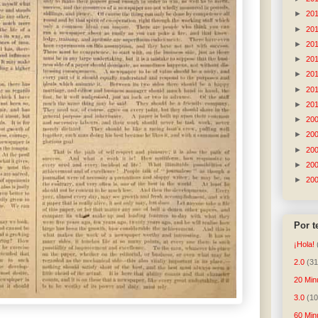
►
20
►
20
►
20
►
20
►
20
►
20
►
20
►
20
►
20
►
20
►
20
►
20
Por 
¡Hola!
2.0
(31
20 Min
3.0
(10
60 Min