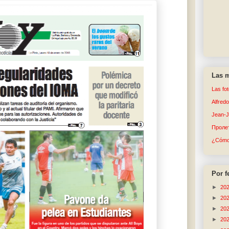
Las m
Las fo
Alfred
Jean-
Пролет
¿Cómo 
Por f
►
20
►
20
►
20
►
20