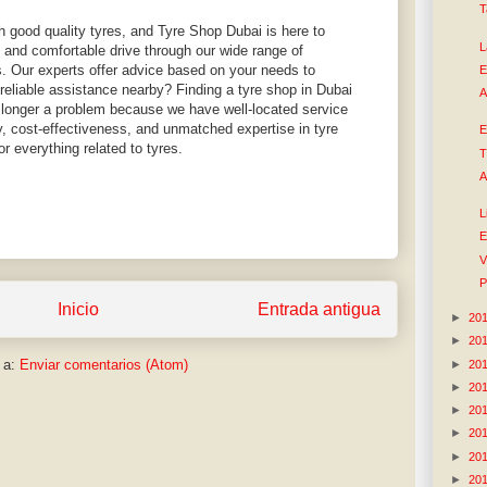
T
h good quality tyres, and Tyre Shop Dubai is here to
L
e and comfortable drive through our wide range of
. Our experts offer advice based on your needs to
E
eliable assistance nearby? Finding a tyre shop in Dubai
A
 longer a problem because we have well-located service
y, cost-effectiveness, and unmatched expertise in tyre
E
r everything related to tyres.
T
A
L
E
V
P
Inicio
Entrada antigua
►
20
►
20
 a:
Enviar comentarios (Atom)
►
20
►
20
►
20
►
20
►
20
►
20