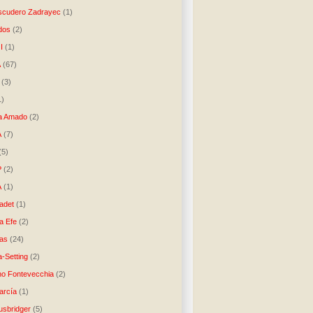
scudero Zadrayec
(1)
dos
(2)
I
(1)
A
(67)
(3)
1)
a Amado
(2)
A
(7)
(5)
P
(2)
A
(1)
ladet
(1)
a Efe
(2)
as
(24)
-Setting
(2)
no Fontevecchia
(2)
arcía
(1)
usbridger
(5)