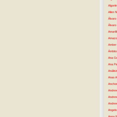
Algori
Allen 
Álvaro 
Álvaro
Amaril
Amazo
Amber 
Ámbito
Ana G
Ana Pa
Análisi
Anas 
Anchor
Andre
Andre
Andrew
Angelo 
Anna W