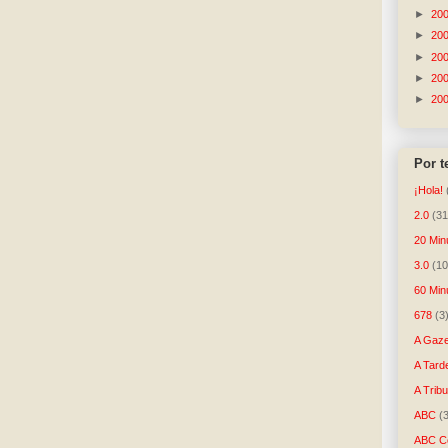
►
20
►
20
►
20
►
20
►
20
Por 
¡Hola!
2.0
(31
20 Min
3.0
(10
60 Min
678
(3
A Gaze
A Tard
A Trib
ABC
(
ABC Co