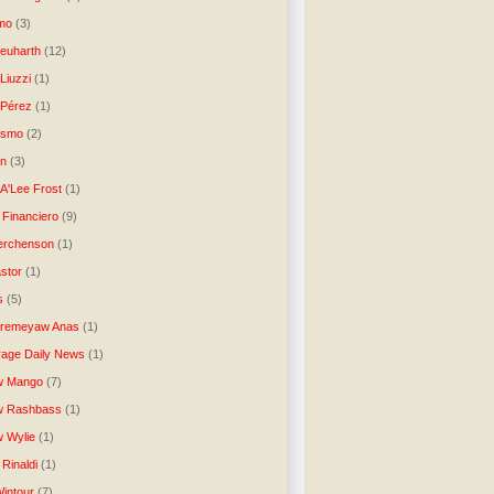
tmo
(3)
Neuharth
(12)
Liuzzi
(1)
 Pérez
(1)
lismo
(2)
n
(3)
A'Lee Frost
(1)
 Financiero
(9)
erchenson
(1)
stor
(1)
s
(5)
Aremeyaw Anas
(1)
age Daily News
(1)
w Mango
(7)
w Rashbass
(1)
 Wylie
(1)
Rinaldi
(1)
intour
(7)