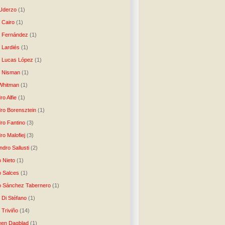
 Uderzo
(1)
 Cairo
(1)
o Fernández
(1)
o Lardiés
(1)
o Lucas López
(1)
o Nisman
(1)
Whitman
(1)
ro Alfie
(1)
dro Borensztein
(1)
dro Fantino
(3)
ro Malofiej
(3)
dro Sallusti
(2)
o Nieto
(1)
o Salces
(1)
o Sánchez Tabernero
(1)
 Di Stéfano
(1)
 Triviño
(14)
een Dagblad
(1)