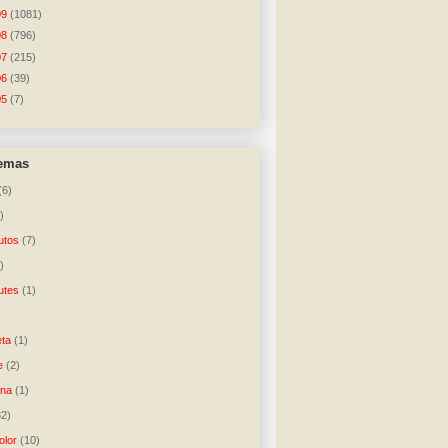
09
(1081)
08
(796)
07
(215)
06
(39)
05
(7)
temas
(6)
)
utos
(7)
)
utes
(1)
)
ta
(1)
e
(2)
una
(1)
32)
lor
(10)