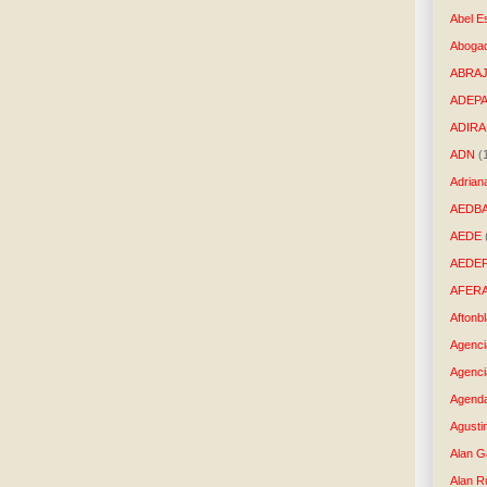
Abel E
Aboga
ABRAJ
ADEP
ADIRA
ADN
(
Adrian
AEDB
AEDE
AEDE
AFER
Aftonb
Agenci
Agenci
Agenda
Agusti
Alan G
Alan R