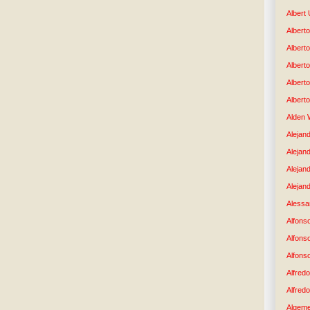
Albert
Alberto
Albert
Albert
Albert
Albert
Alden 
Alejand
Alejan
Alejan
Alejand
Alessan
Alfons
Alfons
Alfons
Alfredo
Alfredo
Algem