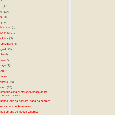
22
(54)
21
(47)
20
(117)
19
(48)
18
(74)
diciembre
(3)
noviembre
(2)
octubre
(3)
septiembre
(5)
agosto
(5)
julio
(8)
junio
(7)
mayo
(2)
abril
(8)
marzo
(6)
febrero
(10)
enero
(15)
ómo funciona el mercado negro de las
redes sociales
uando todo es secreto, nada es secreto
rancisco y las fake news
na semana del nuevo Guardian