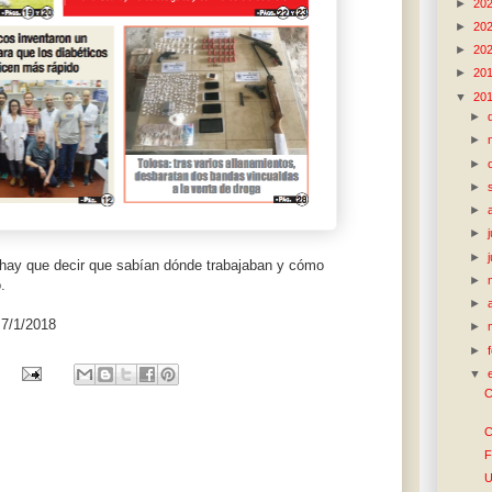
►
20
►
20
►
20
►
20
▼
20
►
►
►
►
►
►
►
 hay que decir que sabían dónde trabajaban y cómo
►
.
►
 7/1/2018
►
►
▼
C
C
F
U