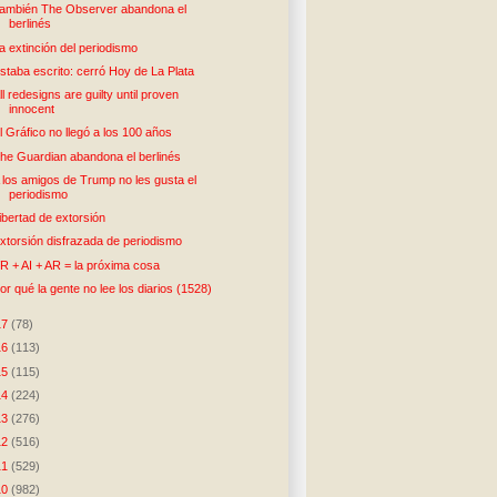
ambién The Observer abandona el
berlinés
a extinción del periodismo
staba escrito: cerró Hoy de La Plata
ll redesigns are guilty until proven
innocent
l Gráfico no llegó a los 100 años
he Guardian abandona el berlinés
 los amigos de Trump no les gusta el
periodismo
ibertad de extorsión
xtorsión disfrazada de periodismo
R + AI + AR = la próxima cosa
or qué la gente no lee los diarios (1528)
17
(78)
16
(113)
15
(115)
14
(224)
13
(276)
12
(516)
11
(529)
10
(982)