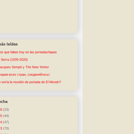
ás leídas
tos que faltan hoy en las portadas/tapas
o Serra (1939-2020)
Jacques Sempé y
The New Yorker
арии всех стран, соединяйтесь!
sería la reunión de portada de
El Mundo
?
echa
26
(23)
25
(44)
24
(47)
23
(70)