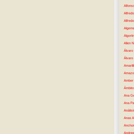
Alfons
Alfredo
Alfredo
Algem
Algori
Allen 
Álvaro 
Álvaro
Amaril
Amazo
Amber 
Ámbito
Ana G
Ana Pa
Análisi
Anas 
Anchor
Andre