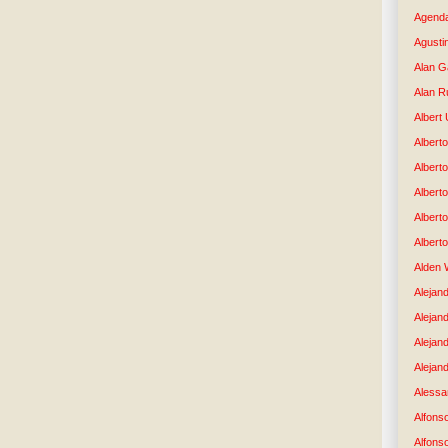
Agenda
Agusti
Alan G
Alan R
Albert
Alberto
Albert
Albert
Albert
Albert
Alden 
Alejand
Alejan
Alejan
Alejand
Alessan
Alfons
Alfons