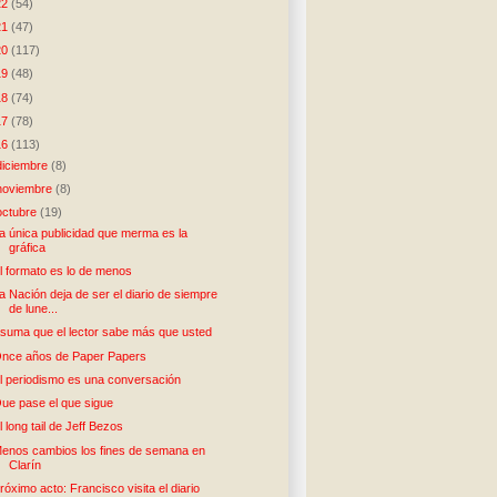
22
(54)
21
(47)
20
(117)
19
(48)
18
(74)
17
(78)
16
(113)
diciembre
(8)
noviembre
(8)
octubre
(19)
a única publicidad que merma es la
gráfica
l formato es lo de menos
a Nación deja de ser el diario de siempre
de lune...
suma que el lector sabe más que usted
nce años de Paper Papers
l periodismo es una conversación
ue pase el que sigue
l long tail de Jeff Bezos
enos cambios los fines de semana en
Clarín
róximo acto: Francisco visita el diario