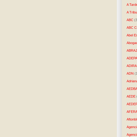
A Tard
A Trib
ABC
(
ABC Co
Abel E
Aboga
ABRAJ
ADEP
ADIRA
ADN
(
Adrian
AEDB
AEDE
AEDE
AFER
Aftonb
Agenci
Agenci