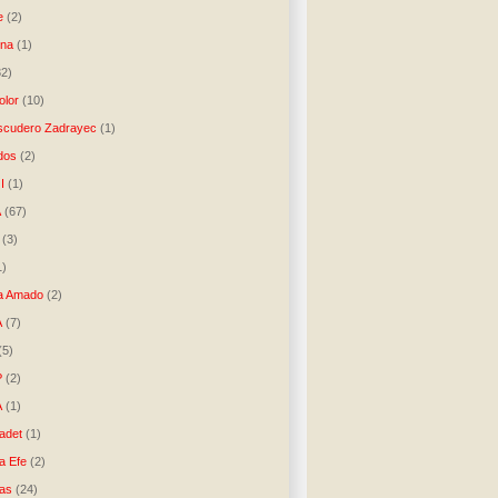
e
(2)
una
(1)
32)
lor
(10)
scudero Zadrayec
(1)
dos
(2)
I
(1)
A
(67)
(3)
1)
a Amado
(2)
A
(7)
(5)
P
(2)
A
(1)
ladet
(1)
a Efe
(2)
as
(24)