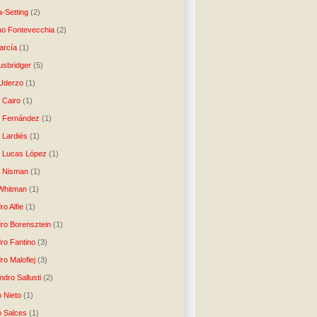
-Setting
(2)
no Fontevecchia
(2)
arcía
(1)
usbridger
(5)
 Uderzo
(1)
 Cairo
(1)
o Fernández
(1)
o Lardiés
(1)
o Lucas López
(1)
o Nisman
(1)
Whitman
(1)
ro Alfie
(1)
dro Borensztein
(1)
dro Fantino
(3)
ro Malofiej
(3)
dro Sallusti
(2)
o Nieto
(1)
o Salces
(1)