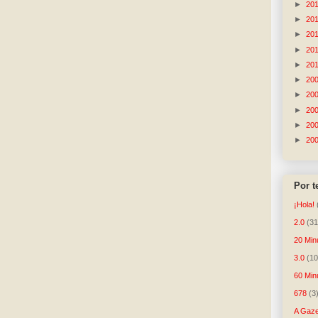
►
20
►
20
►
20
►
20
►
20
►
20
►
20
►
20
►
20
►
20
Por 
¡Hola!
2.0
(31
20 Min
3.0
(10
60 Min
678
(3
A Gaze