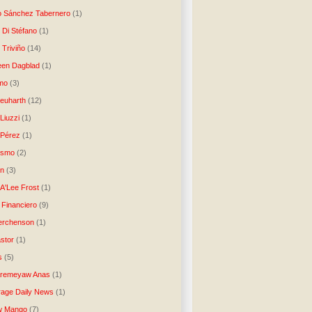
o Sánchez Tabernero
(1)
 Di Stéfano
(1)
 Triviño
(14)
een Dagblad
(1)
tmo
(3)
Neuharth
(12)
Liuzzi
(1)
 Pérez
(1)
lismo
(2)
n
(3)
A'Lee Frost
(1)
 Financiero
(9)
erchenson
(1)
stor
(1)
s
(5)
Aremeyaw Anas
(1)
age Daily News
(1)
w Mango
(7)