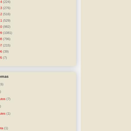
14
(224)
13
(276)
12
(516)
11
(529)
10
(982)
09
(1081)
08
(796)
07
(215)
06
(39)
05
(7)
temas
(6)
)
utos
(7)
)
utes
(1)
)
ta
(1)