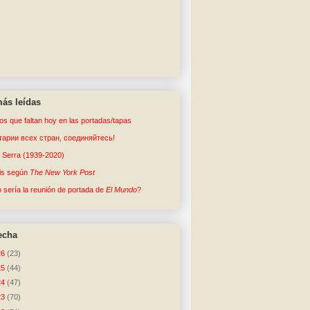
ás leídas
tos que faltan hoy en las portadas/tapas
арии всех стран, соединяйтесь!
o Serra (1939-2020)
sis según
The New York Post
sería la reunión de portada de
El Mundo
?
echa
26
(23)
25
(44)
24
(47)
23
(70)