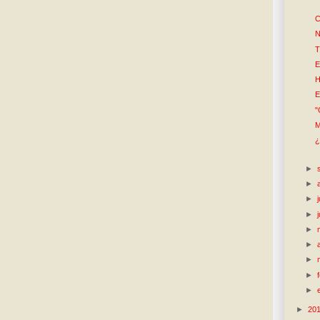
C
N
T
E
H
E
"
M
¿
►
►
►
►
►
►
►
►
►
►
20