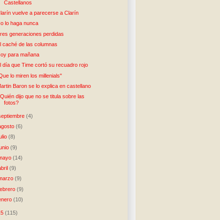
Castellanos
larín vuelve a parecerse a Clarín
o lo haga nunca
res generaciones perdidas
l caché de las columnas
oy para mañana
l día que Time cortó su recuadro rojo
Que lo miren los millenials"
artin Baron se lo explica en castellano
Quién dijo que no se titula sobre las
fotos?
septiembre
(4)
agosto
(6)
julio
(8)
junio
(9)
mayo
(14)
abril
(9)
marzo
(9)
febrero
(9)
enero
(10)
15
(115)