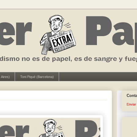
 Aires)
Toni Piqué (Barcelona)
Cont
Enviar