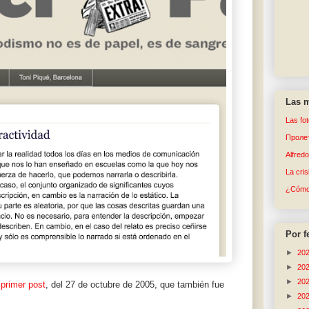
Las m
Las fo
Пролет
Alfred
La cri
¿Cómo 
Por f
►
20
►
20
►
20
 primer post
, del 27 de octubre de 2005, que también fue
►
20