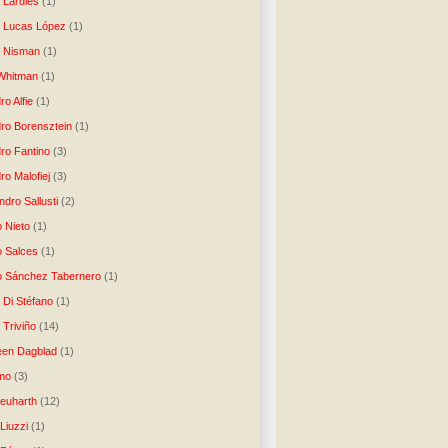
o Lardiés
(1)
o Lucas López
(1)
o Nisman
(1)
Whitman
(1)
ro Alfie
(1)
dro Borensztein
(1)
dro Fantino
(3)
ro Malofiej
(3)
dro Sallusti
(2)
o Nieto
(1)
o Salces
(1)
o Sánchez Tabernero
(1)
 Di Stéfano
(1)
 Triviño
(14)
een Dagblad
(1)
tmo
(3)
Neuharth
(12)
Liuzzi
(1)