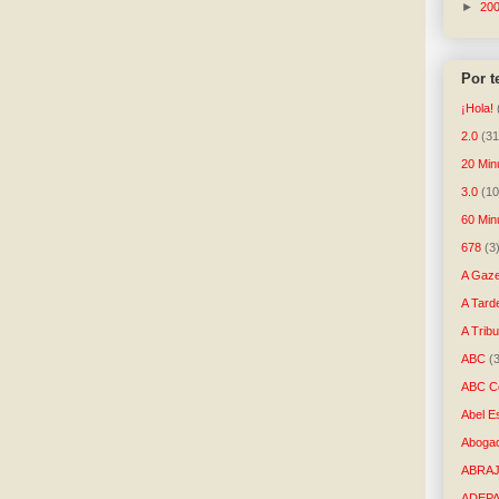
►
20
Por 
¡Hola!
2.0
(31
20 Min
3.0
(10
60 Min
678
(3
A Gaze
A Tard
A Trib
ABC
(
ABC Co
Abel E
Aboga
ABRAJ
ADEP