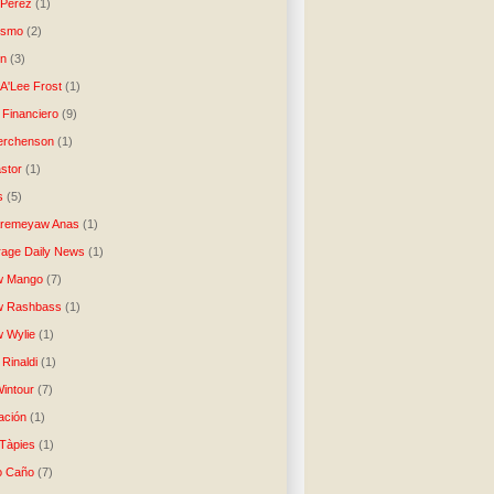
 Pérez
(1)
lismo
(2)
n
(3)
A'Lee Frost
(1)
 Financiero
(9)
erchenson
(1)
stor
(1)
s
(5)
Aremeyaw Anas
(1)
age Daily News
(1)
w Mango
(7)
w Rashbass
(1)
 Wylie
(1)
Rinaldi
(1)
intour
(7)
ación
(1)
 Tàpies
(1)
o Caño
(7)