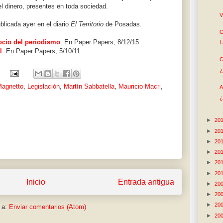
l dinero, presentes en toda sociedad.
V
blicada ayer en el diario
El Territorio
de Posadas.
O
gocio del periodismo
. En Paper Papers, 8/12/15
L
l
. En Paper Papers, 5/10/11
C
¿
Magnetto
,
Legislación
,
Martín Sabbatella
,
Mauricio Macri
,
A
¿
►
20
►
20
►
20
►
20
►
20
►
20
Inicio
Entrada antigua
►
20
►
20
►
20
 a:
Enviar comentarios (Atom)
►
20