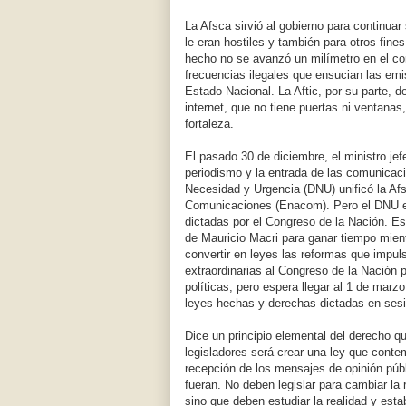
La Afsca sirvió al gobierno para continua
le eran hostiles y también para otros fines
hecho no se avanzó un milímetro en el cont
frecuencias ilegales que ensucian las emis
Estado Nacional. La Aftic, por su parte, 
internet, que no tiene puertas ni ventanas, 
fortaleza.
El pasado 30 de diciembre, el ministro je
periodismo y la entrada de las comunicaci
Necesidad y Urgencia (DNU) unificó la Afs
Comunicaciones (Enacom). Pero el DNU es 
dictadas por el Congreso de la Nación. Es
de Mauricio Macri para ganar tiempo mien
convertir en leyes las reformas que impul
extraordinarias al Congreso de la Nación
políticas, pero espera llegar al 1 de marz
leyes hechas y derechas dictadas en sesi
Dice un principio elemental del derecho qu
legisladores será crear una ley que contemp
recepción de los mensajes de opinión públ
fueran. No deben legislar para cambiar la
sino que deben estudiar la realidad y esta