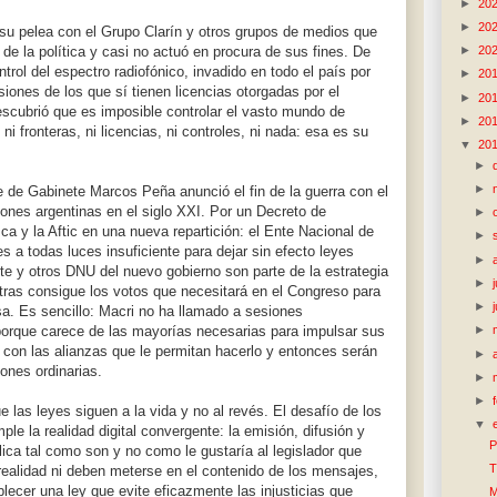
►
20
►
20
r su pelea con el Grupo Clarín y otros grupos de medios que
►
20
 de la política y casi no actuó en procura de sus fines. De
rol del espectro radiofónico, invadido en todo el país por
►
20
iones de los que sí tienen licencias otorgadas por el
►
20
descubrió que es imposible controlar el vasto mundo de
►
20
ni fronteras, ni licencias, ni controles, ni nada: esa es su
▼
20
►
►
fe de Gabinete Marcos Peña anunció el fin de la guerra con el
ones argentinas en el siglo XXI. Por un Decreto de
►
ca y la Aftic en una nueva repartición: el Ente Nacional de
►
a todas luces insuficiente para dejar sin efecto leyes
►
te y otros DNU del nuevo gobierno son parte de la estrategia
►
tras consigue los votos que necesitará en el Congreso para
►
sa. Es sencillo: Macri no ha llamado a sesiones
 porque carece de las mayorías necesarias para impulsar sus
►
o con las alianzas que le permitan hacerlo y entonces serán
►
ones ordinarias.
►
►
e las leyes siguen a la vida y no al revés. El desafío de los
▼
le la realidad digital convergente: la emisión, difusión y
P
ica tal como son y no como le gustaría al legislador que
T
 realidad ni deben meterse en el contenido de los mensajes,
blecer una ley que evite eficazmente las injusticias que
M