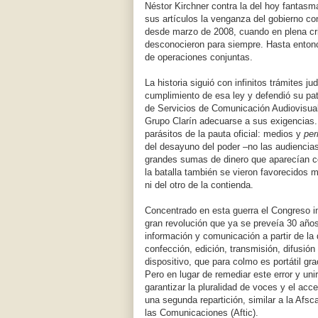
Néstor Kirchner contra la del hoy fantasm
sus artículos la venganza del gobierno con
desde marzo de 2008, cuando en plena cr
desconocieron para siempre. Hasta entonce
de operaciones conjuntas.
La historia siguió con infinitos trámites jud
cumplimiento de esa ley y defendió su patr
de Servicios de Comunicación Audiovisual 
Grupo Clarín adecuarse a sus exigencias. 
parásitos de la pauta oficial: medios y
per
del desayuno del poder –no las audiencia
grandes sumas de dinero que aparecían com
la batalla también se vieron favorecidos 
ni del otro de la contienda.
Concentrado en esta guerra el Congreso im
gran revolución que ya se preveía 30 años
información y comunicación a partir de la d
confección, edición, transmisión, difusió
dispositivo, que para colmo es portátil gr
Pero en lugar de remediar este error y uni
garantizar la pluralidad de voces y el ac
una segunda repartición, similar a la Afsc
las Comunicaciones (Aftic).