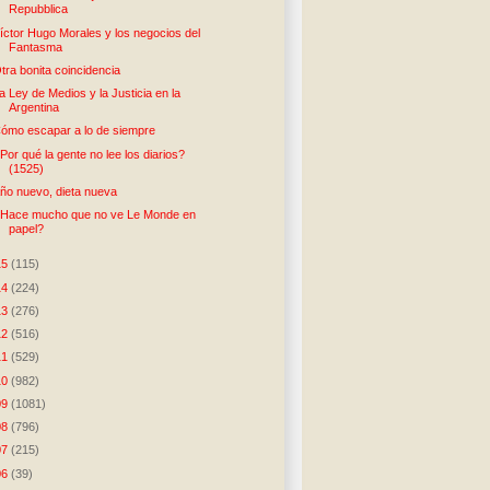
Repubblica
íctor Hugo Morales y los negocios del
Fantasma
tra bonita coincidencia
a Ley de Medios y la Justicia en la
Argentina
ómo escapar a lo de siempre
Por qué la gente no lee los diarios?
(1525)
ño nuevo, dieta nueva
Hace mucho que no ve Le Monde en
papel?
15
(115)
14
(224)
13
(276)
12
(516)
11
(529)
10
(982)
09
(1081)
08
(796)
07
(215)
06
(39)