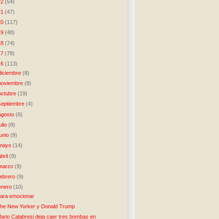
22
(54)
21
(47)
20
(117)
19
(48)
18
(74)
17
(78)
16
(113)
diciembre
(8)
noviembre
(8)
octubre
(19)
septiembre
(4)
agosto
(6)
julio
(8)
junio
(9)
mayo
(14)
abril
(9)
marzo
(9)
febrero
(9)
enero
(10)
ara emocionar
he New Yorker y Donald Trump
ario Calabresi deja caer tres bombas en