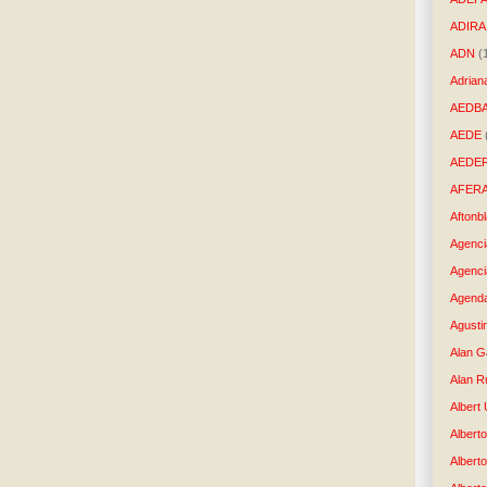
ADIRA
ADN
(
Adrian
AEDB
AEDE
AEDE
AFER
Aftonb
Agenci
Agenci
Agenda
Agusti
Alan G
Alan R
Albert
Alberto
Albert