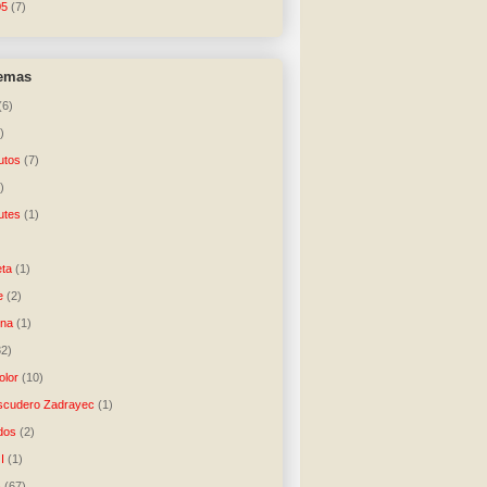
05
(7)
temas
(6)
)
utos
(7)
)
utes
(1)
)
ta
(1)
e
(2)
una
(1)
32)
lor
(10)
scudero Zadrayec
(1)
dos
(2)
I
(1)
A
(67)