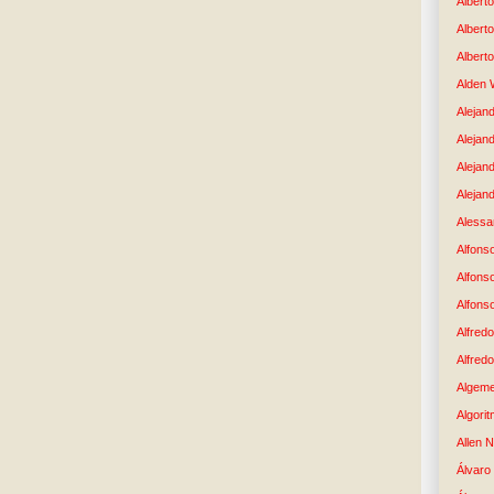
Albert
Albert
Albert
Alden 
Alejand
Alejan
Alejan
Alejand
Alessan
Alfons
Alfons
Alfons
Alfredo
Alfredo
Algem
Algori
Allen 
Álvaro 