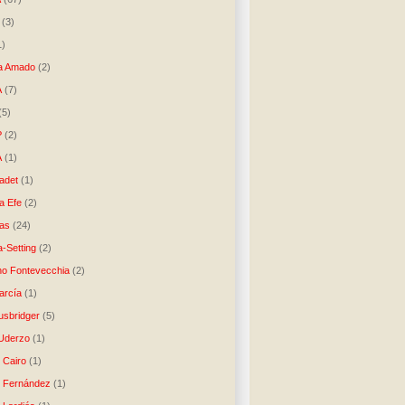
(3)
1)
a Amado
(2)
A
(7)
(5)
P
(2)
A
(1)
ladet
(1)
a Efe
(2)
as
(24)
-Setting
(2)
no Fontevecchia
(2)
arcía
(1)
usbridger
(5)
 Uderzo
(1)
 Cairo
(1)
o Fernández
(1)