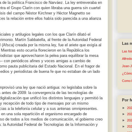
a de la política Francisco de Narváez. La ley entreveraba en
tra el Grupo Clarín con quien libraba una guerra sin cuartel
isis del campo Néstor Kirchner y Héctor Magnetto se
s la relación entre ellos había sido parecida a una alianza
iciales y artilugios legales con los que Clarín dilató el
imonio. Martín Sabbatella, al frente de la Autoridad Federal
Las m
(Afsca) creada por la misma ley, fue el ariete que exigía al
Mientras esto ocurría florecieron en la República los
Las fo
iodistas
que aprovecharon la pelea para equilibrar la mesa
Alfred
s– con periódicos afines y voces amigas a cambio de
o pauta publicitaria del Estado Nacional. En el fragor de
Jean-
medios y periodistas de buena fe que no estaban de un lado
¿Cómo 
Como 
provisó una ley que nació antigua: no legislaba sobre la
 antes de 2009: la convergencia de las tecnologías de
igitalización que unificó los distintos lenguajes y permitió la
Por f
n y recepción de todo tipo de mensajes por un mismo
►
20
acias a la telefonía celular y a sus antenas omnipresentes.
r en una sola repartición el organismo encargado de
►
20
ceso de todos a los medios de comunicación, el gobierno creo
►
20
a: la Autoridad Federal de Tecnologías de la Información y
►
20