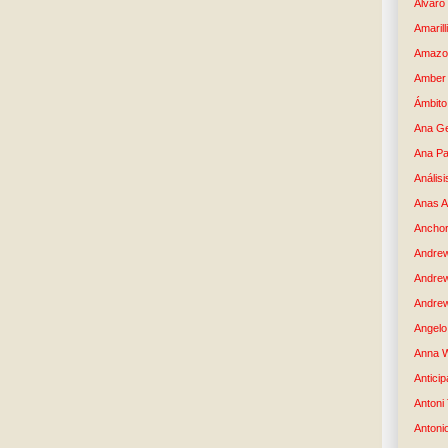
Álvaro
Amaril
Amazo
Amber 
Ámbito
Ana G
Ana Pa
Análisi
Anas 
Anchor
Andre
Andre
Andrew
Angelo 
Anna W
Anticip
Antoni
Antoni