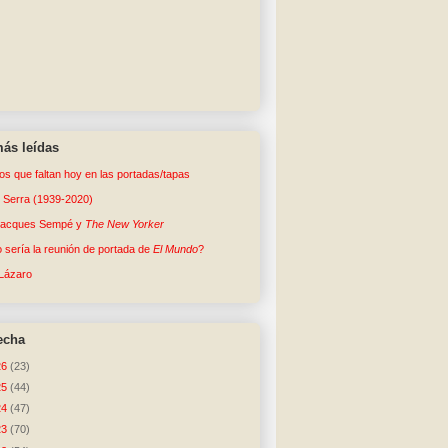
ás leídas
tos que faltan hoy en las portadas/tapas
o Serra (1939-2020)
Jacques Sempé y
The New Yorker
sería la reunión de portada de
El Mundo
?
Lázaro
echa
26
(23)
25
(44)
24
(47)
23
(70)