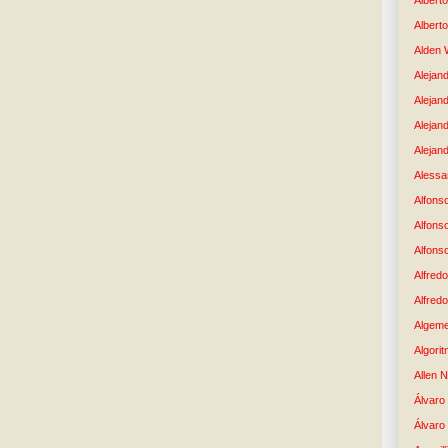
Albert
Albert
Alden 
Alejand
Alejan
Alejan
Alejand
Alessan
Alfons
Alfons
Alfons
Alfredo
Alfredo
Algem
Algori
Allen 
Álvaro 
Álvaro