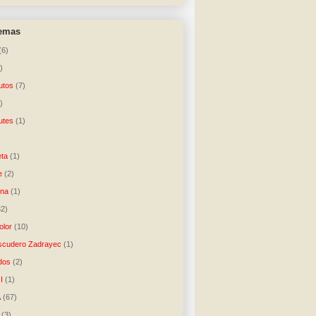
temas
(6)
)
utos
(7)
)
utes
(1)
)
ta
(1)
e
(2)
una
(1)
32)
lor
(10)
scudero Zadrayec
(1)
dos
(2)
I
(1)
A
(67)
(3)