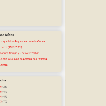
ás leídas
tos que faltan hoy en las portadas/tapas
o Serra (1939-2020)
Jacques Sempé y
The New Yorker
sería la reunión de portada de
El Mundo
?
Lázaro
echa
26
(23)
25
(44)
24
(47)
23
(70)