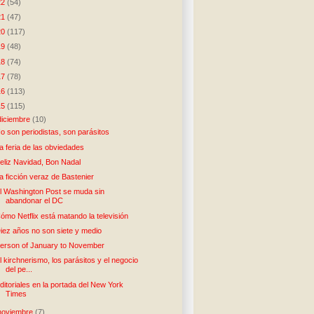
22
(54)
21
(47)
20
(117)
19
(48)
18
(74)
17
(78)
16
(113)
15
(115)
diciembre
(10)
o son periodistas, son parásitos
a feria de las obviedades
eliz Navidad, Bon Nadal
a ficción veraz de Bastenier
l Washington Post se muda sin
abandonar el DC
ómo Netflix está matando la televisión
iez años no son siete y medio
erson of January to November
l kirchnerismo, los parásitos y el negocio
del pe...
ditoriales en la portada del New York
Times
noviembre
(7)