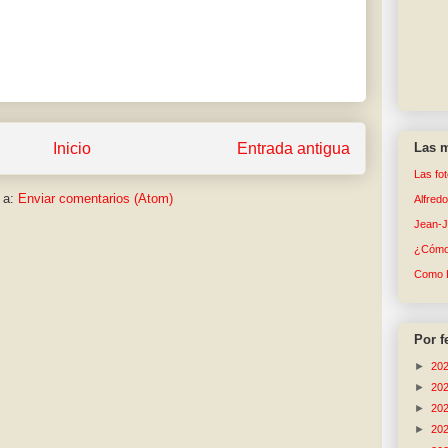
Inicio
Entrada antigua
Las m
Las fo
 a:
Enviar comentarios (Atom)
Alfred
Jean-
¿Cómo 
Como 
Por f
►
20
►
20
►
20
►
20