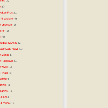
lismo
(2)
n
(3)
A'Lee Frost
(1)
 Financiero
(9)
erchenson
(1)
stor
(1)
s
(5)
Aremeyaw Anas
(1)
age Daily News
(1)
w Mango
(7)
w Rashbass
(1)
 Wylie
(1)
Rinaldi
(1)
intour
(7)
ación
(1)
 Tàpies
(1)
o Caño
(7)
o Franco
(1)