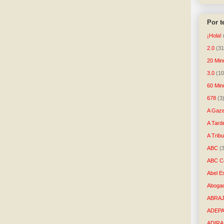
Por 
¡Hola!
2.0
(31
20 Min
3.0
(10
60 Min
678
(3
A Gaze
A Tard
A Trib
ABC
(
ABC Co
Abel E
Aboga
ABRAJ
ADEP
ADIRA