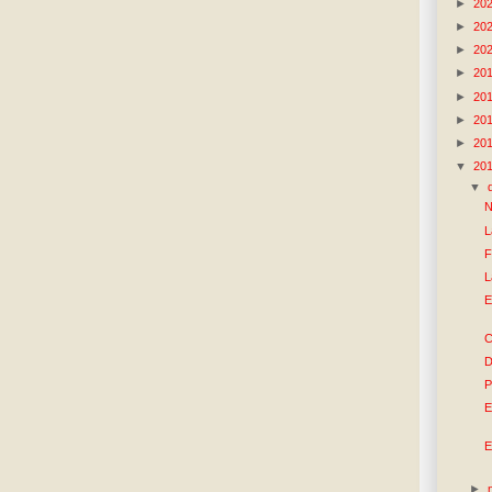
►
20
►
20
►
20
►
20
►
20
►
20
►
20
▼
20
▼
N
L
F
L
E
C
D
P
E
E
►