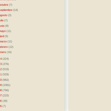
octubre
(7)
septiembre
(14)
agosto
(3)
julio
(7)
junio
(8)
mayo
(11)
abril
(9)
marzo
(11)
febrero
(12)
enero
(16)
14
(224)
13
(276)
12
(516)
11
(529)
10
(982)
09
(1081)
08
(796)
07
(215)
06
(39)
05
(7)