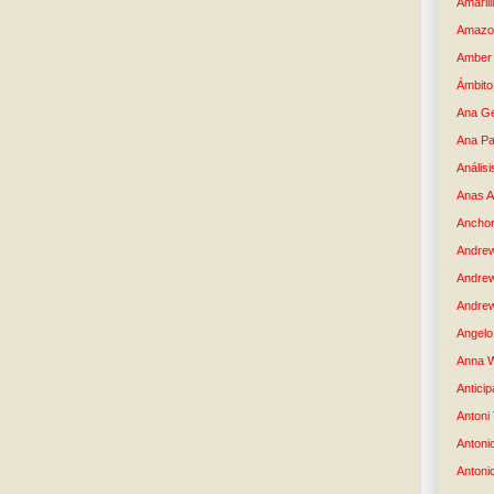
Amaril
Amazo
Amber 
Ámbito
Ana G
Ana Pa
Análisi
Anas 
Anchor
Andre
Andre
Andrew
Angelo 
Anna W
Anticip
Antoni
Antoni
Antoni