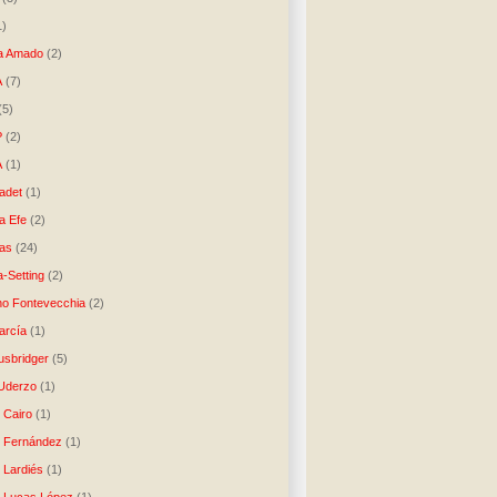
1)
a Amado
(2)
A
(7)
(5)
P
(2)
A
(1)
ladet
(1)
a Efe
(2)
as
(24)
-Setting
(2)
no Fontevecchia
(2)
arcía
(1)
usbridger
(5)
 Uderzo
(1)
 Cairo
(1)
o Fernández
(1)
o Lardiés
(1)