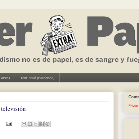
 Aires)
Toni Piqué (Barcelona)
Cont
Enviar
televisión