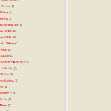
o Lucas López
(1)
o Nisman
(1)
Whitman
(1)
ro Alfie
(1)
dro Borensztein
(1)
dro Fantino
(3)
ro Malofiej
(3)
dro Sallusti
(2)
o Nieto
(1)
o Salces
(1)
o Sánchez Tabernero
(1)
 Di Stéfano
(1)
 Triviño
(14)
een Dagblad
(1)
tmo
(3)
Neuharth
(12)
Liuzzi
(1)
 Pérez
(1)