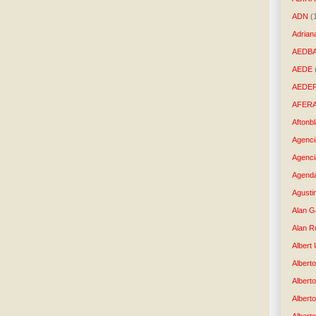
ADN
(
Adrian
AEDB
AEDE
AEDE
AFER
Aftonb
Agenci
Agenci
Agenda
Agusti
Alan G
Alan R
Albert
Alberto
Albert
Albert