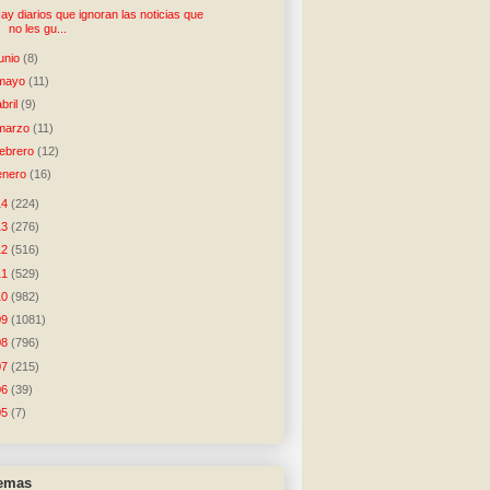
ay diarios que ignoran las noticias que
no les gu...
junio
(8)
mayo
(11)
abril
(9)
marzo
(11)
febrero
(12)
enero
(16)
14
(224)
13
(276)
12
(516)
11
(529)
10
(982)
09
(1081)
08
(796)
07
(215)
06
(39)
05
(7)
temas