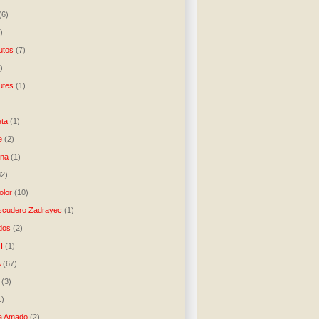
(6)
)
utos
(7)
)
utes
(1)
)
ta
(1)
e
(2)
una
(1)
32)
lor
(10)
scudero Zadrayec
(1)
dos
(2)
I
(1)
A
(67)
(3)
1)
a Amado
(2)