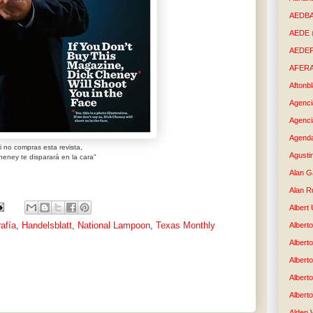
AEDB
AEDE
AEDE
AFER
Aftonb
Agenci
Agenci
Agenda
i no compras esta revista,
Agusti
heney te disparará en la cara"
Alan G
Alan R
Albert
afía
,
Handelsblatt
,
National Lampoon
,
Texas Monthly
Alberto
Albert
Albert
Albert
Albert
Alden 