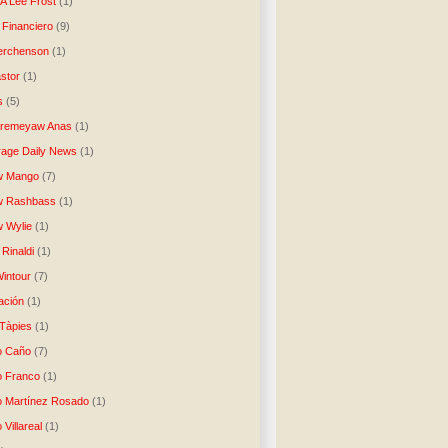
A'Lee Frost
(1)
 Financiero
(9)
erchenson
(1)
stor
(1)
s
(5)
Aremeyaw Anas
(1)
age Daily News
(1)
w Mango
(7)
w Rashbass
(1)
 Wylie
(1)
Rinaldi
(1)
intour
(7)
ación
(1)
 Tàpies
(1)
o Caño
(7)
o Franco
(1)
o Martínez Rosado
(1)
 Villareal
(1)