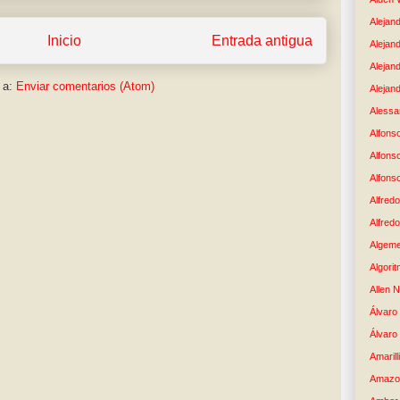
Alejand
Inicio
Entrada antigua
Alejan
Alejan
 a:
Enviar comentarios (Atom)
Alejand
Alessan
Alfons
Alfons
Alfons
Alfredo
Alfredo
Algem
Algori
Allen 
Álvaro 
Álvaro
Amaril
Amazo