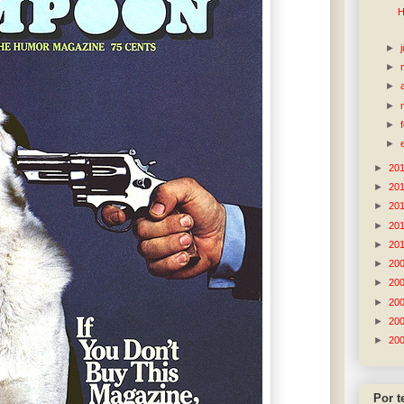
H
►
►
►
►
►
►
►
20
►
20
►
20
►
20
►
20
►
20
►
20
►
20
►
20
►
20
Por 