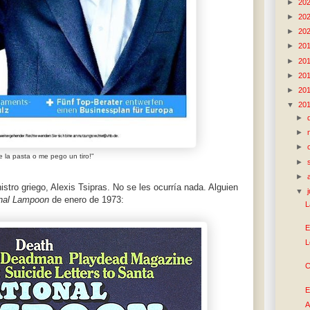
►
20
►
20
►
20
►
20
►
20
►
20
►
20
▼
20
►
►
►
 la pasta o me pego un tiro!"
►
►
stro griego, Alexis Tsipras. No se les ocurría nada. Alguien
▼
nal Lampoon
de enero de 1973:
L
E
L
C
E
A