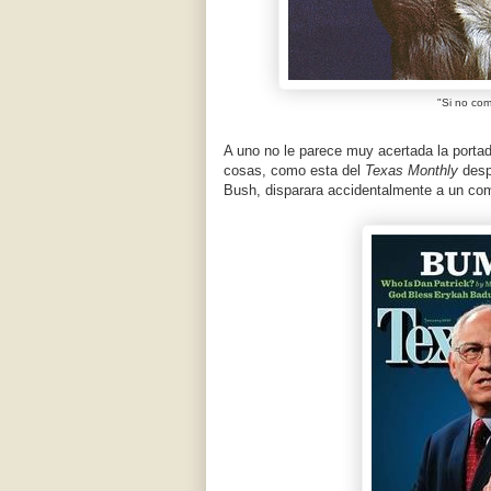
"Si no com
A uno no le parece muy acertada la porta
cosas, como esta del
Texas Monthly
desp
Bush, disparara accidentalmente a un co