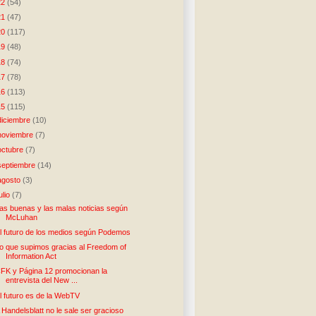
22
(54)
21
(47)
20
(117)
19
(48)
18
(74)
17
(78)
16
(113)
15
(115)
diciembre
(10)
noviembre
(7)
octubre
(7)
septiembre
(14)
agosto
(3)
julio
(7)
as buenas y las malas noticias según
McLuhan
l futuro de los medios según Podemos
o que supimos gracias al Freedom of
Information Act
FK y Página 12 promocionan la
entrevista del New ...
l futuro es de la WebTV
 Handelsblatt no le sale ser gracioso