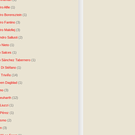
ro Alfie
(1)
dro Borensztein
(1)
dro Fantino
(3)
ro Malofiej
(3)
dro Sallusti
(2)
o Nieto
(1)
o Salces
(1)
o Sánchez Tabernero
(1)
 Di Stéfano
(1)
 Triviño
(14)
een Dagblad
(1)
tmo
(3)
Neuharth
(12)
Liuzzi
(1)
 Pérez
(1)
lismo
(2)
n
(3)