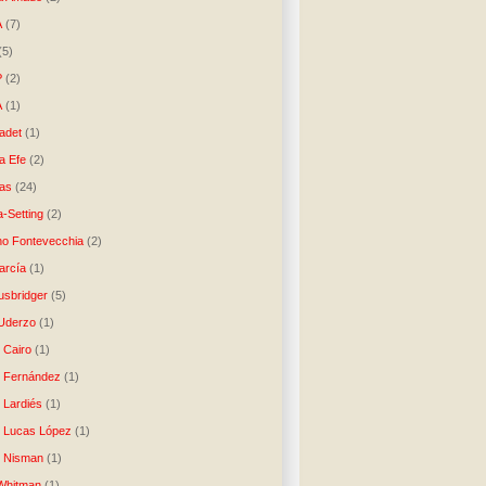
A
(7)
(5)
P
(2)
A
(1)
ladet
(1)
a Efe
(2)
as
(24)
-Setting
(2)
no Fontevecchia
(2)
arcía
(1)
usbridger
(5)
 Uderzo
(1)
 Cairo
(1)
o Fernández
(1)
o Lardiés
(1)
o Lucas López
(1)
o Nisman
(1)
Whitman
(1)