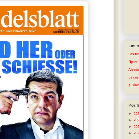
Las m
Las fo
Пролет
Alfred
La cri
¿Cómo 
Por f
►
20
►
20
►
20
►
20