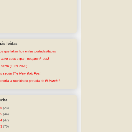
ás leídas
tos que faltan hoy en las portadas/tapas
арии всех стран, соединяйтесь!
o Serra (1939-2020)
sis según
The New York Post
sería la reunión de portada de
El Mundo
?
echa
26
(23)
25
(44)
24
(47)
23
(70)