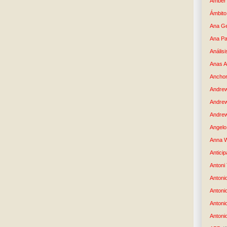
Amber 
Ámbito
Ana G
Ana Pa
Análisi
Anas 
Anchor
Andre
Andre
Andrew
Angelo 
Anna W
Anticip
Antoni
Antoni
Antoni
Antoni
Antonio