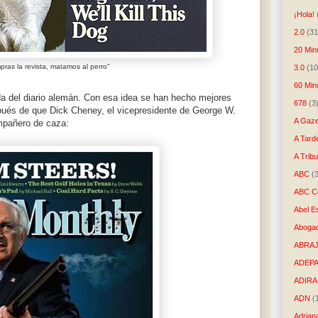
¡Hola!
2.0
(31
20 Min
pras la revista, matamos al perro"
3.0
(10
60 Min
da del diario alemán. Con esa idea se han hecho mejores
678
(3
ués de que Dick Cheney, el vicepresidente de George W.
A Gaze
mpañero de caza:
A Tard
A Trib
ABC
(
ABC Co
Abel E
Aboga
ABRAJ
ADEP
ADIRA
ADN
(
Adrian