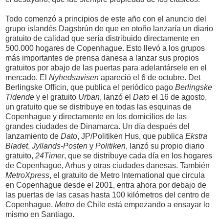
Todo comenzó a principios de este año con el anuncio del
grupo islandés Dagsbrún de que en otoño lanzaría un diario
gratuito de calidad que sería distribuido directamente en
500.000 hogares de Copenhague. Esto llevó a los grupos
más importantes de prensa danesa a lanzar sus propios
gratuitos por abajo de las puertas para adelantársele en el
mercado. El
Nyhedsavisen
apareció el 6 de octubre. Det
Berlingske Officin, que publica el periódico pago
Berlingske
Tidende
y el gratuito
Urban
, lanzó el
Dato
el 16 de agosto,
un gratuito que se distribuye en todas las esquinas de
Copenhague y directamente en los domicilios de las
grandes ciudades de Dinamarca. Un día después del
lanzamiento de
Dato
, JP/Politiken Hus, que publica
Ekstra
Bladet
,
Jyllands-Posten
y
Politiken
, lanzó su propio diario
gratuito,
24Timer
, que se distribuye cada día en los hogares
de Copenhague, Arhus y otras ciudades danesas. También
MetroXpress
, el gratuito de Metro International que circula
en Copenhague desde el 2001, entra ahora por debajo de
las puertas de las casas hasta 100 kilómetros del centro de
Copenhague.
Metro
de Chile está empezando a ensayar lo
mismo en Santiago.