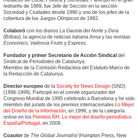
rediseño de 1989, fue Jefe de Sección en la sección
Sociedad y Ciudades desde 1990 y uno de los jefes de la
cobertura de los Juegos Olímpicos de 1992.
Colaboró
con los diarios
La Gaceta del Norte
y
Deia
(Bilbao), la agencia de noticias italiana
Ansa
y las revistas
Economics,
València Fruits
y
Express.
Fundador y primer Secretario de Acción Sindical
del
Sindicat de Periodistes de Catalunya.
Miembro de la Comisión Redactora del Estatuto-Marco de
la Redacción de Catalunya.
Director europeo
de la
Society for News Design
(SND)
(1996-1999). Participé en el comité organizador del
Congreso Mundial de 1995 celebrado a Barcelona y he sido
miembro del jurado de los premios internacionales
Lo Mejor
del Diseño de la Información,
en 1996, y de la categoría
online en los
Premios ÑH. Lo mejor del diseño periodístico
España/Portugal,
en 2009.
Coautor
de
The Global Journalist
(Hampton Press, New