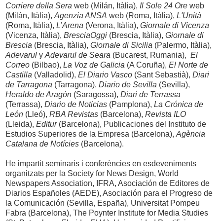
Corriere della Sera
web (Milán, Itàlia),
Il Sole 24 Ore
web
(Milán, Itàlia),
Agenzia ANSA
web (Roma, Itàlia),
L'Unità
(Roma, Itàlia),
L’Arena
(Verona, Itàlia),
Giornale di Vicenza
(Vicenza, Itàlia),
BresciaOggi
(Brescia, Itàlia),
Giornale di
Brescia
(Brescia, Itàlia),
Giornale di Sicilia
(Palermo, Itàlia),
Adevarul
y
Adevarul de Seara
(Bucarest, Rumania),
El
Correo
(Bilbao),
La Voz de Galicia
(A Coruña),
El Norte de
Castilla
(Valladolid),
El Diario Vasco
(Sant Sebastià),
Diari
de Tarragona
(Tarragona),
Diario de Sevilla
(Sevilla),
Heraldo de Aragón
(Saragossa),
Diari de Terrassa
(Terrassa),
Diario de Noticias
(Pamplona),
La Crónica de
León
(Lleó),
RBA Revistas
(Barcelona),
Revista ILO
(Lleida),
Editur
(Barcelona), Publicaciones del Instituto de
Estudios Superiores de la Empresa (Barcelona),
Agència
Catalana de Notícies
(Barcelona).
He impartit seminaris i conferències en esdeveniments
organitzats per la Society for News Design, World
Newspapers Association, IFRA, Asociación de Editores de
Diarios Españoles (AEDE), Asociación para el Progreso de
la Comunicación (Sevilla, España), Universitat Pompeu
Fabra (Barcelona), The Poynter Institute for Media Studies