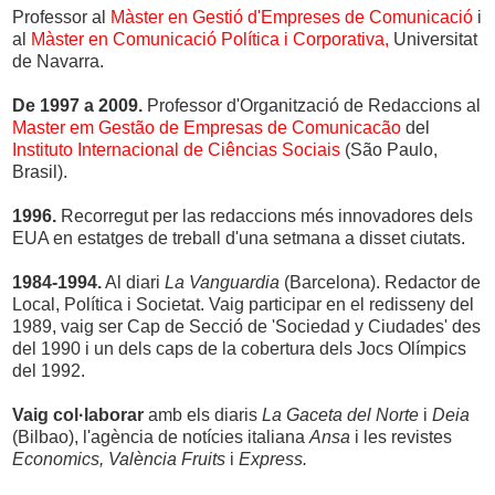
Professor al
Màster en Gestió d'Empreses de Comunicació
i
al
Màster en Comunicació Política i Corporativa,
Universitat
de Navarra.
De 1997 a 2009.
Professor d'Organització de Redaccions al
Master em Gestão de Empresas de Comunicacão
del
Instituto Internacional de Ciências Sociais
(São Paulo,
Brasil).
1996.
Recorregut per las redaccions més innovadores dels
EUA en estatges de treball d'una setmana a disset ciutats.
1984-1994.
Al diari
La Vanguardia
(Barcelona). Redactor de
Local, Política i Societat. Vaig participar en el redisseny del
1989, vaig ser Cap de Secció de 'Sociedad y Ciudades' des
del 1990 i un dels caps de la cobertura dels Jocs Olímpics
del 1992.
Vaig col·laborar
amb els diaris
La Gaceta del Norte
i
Deia
(Bilbao), l'agència de notícies italiana
Ansa
i les revistes
Economics,
València Fruits
i
Express.