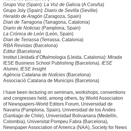
Grupo Voz (Spain):
La Voz de Galicia
(A Coruña)
Grupo Joly (Spain):
Diario de Sevilla
(Seville)
Heraldo de Aragón
(Zaragoza, Spain)
Diari de Tarragona
(Tarragona, Catalonia)
Diario de Noticias
(Pamplona, Spain)
La Crónica de León
(León, Spain)
Diari de Terrassa
(Terrassa, Catalonia)
RBA Revistas
(Barcelona)
Editur
(Barcelona)
Institut Lleidatà d’Oftalmologia (Lleida, Catalonia):
Mirada
IESE Business School Publishing (Barcelona).
IESE
Alumni, IESE Insight
Agència Catalana de Notícies
(Barcelona)
Associació Catalana de Municipis (Barcelona)
I have been lecturing on seminars, workshops, conventions
and congresses held, among others, by World Association
of Newspapers-World Editors Forum, Universidad de
Navarra (Pamplona, Spain), Universidad de los Andes
(Santiago de Chile), Universidad Bolivariana (Medellín,
Colombia), Universitat Pompeu Fabra (Barcelona),
Newspaper Association of America (NAA), Society for News