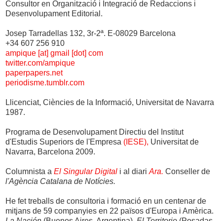
Consultor en Organització i Integració de Redaccions i
Desenvolupament Editorial.
Josep Tarradellas 132, 3r-2ª. E-08029 Barcelona
+34 607 256 910
ampique [at] gmail [dot] com
twitter.com/ampique
paperpapers.net
periodisme.tumblr.com
Llicenciat, Ciències de la Informació, Universitat de Navarra
1987.
Programa de Desenvolupament Directiu del Institut
d'Estudis Superiors de l'Empresa
(IESE),
Universitat de
Navarra, Barcelona 2009.
Columnista a
El Singular Digital
i al diari
Ara.
Conseller de
l'Agència Catalana de Notícies.
He fet treballs de consultoria i formació en un centenar de
mitjans de 59 companyies en 22 països d'Europa i Amèrica.
La Nación
(Buenos Aires, Argentina),
El Territorio
(Posadas,