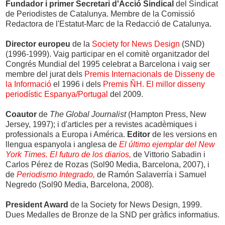
Fundador i primer Secretari d'Acció Sindical
del Sindicat
de Periodistes de Catalunya. Membre de la Comissió
Redactora de l'Estatut-Marc de la Redacció de Catalunya.
Director europeu
de la
Society for News Design
(SND)
(1996-1999). Vaig participar en el comitè organitzador del
Congrés Mundial del 1995 celebrat a Barcelona i vaig ser
membre del jurat dels
Premis Internacionals de Disseny de
la Informació
el 1996 i dels
Premis ÑH. El millor disseny
periodístic Espanya/Portugal
del 2009.
Coautor
de
The Global Journalist
(Hampton Press, New
Jersey, 1997); i d'articles per a revistes acadèmiques i
professionals a Europa i América.
Editor
de les versions en
llengua espanyola i anglesa de
El último ejemplar del New
York Times.
El futuro de los diarios
,
de Vittorio Sabadin i
Carlos Pérez de Rozas (Sol90 Media, Barcelona, 2007), i
de
Periodismo Integrado,
de Ramón Salaverría i Samuel
Negredo (Sol90 Media, Barcelona, 2008).
President Award
de la Society for News Design, 1999.
Dues Medalles de Bronze de la SND per gràfics informatius.