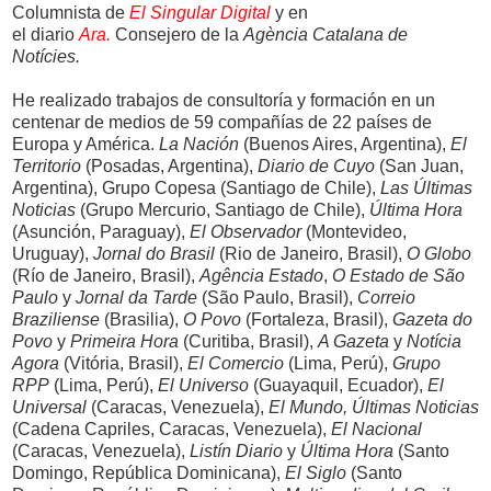
Columnista de
El Singular Digital
y en
el diario
Ara.
Consejero de la
Agència Catalana de
Notícies.
He realizado trabajos de consultoría y formación en un
centenar de medios de 59 compañías de 22 países de
Europa y América.
La Nación
(Buenos Aires, Argentina),
El
Territorio
(Posadas, Argentina),
Diario de Cuyo
(San Juan,
Argentina), Grupo Copesa (Santiago de Chile),
Las Últimas
Noticias
(Grupo Mercurio, Santiago de Chile),
Última Hora
(Asunción, Paraguay),
El Observador
(Montevideo,
Uruguay),
Jornal do Brasil
(Rio de Janeiro, Brasil),
O Globo
(Río de Janeiro, Brasil),
Agência Estado
,
O Estado de São
Paulo
y
Jornal da Tarde
(São Paulo, Brasil),
Correio
Braziliense
(Brasilia),
O Povo
(Fortaleza, Brasil),
Gazeta do
Povo
y
Primeira Hora
(Curitiba, Brasil),
A Gazeta
y
Notícia
Agora
(Vitória, Brasil),
El Comercio
(Lima, Perú),
Grupo
RPP
(Lima, Perú),
El Universo
(Guayaquil, Ecuador),
El
Universal
(Caracas, Venezuela),
El Mundo, Últimas Noticias
(Cadena Capriles, Caracas, Venezuela),
El Nacional
(Caracas, Venezuela),
Listín Diario
y
Última Hora
(Santo
Domingo, República Dominicana),
El Siglo
(Santo