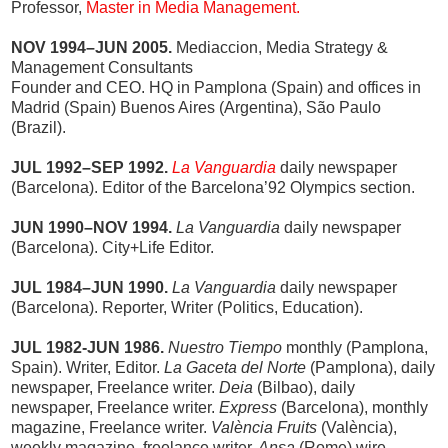
Professor,
Master in Media Management.
NOV 1994–JUN 2005.
Mediaccion, Media Strategy &
Management Consultants
Founder and CEO. HQ in Pamplona (Spain) and offices in
Madrid (Spain) Buenos Aires (Argentina), São Paulo
(Brazil).
JUL 1992–SEP 1992.
La Vanguardia
daily newspaper
(Barcelona). Editor of the Barcelona’92 Olympics section.
JUN 1990–NOV 1994.
La Vanguardia
daily newspaper
(Barcelona). City+Life Editor.
JUL 1984–JUN 1990.
La Vanguardia
daily newspaper
(Barcelona). Reporter, Writer (Politics, Education).
JUL 1982-JUN 1986.
Nuestro Tiempo
monthly (Pamplona,
Spain). Writer, Editor.
La Gaceta del Norte
(Pamplona), daily
newspaper, Freelance writer.
Deia
(Bilbao), daily
newspaper, Freelance writer.
Express
(Barcelona), monthly
magazine, Freelance writer.
València Fruits
(València),
weekly magazine, freelance writer.
Ansa
(Rome) wire