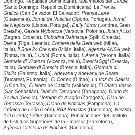
Domingo, República Dominicana),
Multimedios del Caribe
(Santo Domingo, República Dominicana),
La Prensa
Gráfica
(San Salvador, El Salvador),
Prensa Libre
(Guatemala),
Jornal de Notícias
(Oporto, Portugal),
Jornal
de Negócios
(Lisboa, Portugal),
Daily Mirror
(Londres, Gran
Bretaña),
Gazeta Wyborcza
(Varsovia, Polonia),
Jutarnji List
(Zagreb, Croacia),
Slobodna Dalmacija
(Split, Croacia),
Diena
(Riga, Letonia),
Corriere della Sera
web (Milán,
Italia),
Il Sole 24 Ore
web (Milán, Italia),
Agenzia ANSA
web
(Roma, Italia),
L'Unità
(Roma, Italia),
L’Arena
(Verona, Italia),
Giornale di Vicenza
(Vicenza, Italia),
BresciaOggi
(Brescia,
Italia),
Giornale di Brescia
(Brescia, Italia),
Giornale di
Sicilia
(Palermo, Italia),
Adevarul
y
Adevarul de Seara
(Bucarest, Rumanía),
El Correo
(Bilbao),
La Voz de Galicia
(A Coruña),
El Norte de Castilla
(Valladolid),
El Diario Vasco
(San Sebastián),
Diari de Tarragona
(Tarragona),
Diario de
Sevilla
(Sevilla),
Heraldo de Aragón
(Zaragoza),
Diari de
Terrassa
(Terrassa),
Diario de Noticias
(Pamplona),
La
Crónica de León
(León),
RBA Revistas
(Barcelona),
Revista
ILO
(Lleida)
Editur
(Barcelona), Publicaciones del Instituto
de Estudios Superiores de la Empresa (Barcelona),
Agència Catalana de Notícies
(Barcelona).