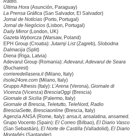
Radio.
Última Hora
(Asunción, Paraguay)
La Prensa Gráfica
(San Salvador, El Salvador)
Jornal de Notícias
(Porto, Portugal)
Jornal de Negócios
(Lisbon, Portugal)
Daily Mirror
(London, UK)
Gazeta Wyborcza
(Warsaw, Poland)
EPH Group (Croatia):
Jutarnji List
(Zagreb),
Slobodna
Dalmacija
(Split)
Diena
(Riga, Latvia)
Adevarul Group (Romania):
Adevarul, Adevarul de Seara
(Bucharest)
corrieredellasera.it
(Milano, Italy)
ilsole24ore.com
(Milano, Italy)
Gruppo Athesis (Italy):
L’Arena
(Verona),
Giornale di
Vicenza
(Vicenza)
BresciaOggi
(Brescia)
Giornale di Sicilia
(Palermo, Italy)
Giornale di Brescia, Teletutto, TeleNord, Radio
BresciaSette, Bresciaonline
(Brescia, Italy)
Agenzia ANSA (Rome, Italy):
ansa.it, ansalatina, ansamed.
Grupo Vocento (Spain):
El Correo
(Bilbao),
El Diario Vasco
(San Sebastián),
El Norte de Castilla
(Valladolid),
El Diario
Montañés
(Santander)