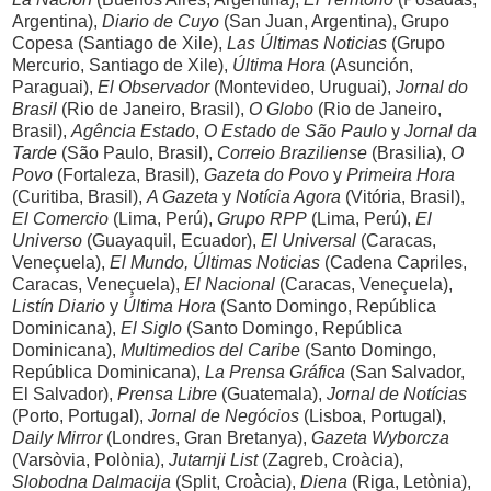
Argentina),
Diario de Cuyo
(San Juan, Argentina), Grupo
Copesa (Santiago de Xile),
Las Últimas Noticias
(Grupo
Mercurio, Santiago de Xile),
Última Hora
(Asunción,
Paraguai),
El Observador
(Montevideo, Uruguai),
Jornal do
Brasil
(Rio de Janeiro, Brasil),
O Globo
(Rio de Janeiro,
Brasil),
Agência Estado
,
O Estado de São Paulo
y
Jornal da
Tarde
(São Paulo, Brasil),
Correio Braziliense
(Brasilia),
O
Povo
(Fortaleza, Brasil),
Gazeta do Povo
y
Primeira Hora
(Curitiba, Brasil),
A Gazeta
y
Notícia Agora
(Vitória, Brasil),
El Comercio
(Lima, Perú),
Grupo RPP
(Lima, Perú),
El
Universo
(Guayaquil, Ecuador),
El Universal
(Caracas,
Veneçuela),
El Mundo, Últimas Noticias
(Cadena Capriles,
Caracas, Veneçuela),
El Nacional
(Caracas, Veneçuela),
Listín Diario
y
Última Hora
(Santo Domingo, República
Dominicana),
El Siglo
(Santo Domingo, República
Dominicana),
Multimedios del Caribe
(Santo Domingo,
República Dominicana),
La Prensa Gráfica
(San Salvador,
El Salvador),
Prensa Libre
(Guatemala),
Jornal de Notícias
(Porto, Portugal),
Jornal de Negócios
(Lisboa, Portugal),
Daily Mirror
(Londres, Gran Bretanya),
Gazeta Wyborcza
(Varsòvia, Polònia),
Jutarnji List
(Zagreb, Croàcia),
Slobodna Dalmacija
(Split, Croàcia),
Diena
(Riga, Letònia),