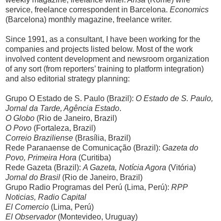
service, freelance correspondent in Barcelona.
Economics
(Barcelona) monthly magazine, freelance writer.
Since 1991, as a consultant, I have been working for the
companies and projects listed below. Most of the work
involved content development and newsroom organization
of any sort (from reporters’ training to platform integration)
and also editorial strategy planning:
Grupo O Estado de S. Paulo (Brazil):
O Estado de S. Paulo,
Jornal da Tarde, Agência Estado
.
O Globo
(Rio de Janeiro, Brazil)
O Povo
(Fortaleza, Brazil)
Correio Braziliense
(Brasília, Brazil)
Rede Paranaense de Comunicação (Brazil):
Gazeta do
Povo, Primeira Hora
(Curitiba)
Rede Gazeta (Brazil):
A Gazeta, Notícia Agora
(Vitória)
Jornal do Brasil
(Rio de Janeiro, Brazil)
Grupo Radio Programas del Perú (Lima, Perú):
RPP
Noticias, Radio Capital
El Comercio
(Lima, Perú)
El Observador
(Montevideo, Uruguay)