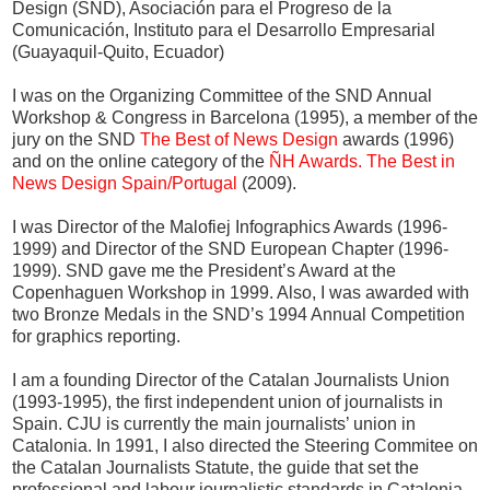
Design (SND), Asociación para el Progreso de la
Comunicación, Instituto para el Desarrollo Empresarial
(Guayaquil-Quito, Ecuador)
I was on the Organizing Committee of the SND Annual
Workshop & Congress in Barcelona (1995), a member of the
jury on the SND
The Best of News Design
awards (1996)
and on the online category of the
ÑH Awards. The Best in
News Design Spain/Portugal
(2009).
I was Director of the Malofiej Infographics Awards (1996-
1999) and Director of the SND European Chapter (1996-
1999). SND gave me the President’s Award at the
Copenhaguen Workshop in 1999. Also, I was awarded with
two Bronze Medals in the SND’s 1994 Annual Competition
for graphics reporting.
I am a founding Director of the Catalan Journalists Union
(1993-1995), the first independent union of journalists in
Spain. CJU is currently the main journalists’ union in
Catalonia. In 1991, I also directed the Steering Commitee on
the Catalan Journalists Statute, the guide that set the
professional and labour journalistic standards in Catalonia.