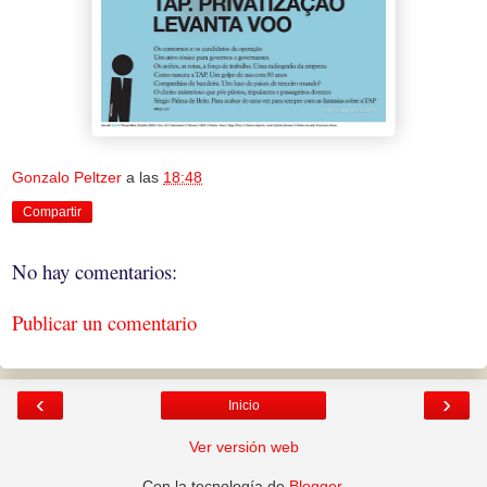
Gonzalo Peltzer
a las
18:48
Compartir
No hay comentarios:
Publicar un comentario
‹
›
Inicio
Ver versión web
Con la tecnología de
Blogger
.