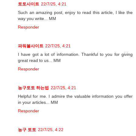
토토사이트
22/7/25, 4:21
Such an amazing post, enjoy to read this article, I like the
way you write... MM
Responder
파워볼사이트
22/7/25, 4:21
I have got a lot of information. Thankful to you for giving
great read to us... MM
Responder
농구토토 하는법
22/7/25, 4:21
Helpful for me. I admire the valuable information you offer
in your articles... MM
Responder
농구 토토
22/7/25, 4:22