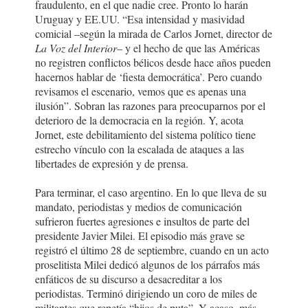
fraudulento, en el que nadie cree. Pronto lo harán
Uruguay y EE.UU. “Esa intensidad y masividad
comicial –según la mirada de Carlos Jornet, director de
La Voz del Interior
– y el hecho de que las Américas
no registren conflictos bélicos desde hace años pueden
hacernos hablar de ‘fiesta democrática’. Pero cuando
revisamos el escenario, vemos que es apenas una
ilusión”. Sobran las razones para preocuparnos por el
deterioro de la democracia en la región. Y, acota
Jornet, este debilitamiento del sistema político tiene
estrecho vínculo con la escalada de ataques a las
libertades de expresión y de prensa.
Para terminar, el caso argentino. En lo que lleva de su
mandato, periodistas y medios de comunicación
sufrieron fuertes agresiones e insultos de parte del
presidente Javier Milei. El episodio más grave se
registró el último 28 de septiembre, cuando en un acto
proselitista Milei dedicó algunos de los párrafos más
enfáticos de su discurso a desacreditar a los
periodistas. Terminó dirigiendo un coro de miles de
militantes que repetía “hijos de puta”. Y acaso, más