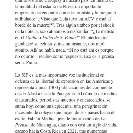
la multitud del estadio de River, un importante
empresario se encontró con este cronista y le preguntó
atribulado: “¿Viste que Lula tuvo un ACV y está al
borde de la muerte?”. Tras algún titubeo por el shock
de la noticia, solo atinamos a responder: “¿Te metiste
en
O Globo
o
Folha de S. Paulo
?” El interlocutor
garabateó su celular y, tras un instante, nos miró
atónito. Allí no había nada. “Si no está ahí es porque
no ocurrió”, recibió como respuesta. Eso es la prensa
seria. Punto.
La SIP es la más importante voz institucional en
defensa de la libertad de expresión en las Américas y
representa a unas 1300 publicaciones del continente
desde Alaska hasta la Patagonia. Al cúmulo de medios
clausurados, periodistas muertos y encarcelados, se
suma hoy, como una epidemia, una peregrinación
incesante de colegas que huyen de sus países hacia el
exilio. Fabián Medina, jefe de Información de
La
Prensa
, de Nicaragua, diario con casi un siglo de vida,
escapó hacia Costa Rica en 2021, tras numerosas