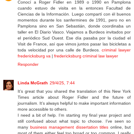
Conocí a Roger Fidler en 1989 o 1990 en Pamplona
cuando estuvo de visita en la entonces Facultad de
Ciencias de la Información. Luego compartí con él buenos
momentos durante los sanfermines de 1991, pero no en
Pamplona sino en San Sebastián, donde coordinaba un
taller en El Diario Vasco. Viajamos a Burdeos invitados por
el periódico Sud Ouest. Ese día pasaba por la ciudad el
Visit de France, así que vimos juntos pasar las bicicletas a
toda velocidad por una calle de Burdeos.
criminal lawyer
fredericksburg va
|
fredericksburg criminal law lawyer
Responder
Linda McGrath
29/4/25, 7:44
It’s great that you shared the translation of this New York
Times article about Roger Fidler and the future of
journalism. It’s always helpful to make important information
more accessible to others.
I need a bit of help. I’m starting my final year project and
still confused about what topic to choose. I’ve seen so
many
business management dissertation titles
online, but
most of them either feel too broad or too common. I really