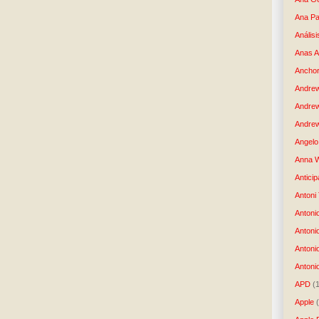
Ana Pa
Análisi
Anas 
Anchor
Andre
Andre
Andrew
Angelo 
Anna W
Anticip
Antoni
Antoni
Antoni
Antoni
Antonio
APD
(
Apple