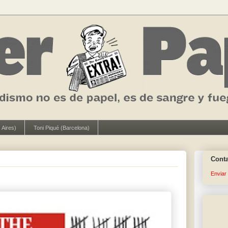
 Aires)
Toni Piqué (Barcelona)
Cont
Enviar