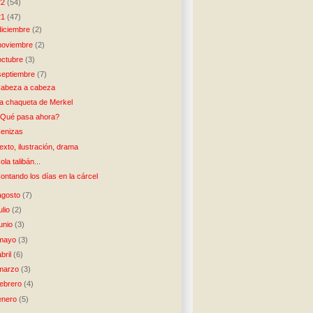
22
(54)
21
(47)
diciembre
(2)
noviembre
(2)
octubre
(3)
septiembre
(7)
abeza a cabeza
a chaqueta de Merkel
Qué pasa ahora?
enizas
exto, ilustración, drama
ola talibán...
ontando los días en la cárcel
agosto
(7)
julio
(2)
junio
(3)
mayo
(3)
abril
(6)
marzo
(3)
febrero
(4)
enero
(5)