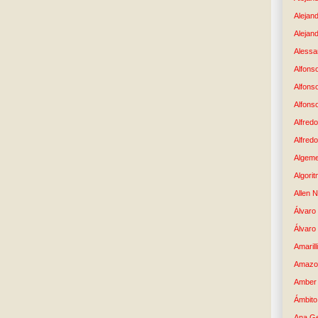
Alejan
Alejand
Alessan
Alfons
Alfons
Alfons
Alfredo
Alfredo
Algem
Algori
Allen 
Álvaro 
Álvaro
Amaril
Amazo
Amber 
Ámbito
Ana G