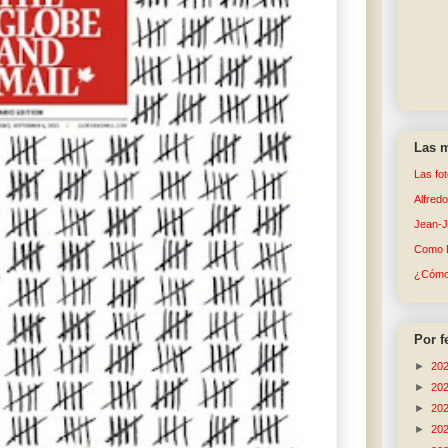
Las m
Las fo
Alfred
Jean-
Como 
¿Cómo 
Por f
►
20
►
20
►
20
►
20