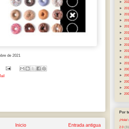
►
20
►
20
►
20
►
20
►
20
►
20
►
20
►
20
►
20
mbre de 2021
►
20
►
20
►
20
►
20
ail
►
20
►
20
►
20
Por 
¡Hola!
Inicio
Entrada antigua
2.0
(31