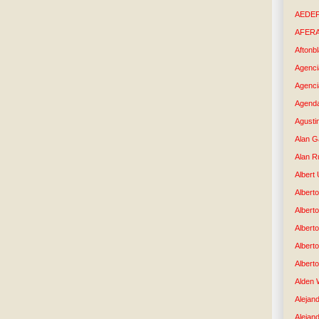
AEDE
AFER
Aftonb
Agenci
Agenci
Agenda
Agusti
Alan G
Alan R
Albert
Alberto
Albert
Albert
Albert
Albert
Alden 
Alejand
Alejan