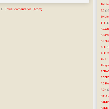
20 Min
 a:
Enviar comentarios (Atom)
3.0
(10
60 Min
678
(3
A Gaze
A Tard
A Trib
ABC
(
ABC Co
Abel E
Aboga
ABRAJ
ADEP
ADIRA
ADN
(
Adrian
AEDB
AEDE