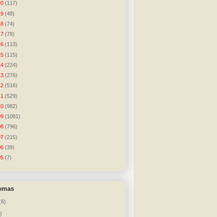
20
(117)
19
(48)
18
(74)
17
(78)
16
(113)
15
(115)
14
(224)
13
(276)
12
(516)
11
(529)
10
(982)
09
(1081)
08
(796)
07
(215)
06
(39)
05
(7)
temas
(6)
)