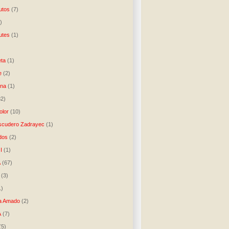
utos
(7)
)
utes
(1)
)
ta
(1)
e
(2)
una
(1)
32)
lor
(10)
scudero Zadrayec
(1)
dos
(2)
I
(1)
A
(67)
(3)
1)
a Amado
(2)
A
(7)
(5)