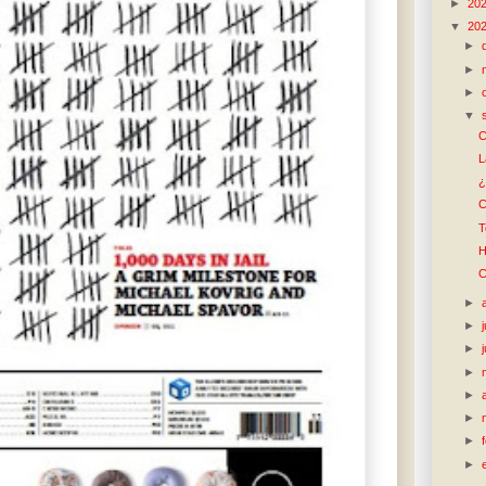
►
20
▼
20
►
►
►
▼
C
L
¿
C
T
H
C
►
►
►
►
►
►
►
►