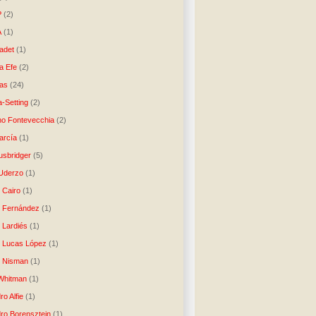
P
(2)
A
(1)
ladet
(1)
a Efe
(2)
as
(24)
-Setting
(2)
no Fontevecchia
(2)
arcía
(1)
usbridger
(5)
 Uderzo
(1)
 Cairo
(1)
o Fernández
(1)
o Lardiés
(1)
o Lucas López
(1)
o Nisman
(1)
Whitman
(1)
ro Alfie
(1)
dro Borensztein
(1)