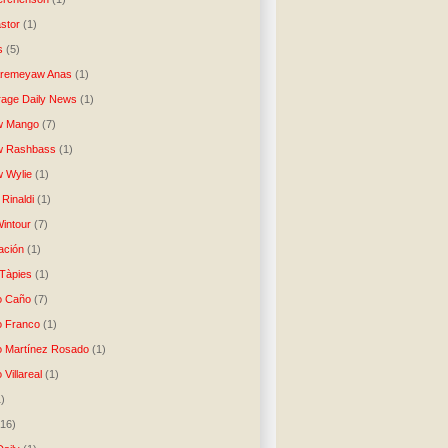
stor
(1)
s
(5)
Aremeyaw Anas
(1)
age Daily News
(1)
w Mango
(7)
w Rashbass
(1)
 Wylie
(1)
Rinaldi
(1)
intour
(7)
ación
(1)
 Tàpies
(1)
o Caño
(7)
o Franco
(1)
o Martínez Rosado
(1)
 Villareal
(1)
1)
(16)