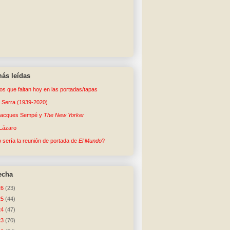
ás leídas
tos que faltan hoy en las portadas/tapas
o Serra (1939-2020)
Jacques Sempé y
The New Yorker
Lázaro
sería la reunión de portada de
El Mundo
?
echa
26
(23)
25
(44)
24
(47)
23
(70)