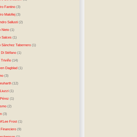
dro Fantino
(3)
ro Malofiej
(3)
dro Sallusti
(2)
o Nieto
(1)
o Salces
(1)
o Sánchez Tabernero
(1)
 Di Stéfano
(1)
 Triviño
(14)
een Dagblad
(1)
tmo
(3)
Neuharth
(12)
Liuzzi
(1)
 Pérez
(1)
lismo
(2)
n
(3)
A'Lee Frost
(1)
 Financiero
(9)
erchenson
(1)