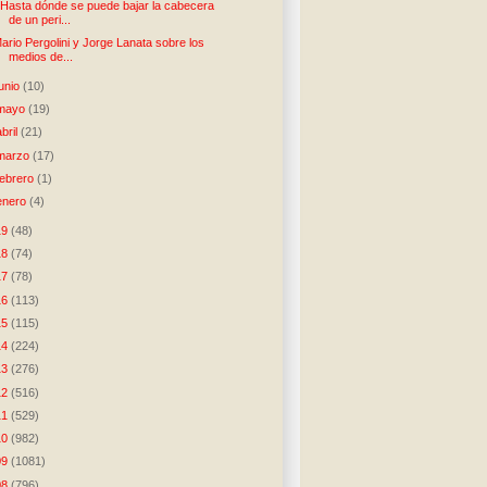
Hasta dónde se puede bajar la cabecera
de un peri...
ario Pergolini y Jorge Lanata sobre los
medios de...
junio
(10)
mayo
(19)
abril
(21)
marzo
(17)
febrero
(1)
enero
(4)
19
(48)
18
(74)
17
(78)
16
(113)
15
(115)
14
(224)
13
(276)
12
(516)
11
(529)
10
(982)
09
(1081)
08
(796)