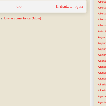
Alberto
Inicio
Entrada antigua
Albert
Albert
 a:
Enviar comentarios (Atom)
Albert
Albert
Alden 
Alejand
Alejan
Alejan
Alejand
Alessan
Alfons
Alfons
Alfons
Alfredo
Alfredo
Algem
Algori