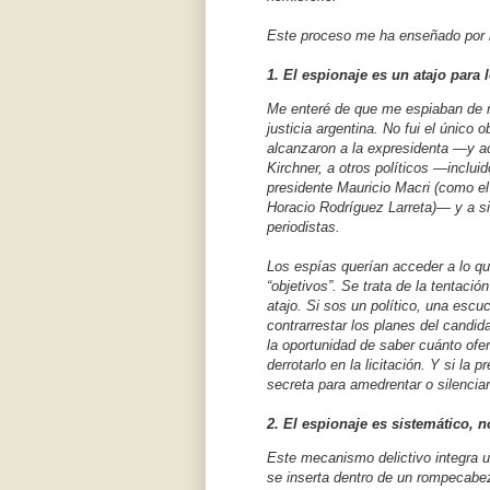
Este proceso me ha enseñado por 
1. El espionaje es un atajo para
Me enteré de que me espiaban de m
justicia argentina. No fui el único 
alcanzaron a la expresidenta —y a
Kirchner, a otros políticos —inclu
presidente Mauricio Macri (como el
Horacio Rodríguez Larreta)— y a sin
periodistas.
Los espías querían acceder a lo q
“objetivos”. Se trata de la tentació
atajo. Si sos un político, una escu
contrarrestar los planes del candid
la oportunidad de saber cuánto ofe
derrotarlo en la licitación. Y si la
secreta para amedrentar o silenciar
2. El espionaje es sistemático, 
Este mecanismo delictivo integra u
se inserta dentro de un rompecabe