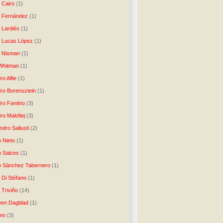
 Cairo
(1)
o Fernández
(1)
o Lardiés
(1)
o Lucas López
(1)
o Nisman
(1)
Whitman
(1)
ro Alfie
(1)
dro Borensztein
(1)
dro Fantino
(3)
ro Malofiej
(3)
dro Sallusti
(2)
o Nieto
(1)
o Salces
(1)
o Sánchez Tabernero
(1)
 Di Stéfano
(1)
 Triviño
(14)
een Dagblad
(1)
tmo
(3)