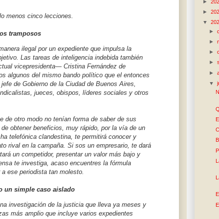
►
20
►
20
lo menos cinco lecciones.
▼
20
►
 los tramposos
►
anera ilegal por un expediente que impulsa la
►
objetivo. Las tareas de inteligencia indebida también
►
ctual vicepresidenta— Cristina Fernández de
►
idos algunos del mismo bando político que el entonces
▼
 jefe de Gobierno de la Ciudad de Buenos Aires,
dicalistas, jueces, obispos, líderes sociales y otros
N
Q
ue de otro modo no tenían forma de saber de sus
E
n de obtener beneficios, muy rápido, por la vía de un
C
cha telefónica clandestina, te permitirá conocer y
B
ato rival en la campaña. Si sos un empresario, te dará
P
rtará un competidor, presentar un valor más bajo y
L
 prensa te investiga, acaso encuentres la fórmula
 a ese periodista tan molesto.
L
no un simple caso aislado
E
na investigación de la justicia que lleva ya meses y
E
zas más amplio que incluye varios expedientes