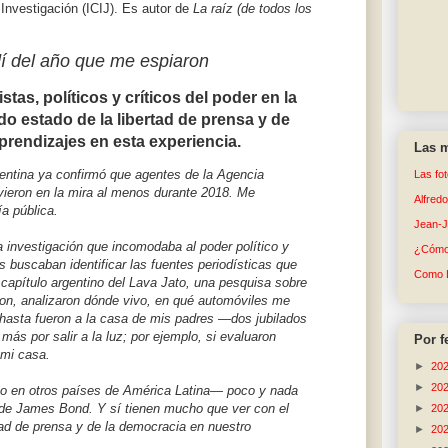
 Investigación (ICIJ). Es autor de
La raíz (de todos los
í del año que me espiaron
istas, políticos y críticos del poder en la
ado estado de la libertad de prensa y de
prendizajes en esta experiencia.
Las m
rgentina ya confirmó que agentes de la Agencia
Las fo
uvieron en la mira al menos durante 2018. Me
Alfred
ía pública.
Jean-
 investigación que incomodaba al poder político y
¿Cómo 
 buscaban identificar las fuentes periodísticas que
Como 
capítulo argentino del Lava Jato, una pesquisa sobre
eron, analizaron dónde vivo, en qué automóviles me
 hasta fueron a la casa de mis padres —dos jubilados
ás por salir a la luz; por ejemplo, si evaluaron
Por f
 mi casa.
►
20
►
20
mo en otros países de América Latina— poco y nada
 de James Bond. Y sí tienen mucho que ver con el
►
20
rtad de prensa y de la democracia en nuestro
►
20