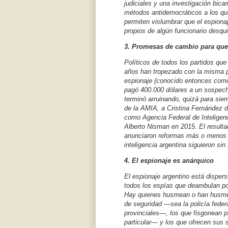
judiciales y una investigación bic
métodos antidemocráticos a los que
permiten vislumbrar que el espiona
propios de algún funcionario desqu
3. Promesas de cambio para qu
Políticos de todos los partidos que
años han tropezado con la misma 
espionaje (conocido entonces como 
pagó 400.000 dólares a un sospecho
terminó arruinando, quizá para siem
de la AMIA, a Cristina Fernández de
como Agencia Federal de Inteligenci
Alberto Nisman en 2015. El resulta
anunciaron reformas más o menos p
inteligencia argentina siguieron sin
4. El espionaje es anárquico
El espionaje argentino está dispers
todos los espías que deambulan por 
Hay quienes husmean o han husmea
de seguridad —sea la policía federa
provinciales—, los que fisgonean 
particular— y los que ofrecen sus s