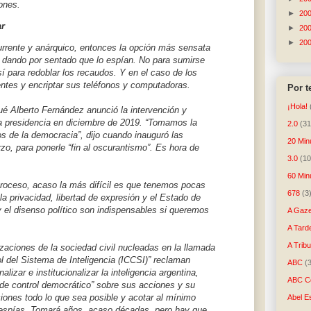
iones.
►
20
ar
►
20
►
20
currente y anárquico, entonces la opción más sensata
e dando por sentado que lo espían. No para sumirse
sí para redoblar los recaudos. Y en el caso de los
uentes y encriptar sus teléfonos y computadoras.
Por 
¡Hola!
é Alberto Fernández anunció la intervención y
a presidencia en diciembre de 2019. “Tomamos la
2.0
(31
os de la democracia”, dijo cuando inauguró las
20 Min
zo, para ponerle “fin al oscurantismo”. Es hora de
3.0
(10
60 Min
roceso, acaso la más difícil es que tenemos pocas
678
(3
la privacidad, libertad de expresión y el Estado de
 el disenso político son indispensables si queremos
A Gaze
A Tard
A Trib
izaciones de la sociedad civil nucleadas en la llamada
ol del Sistema de Inteligencia (ICCSI)” reclaman
ABC
(
izar e institucionalizar la inteligencia argentina,
ABC Co
de control democrático” sobre sus acciones y su
iones todo lo que sea posible y acotar al mínimo
Abel E
 espías. Tomará años, acaso décadas, pero hay que