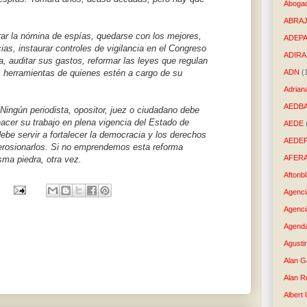
Aboga
ABRAJ
urar la nómina de espías, quedarse con los mejores,
ADEP
ias, instaurar controles de vigilancia en el Congreso
ADIRA
, auditar sus gastos, reformar las leyes que regulan
ADN
(
as herramientas de quienes estén a cargo de su
Adrian
AEDB
. Ningún periodista, opositor, juez o ciudadano debe
acer su trabajo en plena vigencia del Estado de
AEDE
debe servir a fortalecer la democracia y los derechos
AEDE
 erosionarlos. Si no emprendemos esta reforma
AFER
ma piedra, otra vez.
Aftonb
Agenci
Agenci
Agenda
Agusti
Alan G
Alan R
Albert