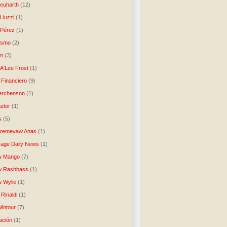
Neuharth
(12)
Liuzzi
(1)
 Pérez
(1)
lismo
(2)
n
(3)
A'Lee Frost
(1)
 Financiero
(9)
erchenson
(1)
stor
(1)
s
(5)
Aremeyaw Anas
(1)
age Daily News
(1)
w Mango
(7)
w Rashbass
(1)
 Wylie
(1)
Rinaldi
(1)
intour
(7)
ación
(1)