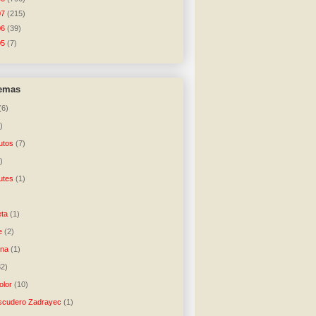
07
(215)
06
(39)
05
(7)
temas
(6)
)
utos
(7)
)
utes
(1)
)
ta
(1)
e
(2)
una
(1)
32)
lor
(10)
scudero Zadrayec
(1)