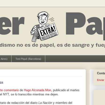
 Aires)
Toni Piqué (Barcelona)
Cont
Enviar
as
ste
comentario
de
Hugo Alconada Mon
, publicado el martes
 el NYT, se lo transcribo mientras me dejen.
rio de redacción del diario
La Nación
y miembro del