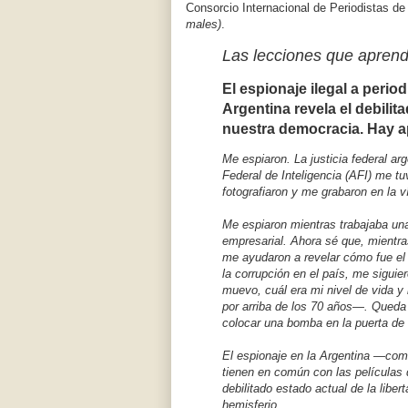
Consorcio Internacional de Periodistas de
males)
.
Las lecciones que aprend
El espionaje ilegal a period
Argentina revela el debilit
nuestra democracia. Hay a
Me espiaron. La justicia federal a
Federal de Inteligencia (AFI) me t
fotografiaron y me grabaron en la v
Me espiaron mientras trabajaba una
empresarial. Ahora sé que, mientras
me ayudaron a revelar cómo fue el 
la corrupción en el país, me sigui
muevo, cuál era mi nivel de vida y
por arriba de los 70 años—. Queda m
colocar una bomba en la puerta de
El espionaje en la Argentina —co
tienen en común con las películas
debilitado estado actual de la libe
hemisferio.