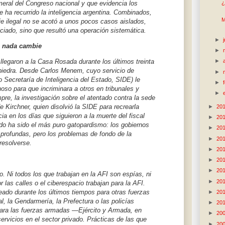
¿
ameral del Congreso nacional y que evidencia los
 ha recurrido la inteligencia argentina. Combinados,
M
je ilegal no se acotó a unos pocos casos aislados,
iciado, sino que resultó una operación sistemática.
►
e nada cambie
►
 llegaron a la Casa Rosada durante los últimos treinta
►
piedra. Desde Carlos Menem, cuyo servicio de
►
Secretaría de Inteligencia del Estado, SIDE) le
►
so para que incriminara a otros en tribunales y
►
pre, la investigación sobre el atentado contra la sede
 Kirchner, quien disolvió la SIDE para recrearla
►
20
a en los días que siguieron a la muerte del fiscal
►
20
do ha sido el más puro gatopardismo: los gobiernos
►
20
rofundas, pero los problemas de fondo de la
►
20
 resolverse.
►
20
►
20
►
20
o. Ni todos los que trabajan en la AFI son espías, ni
►
20
las calles o el ciberespacio trabajan para la AFI.
do durante los últimos tiempos para otras fuerzas
►
20
l, la Gendarmería, la Prefectura o las policías
►
20
para las fuerzas armadas —Ejército y Armada, en
►
20
ervicios en el sector privado. Prácticas de las que
►
20