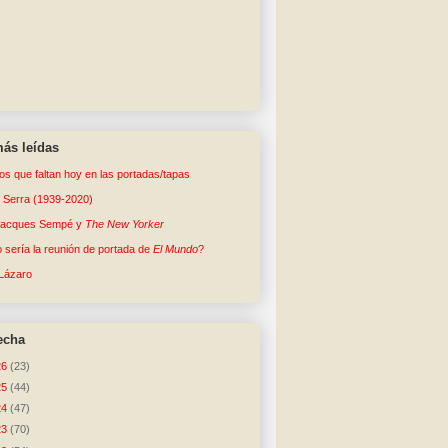
ás leídas
tos que faltan hoy en las portadas/tapas
o Serra (1939-2020)
Jacques Sempé y
The New Yorker
sería la reunión de portada de
El Mundo
?
Lázaro
echa
26
(23)
25
(44)
24
(47)
23
(70)