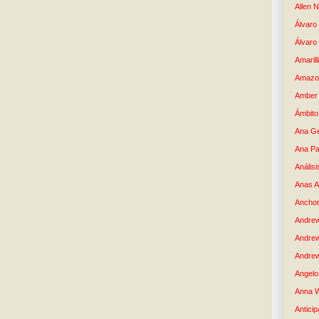
Allen 
Álvaro 
Álvaro
Amaril
Amazo
Amber 
Ámbito
Ana G
Ana Pa
Análisi
Anas 
Anchor
Andre
Andre
Andrew
Angelo 
Anna W
Anticip