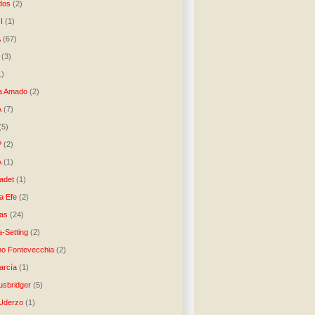
dos
(2)
I
(1)
A
(67)
(3)
1)
a Amado
(2)
A
(7)
(5)
P
(2)
A
(1)
ladet
(1)
a Efe
(2)
as
(24)
-Setting
(2)
no Fontevecchia
(2)
arcía
(1)
usbridger
(5)
 Uderzo
(1)