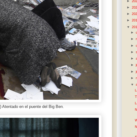
►
20
►
20
►
20
►
20
▼
20
►
►
►
►
►
►
►
►
▼
L
T
L
) Atentado en el puente del Big Ben.
N
W
N