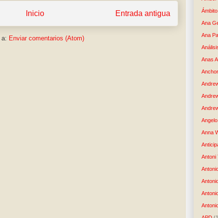
Ámbito
Inicio
Entrada antigua
Ana G
Ana Pa
 a:
Enviar comentarios (Atom)
Análisi
Anas 
Anchor
Andre
Andre
Andrew
Angelo 
Anna W
Anticip
Antoni
Antoni
Antoni
Antoni
Antonio
APD
(