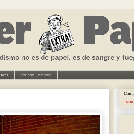
 Aires)
Toni Piqué (Barcelona)
Cont
Enviar