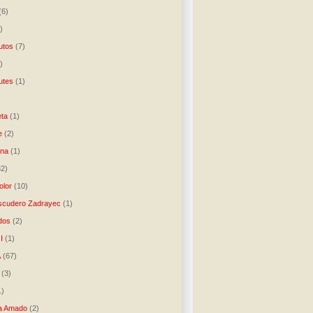
(6)
)
utos
(7)
)
utes
(1)
)
ta
(1)
e
(2)
una
(1)
32)
lor
(10)
scudero Zadrayec
(1)
dos
(2)
I
(1)
A
(67)
(3)
1)
a Amado
(2)