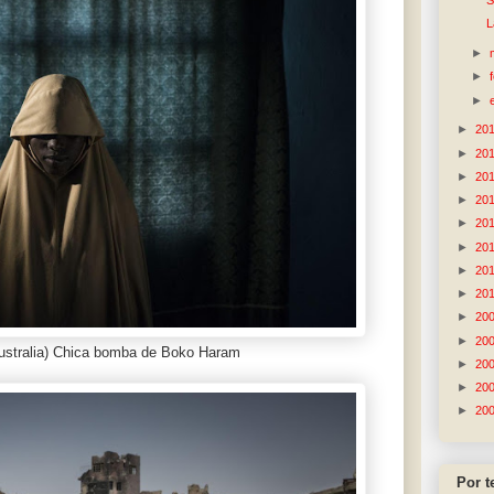
S
L
►
►
►
►
20
►
20
►
20
►
20
►
20
►
20
►
20
►
20
►
20
►
20
stralia) Chica bomba de Boko Haram
►
20
►
20
►
20
Por 