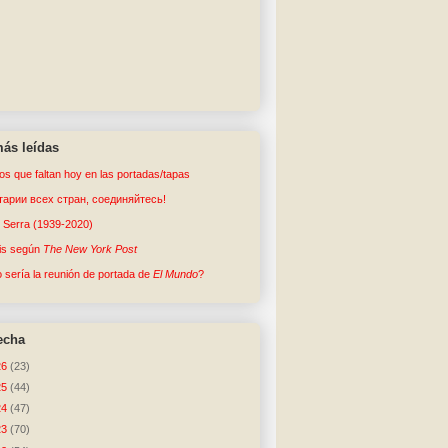
ás leídas
tos que faltan hoy en las portadas/tapas
арии всех стран, соединяйтесь!
o Serra (1939-2020)
sis según
The New York Post
sería la reunión de portada de
El Mundo
?
echa
26
(23)
25
(44)
24
(47)
23
(70)