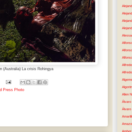
Alejand
Alejan
Alejan
Alejand
Alessan
Alfons
Alfons
Alfons
Alfredo
n (Australia) La crisis Rohingya
Alfredo
Algem
Algori
d Press Photo
Allen 
Álvaro 
Álvaro
Amaril
Amazo
Amber 