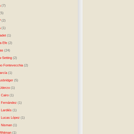
A
(7)
(5)
P
(2)
A
(1)
ladet
(1)
a Efe
(2)
as
(24)
-Setting
(2)
no Fontevecchia
(2)
arcía
(1)
usbridger
(5)
 Uderzo
(1)
 Cairo
(1)
o Fernández
(1)
o Lardiés
(1)
o Lucas López
(1)
o Nisman
(1)
Whitman
(1)