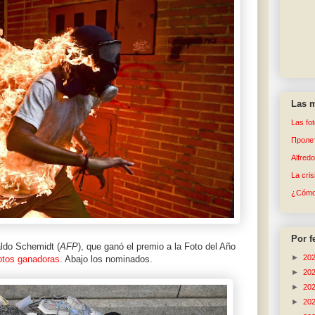
Las m
Las fo
Пролет
Alfred
La cri
¿Cómo 
Por f
aldo Schemidt (
AFP
), que ganó el premio a la Foto del Año
►
20
fotos ganadoras
. Abajo los nominados.
►
20
►
20
►
20