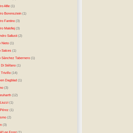
ro Alfie
(1)
dro Borensztein
(1)
dro Fantino
(3)
ro Malofiej
(3)
dro Sallusti
(2)
o Nieto
(1)
o Salces
(1)
o Sánchez Tabernero
(1)
 Di Stéfano
(1)
 Triviño
(14)
een Dagblad
(1)
tmo
(3)
Neuharth
(12)
Liuzzi
(1)
 Pérez
(1)
lismo
(2)
n
(3)
A'Lee Frost
(1)