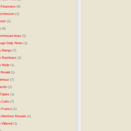
 Financiero
(9)
erchenson
(1)
stor
(1)
s
(5)
Aremeyaw Anas
(1)
age Daily News
(1)
w Mango
(7)
w Rashbass
(1)
 Wylie
(1)
Rinaldi
(1)
intour
(7)
ación
(1)
 Tàpies
(1)
o Caño
(7)
o Franco
(1)
o Martínez Rosado
(1)
 Villareal
(1)
1)