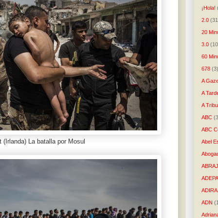
¡Hola!
2.0
(31
20 Min
3.0
(10
60 Min
678
(3
A Gaze
A Tard
A Trib
ABC
(
ABC Co
t (Irlanda) La batalla por Mosul
Abel E
Aboga
ABRAJ
ADEP
ADIRA
ADN
(
Adrian