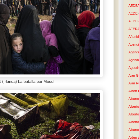
AEDB
AEDE
AEDE
AFER
Aftonb
Agenci
Agenci
Agenda
Agusti
Alan G
t (Irlanda) La batalla por Mosul
Alan R
Albert
Alberto
Albert
Albert
Albert
Albert
Alden 