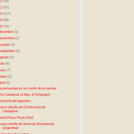
22
(54)
21
(47)
20
(117)
19
(48)
18
(74)
diciembre
(3)
noviembre
(2)
octubre
(3)
septiembre
(5)
agosto
(5)
julio
(8)
junio
(7)
mayo
(2)
abril
(8)
a posverdad es un triunfo de la mentira
he Casebook of Nips & Porkington
a tiranía del algoritmo
uevo diseño de El Universal de
Cartagena
orld Press Photo 2018
uevo diseño de Norte de Resistencia
(Argentina)