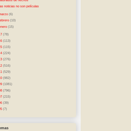
aturados de hechos
as noticias no son películas
marzo
(6)
febrero
(10)
enero
(15)
17
(78)
16
(113)
15
(115)
14
(224)
13
(276)
12
(516)
11
(529)
10
(982)
09
(1081)
08
(796)
07
(215)
06
(39)
05
(7)
temas