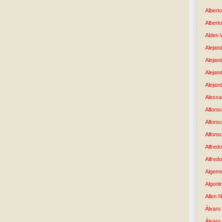
Albert
Albert
Alden 
Alejand
Alejan
Alejan
Alejand
Alessan
Alfons
Alfons
Alfons
Alfredo
Alfredo
Algem
Algori
Allen 
Álvaro 
Álvaro