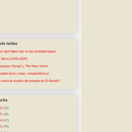
ás leídas
tos que faltan hoy en las portadas/tapas
o Serra (1939-2020)
Jacques Sempé y
The New Yorker
арии всех стран, соединяйтесь!
sería la reunión de portada de
El Mundo
?
echa
26
(23)
25
(44)
24
(47)
23
(70)