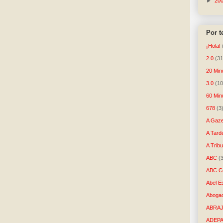
►
20
Por 
¡Hola!
2.0
(31
20 Min
3.0
(10
60 Min
678
(3
A Gaze
A Tard
A Trib
ABC
(
ABC Co
Abel E
Aboga
ABRAJ
ADEP