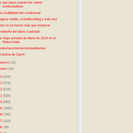
o que pasa cuando los robots
contextualizan
a credibilidad del condicional
egacy media, crowdfounding y todo eso
sto no ha hecho más que empezar
ediseño del diario cuadrado
a mejor portada de diario de 2014 en el
Reino Unido
odoshacenlomismotodoeltiempo
l drama de Clarín
febrero
(12)
enero
(16)
14
(224)
13
(276)
12
(516)
11
(529)
10
(982)
09
(1081)
08
(796)
07
(215)
06
(39)