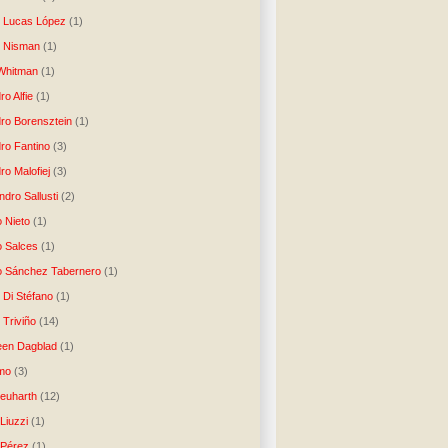
o Lucas López
(1)
o Nisman
(1)
Whitman
(1)
ro Alfie
(1)
dro Borensztein
(1)
dro Fantino
(3)
ro Malofiej
(3)
dro Sallusti
(2)
o Nieto
(1)
o Salces
(1)
o Sánchez Tabernero
(1)
 Di Stéfano
(1)
 Triviño
(14)
een Dagblad
(1)
tmo
(3)
Neuharth
(12)
Liuzzi
(1)
 Pérez
(1)