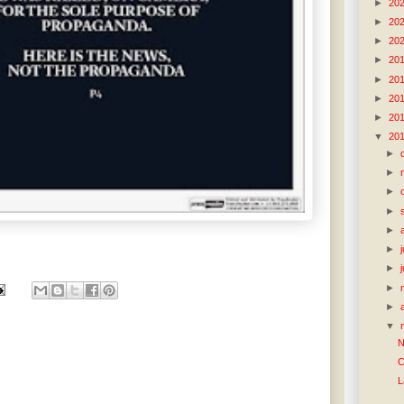
►
20
►
20
►
20
►
20
►
20
►
20
►
20
▼
20
►
►
►
►
►
►
►
►
►
▼
N
C
L