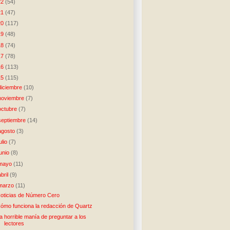
22
(54)
21
(47)
20
(117)
19
(48)
18
(74)
17
(78)
16
(113)
15
(115)
diciembre
(10)
noviembre
(7)
octubre
(7)
septiembre
(14)
agosto
(3)
julio
(7)
junio
(8)
mayo
(11)
abril
(9)
marzo
(11)
oticias de Número Cero
ómo funciona la redacción de Quartz
a horrible manía de preguntar a los
lectores