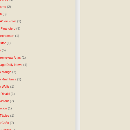
lismo
(2)
n
(3)
A'Lee Frost
(1)
 Financiero
(9)
erchenson
(1)
stor
(1)
s
(5)
Aremeyaw Anas
(1)
age Daily News
(1)
w Mango
(7)
w Rashbass
(1)
 Wylie
(1)
Rinaldi
(1)
intour
(7)
ación
(1)
 Tàpies
(1)
o Caño
(7)