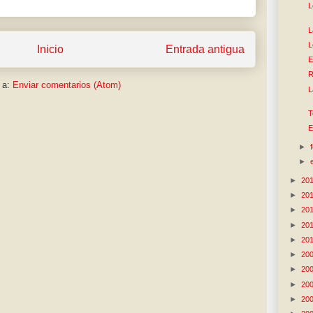
L
L
L
Inicio
Entrada antigua
E
R
 a:
Enviar comentarios (Atom)
L
T
E
►
►
►
20
►
20
►
20
►
20
►
20
►
20
►
20
►
20
►
20