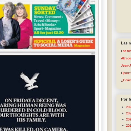
Las m
Las fo
Alfred
Jean-
Пролет
¿Cómo 
Por f
►
20
►
20
►
20
►
20