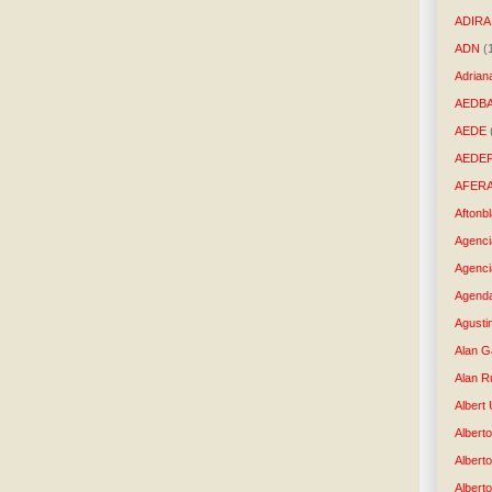
ADIRA
ADN
(
Adrian
AEDB
AEDE
AEDE
AFER
Aftonb
Agenci
Agenci
Agenda
Agusti
Alan G
Alan R
Albert
Alberto
Albert
Albert