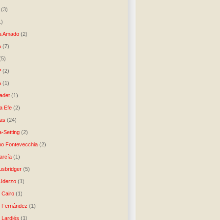
(3)
1)
a Amado
(2)
A
(7)
(5)
P
(2)
A
(1)
ladet
(1)
a Efe
(2)
as
(24)
-Setting
(2)
no Fontevecchia
(2)
arcía
(1)
usbridger
(5)
 Uderzo
(1)
 Cairo
(1)
o Fernández
(1)
o Lardiés
(1)