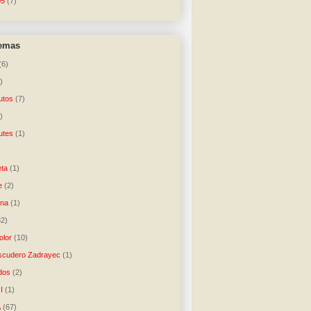
05
(7)
temas
(6)
)
utos
(7)
)
utes
(1)
)
ta
(1)
e
(2)
una
(1)
32)
lor
(10)
scudero Zadrayec
(1)
dos
(2)
I
(1)
A
(67)