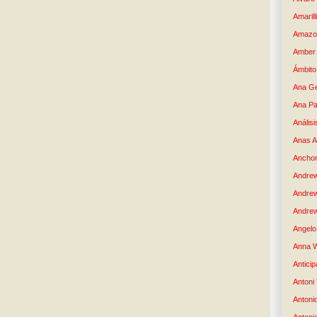
Amaril
Amazo
Amber 
Ámbito
Ana G
Ana Pa
Análisi
Anas 
Anchor
Andre
Andre
Andrew
Angelo 
Anna W
Anticip
Antoni
Antoni