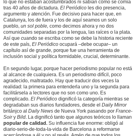
lo que no estaban acostumbrados ni sabían cómo se comía
tras 40 años de dictadura.
El Periódico
les dio presencia,
argumento y atención. Fue decisivo para hacer que, en
Catalunya, los de fuera y los de aquí seamos un solo
pueblo,
un sol poble,
como decimos ahora y no dos
comunidades separadas por la lengua, las raíces o la plata.
Así que
c
uando se escriba como se debe la historia reciente
de este país,
El Periódico
ocupará –debe ocupar– un
capítulo así de grande, porque fue una herramienta de
inclusión social y política formidable, crucial, determinante.
En segundo lugar, porque hacer periodismo popular no está
al alcance de cualquiera. Es un periodismo difícil, poco
agradecido, maltratado. Hay que traducir dos veces la
realidad: la primera para entenderla uno y la segunda para
facilitársela a lectores que no son como uno. Es
complicado.
El Periódico
dignificó la categoría mientras se
degradaban sus diarios fundadores, desde el
Daily Mirror
británjco al
Daily News
de Nueva York pasando por
France-
Soir
y
Bild
. La dignificó tanto que algunos teóricos lo llaman
popular de calidad.
Su influencia fue enorme: obligó al
diario-serio-de-toda-la-vida de Barcelona a reformarse
acercándose a él y no al revés. Amén de que todos los