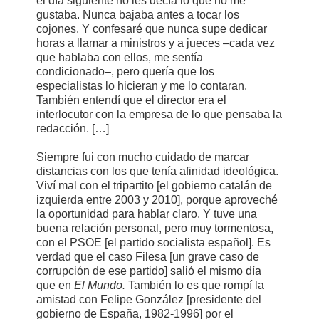
el día siguiente no les decía lo que no me
gustaba. Nunca bajaba antes a tocar los
cojones. Y confesaré que nunca supe dedicar
horas a llamar a ministros y a jueces –cada vez
que hablaba con ellos, me sentía
condicionado–, pero quería que los
especialistas lo hicieran y me lo contaran.
También entendí que el director era el
interlocutor con la empresa de lo que pensaba la
redacción. […]
Siempre fui con mucho cuidado de marcar
distancias con los que tenía afinidad ideológica.
Viví mal con el tripartito [el gobierno catalán de
izquierda entre 2003 y 2010], porque aproveché
la oportunidad para hablar claro. Y tuve una
buena relación personal, pero muy tormentosa,
con el PSOE [el partido socialista español]. Es
verdad que el caso Filesa [un grave caso de
corrupción de ese partido] salió el mismo día
que en
El Mundo.
También lo es que rompí la
amistad con Felipe González [presidente del
gobierno de España, 1982-1996] por el