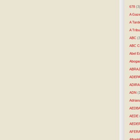
678
(3
A Gaze
A Tard
A Trib
ABC
(
ABC Co
Abel E
Aboga
ABRAJ
ADEP
ADIRA
ADN
(
Adrian
AEDB
AEDE
AEDE
AFER
Aftonb