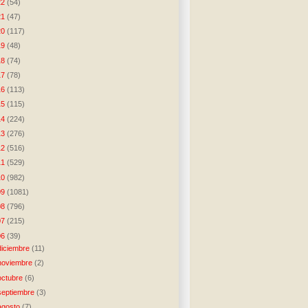
22
(54)
21
(47)
20
(117)
19
(48)
18
(74)
17
(78)
16
(113)
15
(115)
14
(224)
13
(276)
12
(516)
11
(529)
10
(982)
09
(1081)
08
(796)
07
(215)
06
(39)
diciembre
(11)
noviembre
(2)
octubre
(6)
septiembre
(3)
agosto
(7)