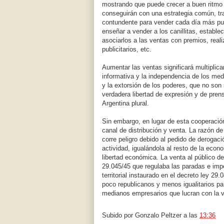
mostrando que puede crecer a buen ritmo en
conseguirán con una estrategia común, tra
contundente para vender cada día más publ
enseñar a vender a los canillitas, establ
asociarlos a las ventas con premios, real
publicitarios, etc.
Aumentar las ventas significará multiplicar
informativa y la independencia de los med
y la extorsión de los poderes, que no son
verdadera libertad de expresión y de pren
Argentina plural.
Sin embargo, en lugar de esta cooperación
canal de distribución y venta. La razón de
corre peligro debido al pedido de derogac
actividad, igualándola al resto de la econ
libertad económica. La venta al público de
29.045/45 que regulaba las paradas e impe
territorial instaurado en el decreto ley 29
poco republicanos y menos igualitarios p
medianos empresarios que lucran con la v
Subido por
Gonzalo Peltzer
a las
13:36