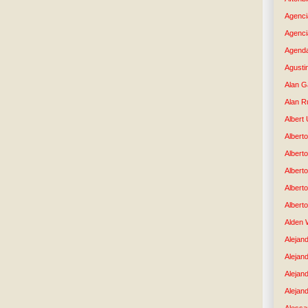
Agenci
Agenci
Agenda
Agusti
Alan G
Alan R
Albert
Alberto
Albert
Albert
Albert
Albert
Alden 
Alejand
Alejan
Alejan
Alejand