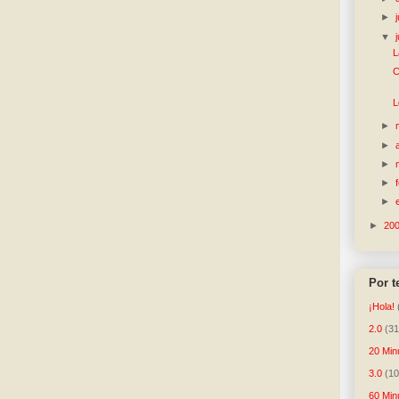
►
▼
L
C
L
►
►
►
►
►
►
20
Por 
¡Hola!
2.0
(31
20 Min
3.0
(10
60 Min