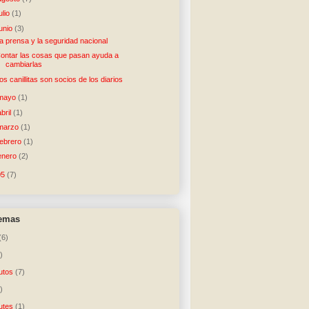
julio
(1)
junio
(3)
a prensa y la seguridad nacional
ontar las cosas que pasan ayuda a
cambiarlas
os canillitas son socios de los diarios
mayo
(1)
abril
(1)
marzo
(1)
febrero
(1)
enero
(2)
05
(7)
temas
(6)
)
utos
(7)
)
utes
(1)