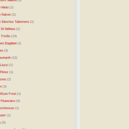
dro Sallusti
(2)
o Nieto
(1)
o Salces
(1)
o Sánchez Tabernero
(1)
 Di Stéfano
(1)
 Triviño
(14)
een Dagblad
(1)
tmo
(3)
Neuharth
(12)
Liuzzi
(1)
 Pérez
(1)
lismo
(2)
n
(3)
A'Lee Frost
(1)
 Financiero
(9)
erchenson
(1)
stor
(1)
s
(5)