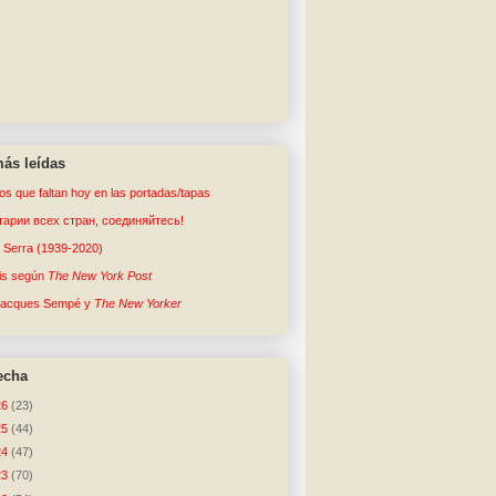
ás leídas
tos que faltan hoy en las portadas/tapas
арии всех стран, соединяйтесь!
o Serra (1939-2020)
sis según
The New York Post
Jacques Sempé y
The New Yorker
echa
26
(23)
25
(44)
24
(47)
23
(70)