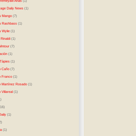
Aremeyaw Anas
(1)
age Daily News
(1)
w Mango
(7)
w Rashbass
(1)
 Wylie
(1)
Rinaldi
(1)
intour
(7)
ación
(1)
 Tàpies
(1)
o Caño
(7)
o Franco
(1)
o Martínez Rosado
(1)
 Villareal
(1)
1)
(16)
Daily
(1)
2)
ta
(1)