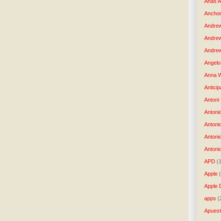
Anas 
Anchor
Andre
Andre
Andrew
Angelo 
Anna W
Anticip
Antoni
Antoni
Antoni
Antoni
Antonio
APD
(
Apple
Apple 
apps
(
Apues