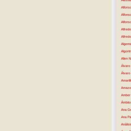
Alessan
Alfons
Alfons
Alfons
Alfredo
Alfredo
Algem
Algori
Allen 
Álvaro 
Álvaro
Amaril
Amazo
Amber 
Ámbito
Ana G
Ana Pa
Análisi