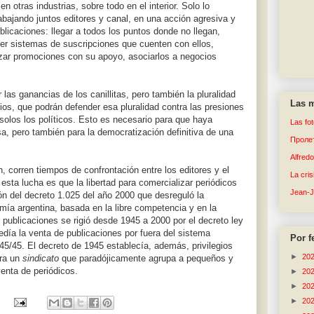
 otras industrias, sobre todo en el interior. Solo lo
bajando juntos editores y canal, en una acción agresiva y
icaciones: llegar a todos los puntos donde no llegan,
ecer sistemas de suscripciones que cuenten con ellos,
izar promociones con su apoyo, asociarlos a negocios
 las ganancias de los canillitas, pero también la pluralidad
Las m
ios, que podrán defender esa pluralidad contra las presiones
 solos los políticos. Esto es necesario para que haya
Las fo
sa, pero también para la democratización definitiva de una
Пролет
Alfred
, corren tiempos de confrontación entre los editores y el
La cri
 esta lucha es que la libertad para comercializar periódicos
Jean-
ión del decreto 1.025 del año 2000 que desreguló la
omía argentina, basada en la libre competencia y en la
 publicaciones se rigió desde 1945 a 2000 por el decreto ley
día la venta de publicaciones por fuera del sistema
Por f
.045/45. El decreto de 1945 establecía, además, privilegios
►
20
ara un
sindicato
que paradójicamente agrupa a pequeños y
enta de periódicos.
►
20
►
20
►
20