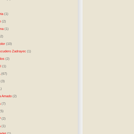
)
ta
(1)
e
(2)
una
(1)
32)
lor
(10)
scudero Zadrayec
(1)
dos
(2)
I
(1)
A
(67)
(3)
1)
a Amado
(2)
A
(7)
(5)
P
(2)
A
(1)
ladet
(1)