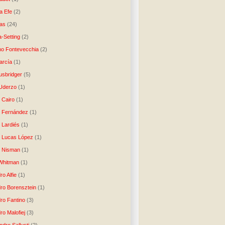
a Efe
(2)
as
(24)
-Setting
(2)
no Fontevecchia
(2)
arcía
(1)
usbridger
(5)
 Uderzo
(1)
 Cairo
(1)
o Fernández
(1)
o Lardiés
(1)
o Lucas López
(1)
o Nisman
(1)
Whitman
(1)
ro Alfie
(1)
dro Borensztein
(1)
dro Fantino
(3)
ro Malofiej
(3)